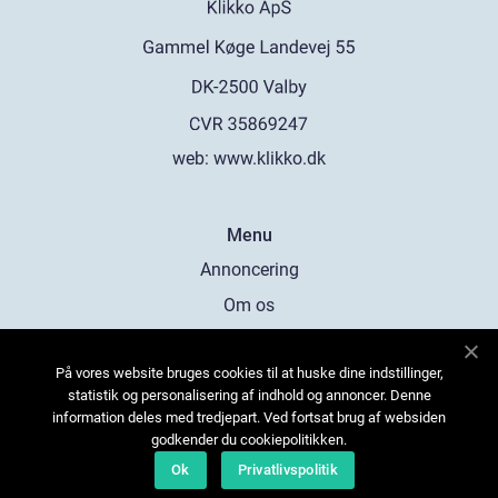
web:
www.klikko.dk
Menu
Annoncering
Om os
Cookies
På vores website bruges cookies til at huske dine indstillinger,
Kontakt os
statistik og personalisering af indhold og annoncer. Denne
Sitemap
information deles med tredjepart. Ved fortsat brug af websiden
godkender du cookiepolitikken.
Ok
Privatlivspolitik