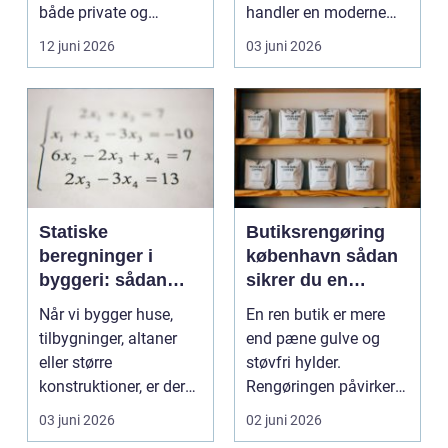
både private og
handler en moderne
virksomheder, de...
elevator lige så meg...
12 juni 2026
03 juni 2026
Statiske
Butiksrengøring
beregninger i
københavn sådan
byggeri: sådan
sikrer du en
skaber de
indbydende butik
Når vi bygger huse,
En ren butik er mere
sikkerhed og
hver dag
tilbygninger, altaner
end pæne gulve og
tryghed
eller større
støvfri hylder.
konstruktioner, er der
Rengøringen påvirker
én ting, der altid ska...
kundernes
03 juni 2026
02 juni 2026
førstehåndsind...