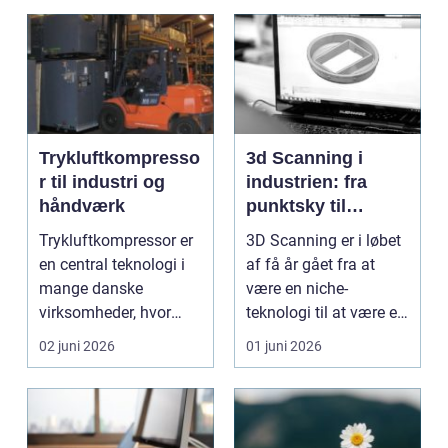
Trykluftkompresso
3d Scanning i
r til industri og
industrien: fra
håndværk
punktsky til
præcist
Trykluftkompressor er
3D Scanning er i løbet
projektgrundlag
en central teknologi i
af få år gået fra at
mange danske
være en niche-
virksomheder, hvor
teknologi til at være et
stabil forsyning af try...
helt almindeligt ...
02 juni 2026
01 juni 2026