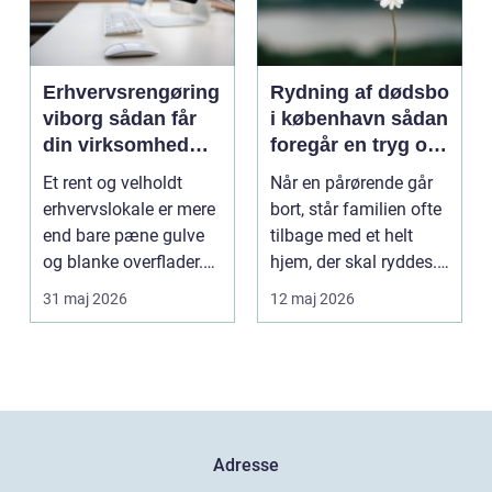
Erhvervsrengøring
Rydning af dødsbo
viborg sådan får
i københavn sådan
din virksomhed
foregår en tryg og
mere tid og bedre
effektiv proces
Et rent og velholdt
Når en pårørende går
arbejdsmiljø
erhvervslokale er mere
bort, står familien ofte
end bare pæne gulve
tilbage med et helt
og blanke overflader.
hjem, der skal ryddes.
Rengøringen påv...
Møbler, per...
31 maj 2026
12 maj 2026
Adresse