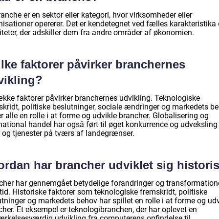
anche er en sektor eller kategori, hvor virksomheder eller
isationer opererer. Det er kendetegnet ved fælles karakteristika
iteter, der adskiller dem fra andre områder af økonomien.
lke faktorer påvirker branchernes
vikling?
ække faktorer påvirker branchernes udvikling. Teknologiske
skridt, politiske beslutninger, sociale ændringer og markedets b
er alle en rolle i at forme og udvikle brancher. Globalisering og
national handel har også ført til øget konkurrence og udveksling
r og tjenester på tværs af landegrænser.
rdan har brancher udviklet sig histori
cher har gennemgået betydelige forandringer og transformation
tid. Historiske faktorer som teknologiske fremskridt, politiske
tninger og markedets behov har spillet en rolle i at forme og udv
cher. Et eksempel er teknologibranchen, der har oplevet en
rkelsesværdig udvikling fra computerens opfindelse til