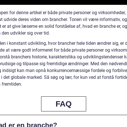
pen for denne artikel er både private personer og virksomheder, 
at udvide deres viden om brancher. Tonen vil være informativ, og
 er at give læserne en solid forståelse af, hvad en branche er, o
den udvikler sig over tid.
den i konstant udvikling, hvor brancher hele tiden ændrer sig, er 
de at være godt informeret for både private personer og virksom
forstå branchers historie, karakteristika og udviklingstendenser
orudsige og tilpasse sig fremtidige ændringer. Med den nødvend
g indsigt kan man opnå konkurrencemæssige fordele og forbliv
 i det globale marked. Så søg og lær, for kun ved at forstå forti
å fremtiden.
FAQ
ad er en branche?