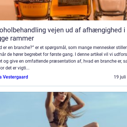
behandling vejen ud af afhængighed i
gge rammer
d er en branche?” er et spørgsmål, som mange mennesker stiller
 når de hører begrebet for første gang. I denne artikel vil vi udfor
t og give en omfattende præsentation af, hvad en branche er, s
or det er vigti...
a Vestergaard
19 jul