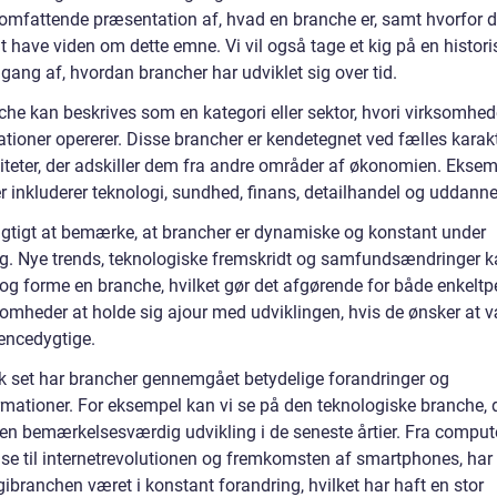
 omfattende præsentation af, hvad en branche er, samt hvorfor d
at have viden om dette emne. Vi vil også tage et kig på en histori
ang af, hvordan brancher har udviklet sig over tid.
he kan beskrives som en kategori eller sektor, hvori virksomhede
tioner opererer. Disse brancher er kendetegnet ved fælles karakt
viteter, der adskiller dem fra andre områder af økonomien. Eksem
r inkluderer teknologi, sundhed, finans, detailhandel og uddanne
vigtigt at bemærke, at brancher er dynamiske og konstant under
ng. Nye trends, teknologiske fremskridt og samfundsændringer 
 og forme en branche, hvilket gør det afgørende for både enkeltp
somheder at holde sig ajour med udviklingen, hvis de ønsker at 
encedygtige.
sk set har brancher gennemgået betydelige forandringer og
rmationer. For eksempel kan vi se på den teknologiske branche, 
 en bemærkelsesværdig udvikling i de seneste årtier. Fra comput
lse til internetrevolutionen og fremkomsten af smartphones, har
ibranchen været i konstant forandring, hvilket har haft en stor