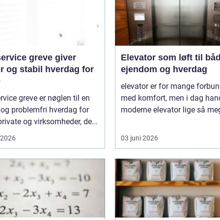
ervice greve giver
Elevator som løft til bå
r og stabil hverdag for
ejendom og hverdag
e
elevator er for mange forbun
rvice greve er nøglen til en
med komfort, men i dag hand
 og problemfri hverdag for
moderne elevator lige så meg
rivate og virksomheder, de...
i 2026
03 juni 2026