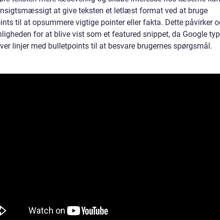
nsigtsmæssigt at give teksten et letlæst format ved at bruge
ints til at opsummere vigtige pointer eller fakta. Dette påvirker 
igheden for at blive vist som et featured snippet, da Google typ
er linjer med bulletpoints til at besvare brugernes spørgsmål.