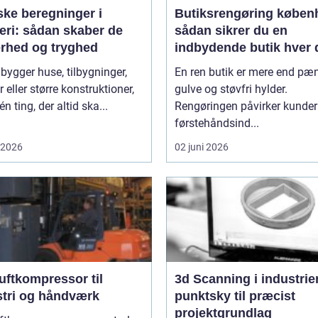
ske beregninger i
Butiksrengøring køben
eri: sådan skaber de
sådan sikrer du en
erhed og tryghed
indbydende butik hver 
 bygger huse, tilbygninger,
En ren butik er mere end pæ
r eller større konstruktioner,
gulve og støvfri hylder.
én ting, der altid ska...
Rengøringen påvirker kunde
førstehåndsind...
i 2026
02 juni 2026
uftkompressor til
3d Scanning i industrien
stri og håndværk
punktsky til præcist
projektgrundlag