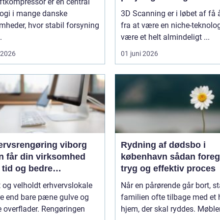
ftkompressor er en central
logi i mange danske
3D Scanning er i løbet af få 
mheder, hvor stabil forsyning
fra at være en niche-teknologi
.
være et helt almindeligt ...
i 2026
01 juni 2026
ervsrengøring viborg
Rydning af dødsbo i
n får din virksomhed
københavn sådan foregår en
 tid og bedre
tryg og effektiv proces
jdsmiljø
t og velholdt erhvervslokale
Når en pårørende går bort, st
re end bare pæne gulve og
familien ofte tilbage med et 
 overflader. Rengøringen
hjem, der skal ryddes. Møbler,