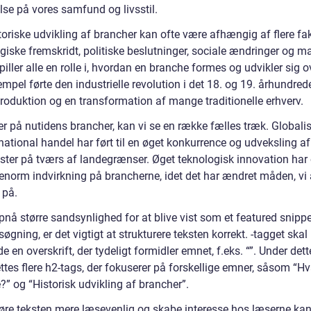
lse på vores samfund og livsstil.
oriske udvikling af brancher kan ofte være afhængig af flere fak
giske fremskridt, politiske beslutninger, sociale ændringer og m
iller alle en rolle i, hvordan en branche formes og udvikler sig ov
mpel førte den industrielle revolution i det 18. og 19. århundrede
oduktion og en transformation af mange traditionelle erhverv.
er på nutidens brancher, kan vi se en række fælles træk. Globali
national handel har ført til en øget konkurrence og udveksling af
ester på tværs af landegrænser. Øget teknologisk innovation har
 enorm indvirkning på brancherne, idet det har ændret måden, vi 
 på.
pnå større sandsynlighed for at blive vist som et featured snipp
øgning, er det vigtigt at strukturere teksten korrekt. -tagget skal
e en overskrift, der tydeligt formidler emnet, f.eks. “”. Under det
ttes flere h2-tags, der fokuserer på forskellige emner, såsom “Hv
” og “Historisk udvikling af brancher”.
gøre teksten mere læsevenlig og skabe interesse hos læserne kan