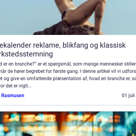
er reklame, blikfang og klassisk
rkstedsstemning
d er en branche?” er et spørgsmål, som mange mennesker stiller
 når de hører begrebet for første gang. I denne artikel vil vi udfor
t og give en omfattende præsentation af, hvad en branche er, s
or det er vigti...
a Rasmusen
01 jul