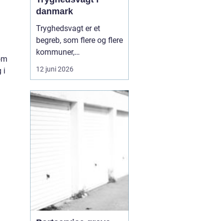
danmark
Tryghedsvagt er et
begreb, som flere og flere
kommuner,
 om
boligforeninger og
12 juni 2026
 i
private aktører arbejder
med, når de vil skabe
mere ro i hverdagen.
Tryghedsvagten
bevægger sig i det
offentlige rum med
fokus på mennesker,
relationer og miljø, frem
for kun ...