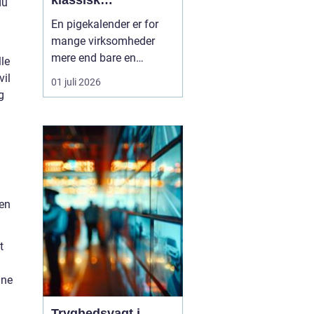
klassisk
du
værkstedsstemning
En pigekalender er for
mange virksomheder
mere end bare en
lle
kalender. Den hænger
vil
01 juli 2026
synligt fremme, skaber
g
stemning og bliver brugt
hver eneste dag året
rundt. Samtidig fungerer
den som reklame, der
næsten ikke kan undgås
at blive set.
 en
Kombinationen af f...
t
nne
Tryghedsvagt i