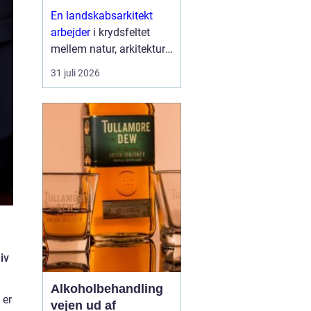
højere enhed
En landskabsarkitekt
arbejder
i krydsfeltet
mellem natur, arkitektur
og menneskers hverdag.
31 juli 2026
Opgaven er at skabe
uderum, som både er
smukke, funktionelle og
langtidsholdbare. Det
han...
iv
Alkoholbehandling
 er
vejen ud af