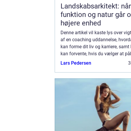
Landskabsarkitekt: når
funktion og natur går o
højere enhed
Denne artikel vil kaste lys over vi
af en coaching uddannelse, hvord
kan forme dit liv og karriere, samt
kan forvente, hvis du vælger at p
en sådan rejse. I en verden, hvor 
Lars Pedersen
3
forandring er bleve...