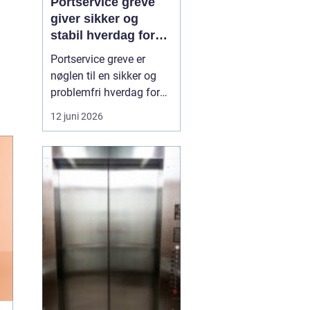
Portservice greve
giver sikker og
stabil hverdag for
porte
Portservice greve er
nøglen til en sikker og
problemfri hverdag for
både private og
12 juni 2026
virksomheder, der
anvender garageporte,
industriporte eller
specialporte i den
daglige drift. Når en port
ikke fungerer, som den
skal, kan det skabe både
sikkerhedsri...