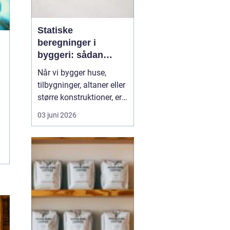
Statiske
beregninger i
byggeri: sådan
skaber de sikkerhed
Når vi bygger huse,
og tryghed
tilbygninger, altaner eller
større konstruktioner, er
der én ting, der altid skal
03 juni 2026
være på plads:
Sikkerheden. Her
spiller
statiske beregninger en
central rolle. De v...