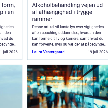
 form,
Alkoholbehandling vejen ud
p i en
af afhængighed i trygge
rammer
gtigheden
Denne artikel vil kaste lys over vigtigheden
an den
af en coaching uddannelse, hvordan den
 hvad du
kan forme dit liv og karriere, samt hvad du
åbegynde
kan forvente, hvis du vælger at påbegynde
konstant
en sådan rejse. I en verden, hvor konstant
1 juli 2026
Laura Vestergaard
19 juli 2026
forandring er bleve...