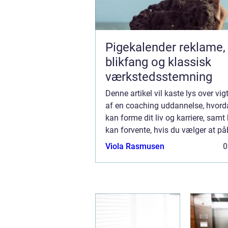
Pigekalender reklame,
blikfang og klassisk
værkstedsstemning
Denne artikel vil kaste lys over vi
af en coaching uddannelse, hvord
kan forme dit liv og karriere, samt
kan forvente, hvis du vælger at p
en sådan rejse. I en verden, hvor 
Viola Rasmusen
0
forandring er bleve...