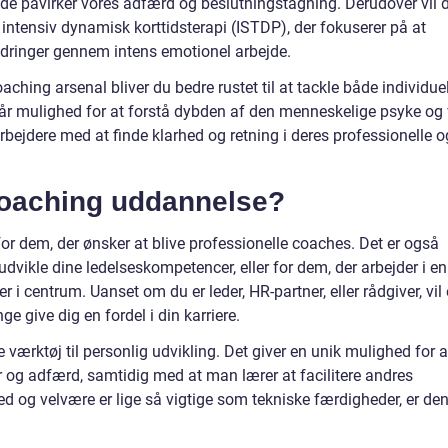
de påvirker vores adfærd og beslutningstagning. Derudover vil 
ntensiv dynamisk korttidsterapi (ISTDP), der fokuserer på at
ndringer gennem intens emotionel arbejde.
oaching arsenal bliver du bedre rustet til at tackle både individue
får mulighed for at forstå dybden af den menneskelige psyke og 
rbejdere med at finde klarhed og retning i deres professionelle o
coaching uddannelse?
or dem, der ønsker at blive professionelle coaches. Det er også
udvikle dine ledelseskompetencer, eller for dem, der arbejder i en
er i centrum. Uanset om du er leder, HR-partner, eller rådgiver, vil
e give dig en fordel i din karriere.
værktøj til personlig udvikling. Det giver en unik mulighed for a
r og adfærd, samtidig med at man lærer at facilitere andres
hed og velvære er lige så vigtige som tekniske færdigheder, er de