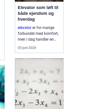
Elevator som løft til
både ejendom og
hverdag
elevator
er for mange
forbundet med komfort,
men i dag handler en
moderne elevator lige så
03 juni 2026
meget om
tilgængelighed, tryghed
og ejendommens
langsigtede værdi. En
veldesignet og
gennemtæ...