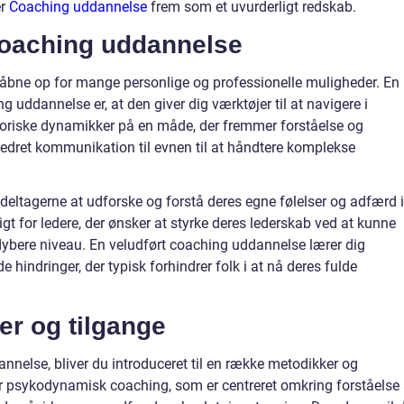
er
Coaching uddannelse
frem som et uvurderligt redskab.
coaching uddannelse
åbne op for mange personlige og professionelle muligheder. En
uddannelse er, at den giver dig værktøjer til at navigere i
toriske dynamikker på en måde, der fremmer forståelse og
orbedret kommunikation til evnen til at håndtere komplekse
deltagerne at udforske og forstå deres egne følelser og adfærd i
ligt for ledere, der ønsker at styrke deres lederskab ved at kunne
 dybere niveau. En veludført coaching uddannelse lærer dig
e hindringer, der typisk forhindrer folk i at nå deres fulde
r og tilgange
nnelse, bliver du introduceret til en række metodikker og
 psykodynamisk coaching, som er centreret omkring forståelse 