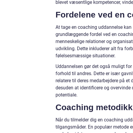
blevet væsentlige kompetencer, vind
Fordelene ved en 
At tage en coaching uddannelse kan 
grundlæggende fordel ved en coaching 
menneskelige relationer og organisa
udvikling. Dette inkluderer alt fra f
følelsesmæssige situationer.
Uddannelsen gør det også muligt for 
forhold til andres. Dette er især gavn
relatere til deres medarbejdere på et
desuden at identificere og overvinde d
potentiale.
Coaching metodikke
Når du tilmelder dig en coaching udda
tilgangsmåder. En populær metode er