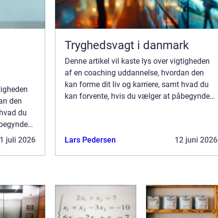
Tryghedsvagt i danmark
Denne artikel vil kaste lys over vigtigheden
af en coaching uddannelse, hvordan den
kan forme dit liv og karriere, samt hvad du
gtigheden
kan forvente, hvis du vælger at påbegynde
an den
en sådan rejse. I en verden, hvor konstant
 hvad du
forandring er bleve...
åbegynde
konstant
1 juli 2026
Lars Pedersen
12 juni 2026