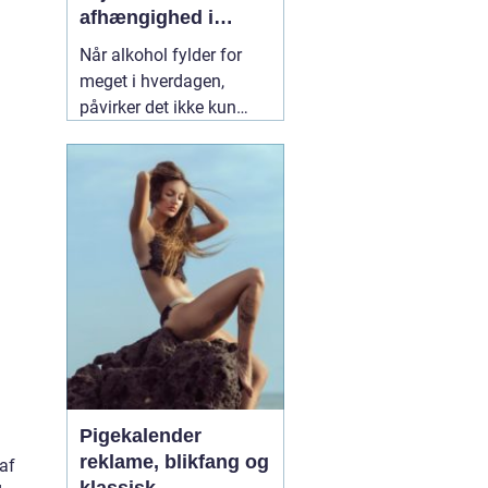
afhængighed i
trygge rammer
Når alkohol fylder for
meget i hverdagen,
påvirker det ikke kun
helbredet, men også
relationer, arbejde og
livskvalitet. Mange
forsøger at skære ned på
egen hånd, men ender
igen og igen det samme
sted. Her kan
professionel
19 juli 2026
Pigekalender
reklame, blikfang og
af