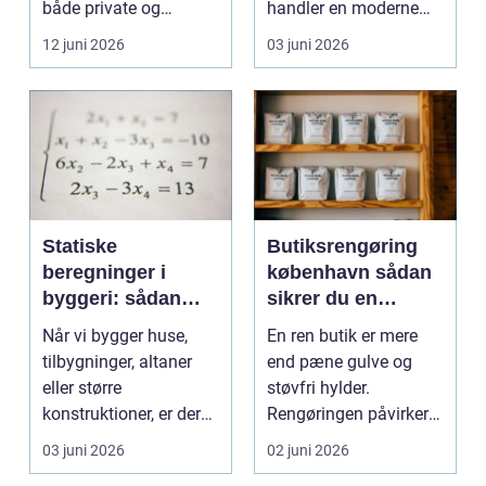
både private og
handler en moderne
virksomheder, de...
elevator lige så meg...
12 juni 2026
03 juni 2026
Statiske
Butiksrengøring
beregninger i
københavn sådan
byggeri: sådan
sikrer du en
skaber de
indbydende butik
Når vi bygger huse,
En ren butik er mere
sikkerhed og
hver dag
tilbygninger, altaner
end pæne gulve og
tryghed
eller større
støvfri hylder.
konstruktioner, er der
Rengøringen påvirker
én ting, der altid ska...
kundernes
03 juni 2026
02 juni 2026
førstehåndsind...