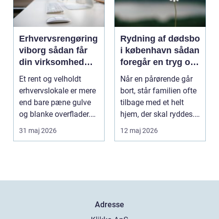
Erhvervsrengøring
Rydning af dødsbo
viborg sådan får
i københavn sådan
din virksomhed
foregår en tryg og
mere tid og bedre
effektiv proces
Et rent og velholdt
Når en pårørende går
arbejdsmiljø
erhvervslokale er mere
bort, står familien ofte
end bare pæne gulve
tilbage med et helt
og blanke overflader.
hjem, der skal ryddes.
Rengøringen påv...
Møbler, per...
31 maj 2026
12 maj 2026
Adresse