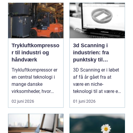
Trykluftkompresso
3d Scanning i
r til industri og
industrien: fra
håndværk
punktsky til
præcist
Trykluftkompressor er
3D Scanning er i løbet
projektgrundlag
en central teknologi i
af få år gået fra at
mange danske
være en niche-
virksomheder, hvor
teknologi til at være et
stabil forsyning af try...
helt almindeligt ...
02 juni 2026
01 juni 2026