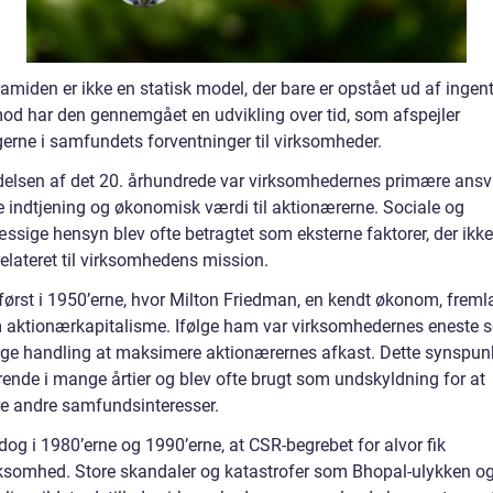
miden er ikke en statisk model, der bare er opstået ud af ingent
od har den gennemgået en udvikling over tid, som afspejler
erne i samfundets forventninger til virksomheder.
delsen af det 20. århundrede var virksomhedernes primære ansv
e indtjening og økonomisk værdi til aktionærerne. Sociale og
ssige hensyn blev ofte betragtet som eksterne faktorer, der ikke
relateret til virksomhedens mission.
 først i 1950’erne, hvor Milton Friedman, en kendt økonom, freml
m aktionærkapitalisme. Ifølge ham var virksomhedernes eneste s
ige handling at maksimere aktionærernes afkast. Dette synspun
ende i mange årtier og blev ofte brugt som undskyldning for at
re andre samfundsinteresser.
dog i 1980’erne og 1990’erne, at CSR-begrebet for alvor fik
omhed. Store skandaler og katastrofer som Bhopal-ulykken o