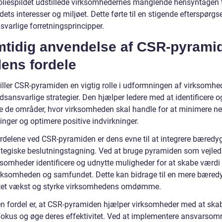
oliespildet udstillede virksomhedernes manglende hensyntagen t
ts interesser og miljøet. Dette førte til en stigende efterspørgse
varlige forretningsprincipper.
mtidig anvendelse af CSR-pyrami
ens fordele
piller CSR-pyramiden en vigtig rolle i udformningen af virksomhe
sansvarlige strategier. Den hjælper ledere med at identificere o
ere de områder, hvor virksomheden skal handle for at minimere n
inger og optimere positive indvirkninger.
ordelene ved CSR-pyramiden er dens evne til at integrere bæredyg
ategiske beslutningstagning. Ved at bruge pyramiden som vejle
ksomheder identificere og udnytte muligheder for at skabe værdi 
rksomheden og samfundet. Dette kan bidrage til en mere bæred
tet vækst og styrke virksomhedens omdømme.
n fordel er, at CSR-pyramiden hjælper virksomheder med at skab
 fokus og øge deres effektivitet. Ved at implementere ansvarsomr