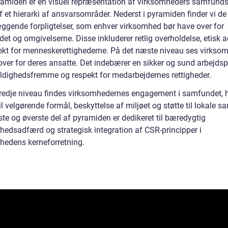
amiden er en visuel repræsentation af virksomheders samfund
f et hierarki af ansvarsområder. Nederst i pyramiden finder vi de
ggende forpligtelser, som enhver virksomhed bør have over for
et og omgivelserne. Disse inkluderer retlig overholdelse, etisk 
ekt for menneskerettighederne. På det næste niveau ses virks
over for deres ansatte. Det indebærer en sikker og sund arbejdsp
dighedsfremme og respekt for medarbejdernes rettigheder.
tredje niveau findes virksomhedernes engagement i samfundet, 
il velgørende formål, beskyttelse af miljøet og støtte til lokale 
te og øverste del af pyramiden er dedikeret til bæredygtig
hedsadfærd og strategisk integration af CSR-principper i
hedens kerneforretning.