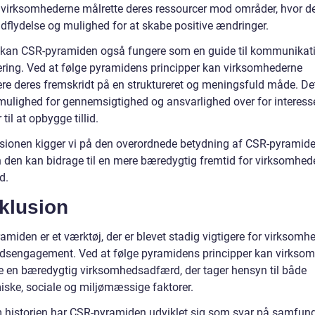
n virksomhederne målrette deres ressourcer mod områder, hvor d
ndflydelse og mulighed for at skabe positive ændringer.
 kan CSR-pyramiden også fungere som en guide til kommunikat
ering. Ved at følge pyramidens principper kan virksomhederne
ere deres fremskridt på en struktureret og meningsfuld måde. De
mulighed for gennemsigtighed og ansvarlighed over for interess
 til at opbygge tillid.
usionen kigger vi på den overordnede betydning af CSR-pyramid
 den kan bidrage til en mere bæredygtig fremtid for virksomhed
d.
klusion
miden er et værktøj, der er blevet stadig vigtigere for virksomh
sengagement. Ved at følge pyramidens principper kan virkso
 en bæredygtig virksomhedsadfærd, der tager hensyn til både
ske, sociale og miljømæssige faktorer.
historien har CSR-pyramiden udviklet sig som svar på samfun