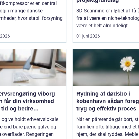
projektgrundlag
ftkompressor er en central
logi i mange danske
3D Scanning er i løbet af få 
mheder, hvor stabil forsyning
fra at være en niche-teknologi
.
være et helt almindeligt ...
i 2026
01 juni 2026
ervsrengøring viborg
Rydning af dødsbo i
n får din virksomhed
københavn sådan foregår en
 tid og bedre
tryg og effektiv proces
jdsmiljø
t og velholdt erhvervslokale
Når en pårørende går bort, st
re end bare pæne gulve og
familien ofte tilbage med et 
 overflader. Rengøringen
hjem, der skal ryddes. Møbler,