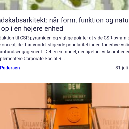
dskabsarkitekt: når form, funktion og natu
 op i en højere enhed
duktion til CSR-pyramiden og vigtige pointer at vide CSR-pyrami
 koncept, der har vundet stigende popularitet inden for erhvervsli
amfundsengagement. Det er en model, der hjælper virksomhede
plementere Corporate Social R...
 Pedersen
31 jul