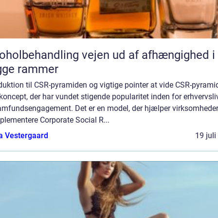
behandling vejen ud af afhængighed i
gge rammer
duktion til CSR-pyramiden og vigtige pointer at vide CSR-pyrami
 koncept, der har vundet stigende popularitet inden for erhvervsli
amfundsengagement. Det er en model, der hjælper virksomhede
plementere Corporate Social R...
a Vestergaard
19 jul