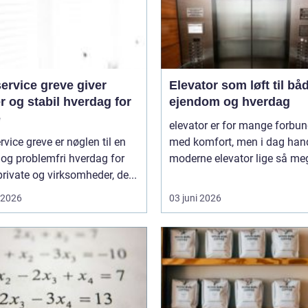
ervice greve giver
Elevator som løft til bå
r og stabil hverdag for
ejendom og hverdag
e
elevator er for mange forbun
rvice greve er nøglen til en
med komfort, men i dag hand
 og problemfri hverdag for
moderne elevator lige så meg
rivate og virksomheder, de...
i 2026
03 juni 2026