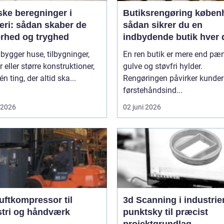
ske beregninger i
Butiksrengøring køben
eri: sådan skaber de
sådan sikrer du en
erhed og tryghed
indbydende butik hver 
 bygger huse, tilbygninger,
En ren butik er mere end pæ
r eller større konstruktioner,
gulve og støvfri hylder.
én ting, der altid ska...
Rengøringen påvirker kunde
førstehåndsind...
i 2026
02 juni 2026
uftkompressor til
3d Scanning i industrien
stri og håndværk
punktsky til præcist