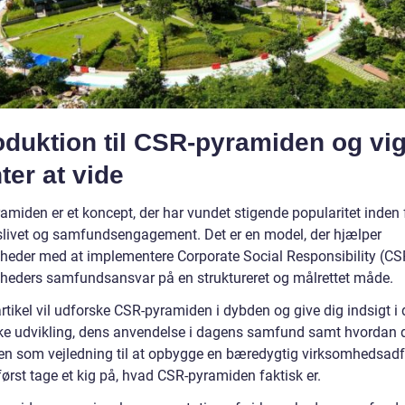
oduktion til CSR-pyramiden og vig
ter at vide
amiden er et koncept, der har vundet stigende popularitet inden 
slivet og samfundsengagement. Det er en model, der hjælper
heder med at implementere Corporate Social Responsibility (CSR
heders samfundsansvar på en struktureret og målrettet måde.
rtikel vil udforske CSR-pyramiden i dybden og give dig indsigt i
ske udvikling, dens anvendelse i dagens samfund samt hvordan 
en som vejledning til at opbygge en bæredygtig virksomhedsad
ørst tage et kig på, hvad CSR-pyramiden faktisk er.