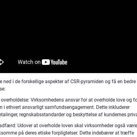
e ned i de forskellige aspekter af CSR-pyramiden og få en bedre
se:
 overholdelse: Virksomhedens ansvar for at overholde love og for
en i ethvert ansvarligt samfundsengagement. Dette inkluderer
talinger, regnskabsstandarder og beskyttelse af kundernes privat
 adfærd: Udover at overholde loven skal virksomheder også vær
omme på deres etiske forpligtelser. Dette indebærer at træffe