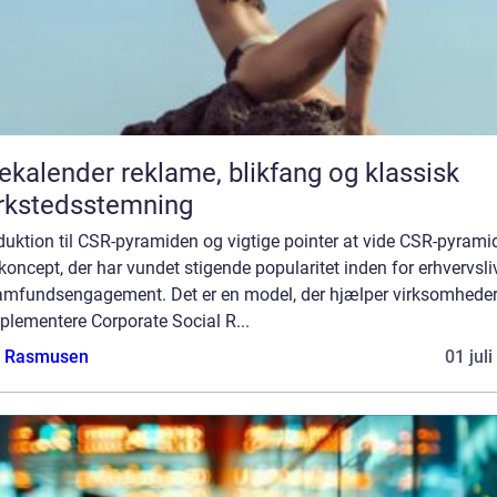
er reklame, blikfang og klassisk
rkstedsstemning
duktion til CSR-pyramiden og vigtige pointer at vide CSR-pyrami
 koncept, der har vundet stigende popularitet inden for erhvervsli
amfundsengagement. Det er en model, der hjælper virksomhede
plementere Corporate Social R...
a Rasmusen
01 jul