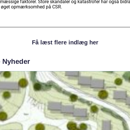
ømæssige faktorer. Store skandaler og katastrofer har også bidr
en øget opmærksomhed på CSR.
Få læst flere indlæg her
e Nyheder