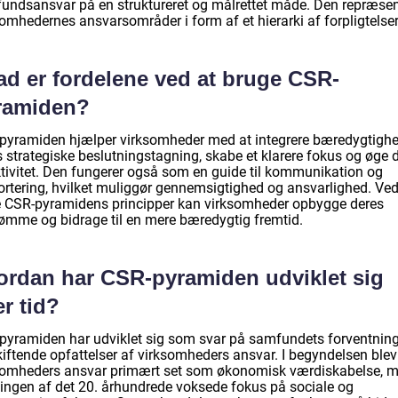
undsansvar på en struktureret og målrettet måde. Den repræsen
omhedernes ansvarsområder i form af et hierarki af forpligtelser
ad er fordelene ved at bruge CSR-
ramiden?
pyramiden hjælper virksomheder med at integrere bæredygtighe
s strategiske beslutningstagning, skabe et klarere fokus og øge 
ktivitet. Den fungerer også som en guide til kommunikation og
ortering, hvilket muliggør gennemsigtighed og ansvarlighed. Ved
e CSR-pyramidens principper kan virksomheder opbygge deres
mme og bidrage til en mere bæredygtig fremtid.
ordan har CSR-pyramiden udviklet sig
r tid?
pyramiden har udviklet sig som svar på samfundets forventnin
kiftende opfattelser af virksomheders ansvar. I begyndelsen blev
somheders ansvar primært set som økonomisk værdiskabelse, m
ningen af det 20. århundrede voksede fokus på sociale og