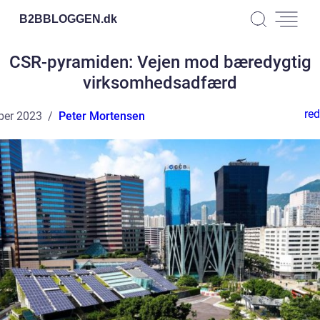
B2BBLOGGEN.
dk
CSR-pyramiden: Vejen mod bæredygtig
virksomhedsadfærd
red
ber 2023
Peter Mortensen