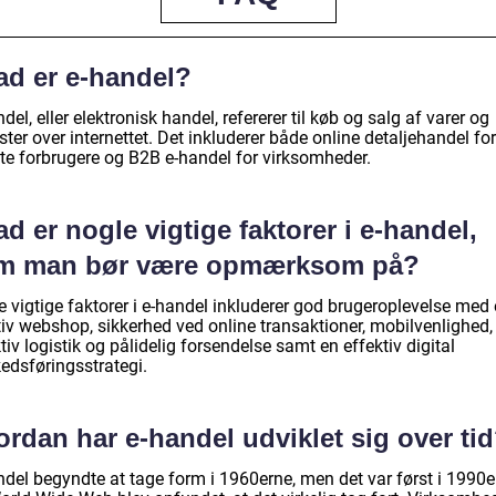
ad er e-handel?
del, eller elektronisk handel, refererer til køb og salg af varer og
ster over internettet. Det inkluderer både online detaljehandel for
ate forbrugere og B2B e-handel for virksomheder.
d er nogle vigtige faktorer i e-handel,
m man bør være opmærksom på?
e vigtige faktorer i e-handel inkluderer god brugeroplevelse med
tiv webshop, sikkerhed ved online transaktioner, mobilvenlighed,
tiv logistik og pålidelig forsendelse samt en effektiv digital
edsføringsstrategi.
rdan har e-handel udviklet sig over ti
ndel begyndte at tage form i 1960erne, men det var først i 1990e