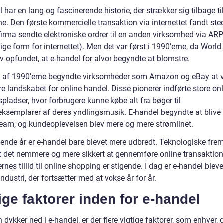
 har en lang og fascinerende historie, der strækker sig tilbage ti
e. Den første kommercielle transaktion via internettet fandt sted
 firma sendte elektroniske ordrer til en anden virksomhed via A
lige form for internettet). Men det var først i 1990’erne, da Worl
v opfundet, at e-handel for alvor begyndte at blomstre.
n af 1990’erne begyndte virksomheder som Amazon og eBay at 
 landskabet for online handel. Disse pionerer indførte store onl
ladser, hvor forbrugere kunne købe alt fra bøger til
eksemplarer af deres yndlingsmusik. E-handel begyndte at blive
eam, og kundeoplevelsen blev mere og mere strømlinet.
gende år er e-handel bare blevet mere udbredt. Teknologiske frem
rt det nemmere og mere sikkert at gennemføre online transaktion
rnes tillid til online shopping er stigende. I dag er e-handel bleve
industri, der fortsætter med at vokse år for år.
ige faktorer inden for e-handel
dykker ned i e-handel, er der flere vigtige faktorer, som enhver, 