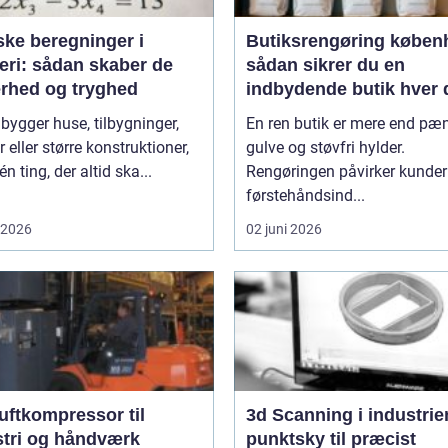
ske beregninger i
Butiksrengøring køben
eri: sådan skaber de
sådan sikrer du en
erhed og tryghed
indbydende butik hver 
 bygger huse, tilbygninger,
En ren butik er mere end pæ
r eller større konstruktioner,
gulve og støvfri hylder.
én ting, der altid ska...
Rengøringen påvirker kunde
førstehåndsind...
i 2026
02 juni 2026
uftkompressor til
3d Scanning i industrien
stri og håndværk
punktsky til præcist