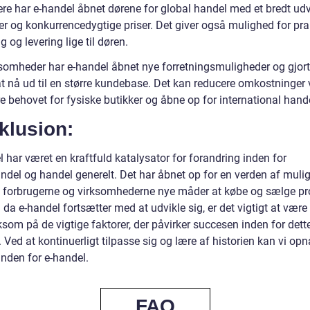
ere har e-handel åbnet dørene for global handel med et bredt ud
er og konkurrencedygtige priser. Det giver også mulighed for pra
 og levering lige til døren.
ksomheder har e-handel åbnet nye forretningsmuligheder og gjort
at nå ud til en større kundebase. Det kan reducere omkostninger 
e behovet for fysiske butikker og åbne op for international hand
klusion:
 har været en kraftfuld katalysator for forandring inden for
andel og handel generelt. Det har åbnet op for en verden af muli
t forbrugerne og virksomhederne nye måder at købe og sælge pr
da e-handel fortsætter med at udvikle sig, er det vigtigt at være
om på de vigtige faktorer, der påvirker succesen inden for dett
Ved at kontinuerligt tilpasse sig og lære af historien kan vi opn
inden for e-handel.
FAQ