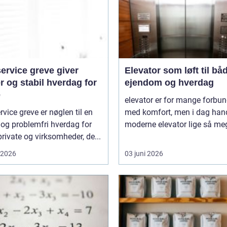
ervice greve giver
Elevator som løft til bå
r og stabil hverdag for
ejendom og hverdag
e
elevator er for mange forbun
rvice greve er nøglen til en
med komfort, men i dag hand
 og problemfri hverdag for
moderne elevator lige så meg
rivate og virksomheder, de...
i 2026
03 juni 2026