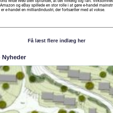
orld Wide Web blev opfundet, at det virkelig tog fart. Virksomhe
Amazon og eBay spillede en stor rolle i at gøre e-handel mainst
 er e-handel en milliardindustri, der fortsætter med at vokse.
Få læst flere indlæg her
e Nyheder