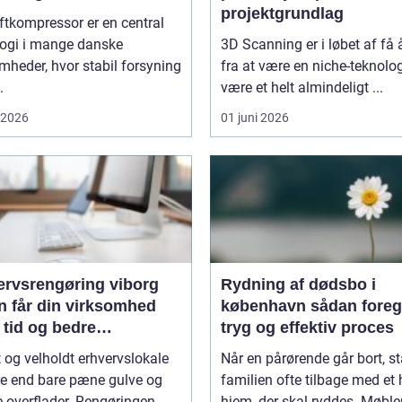
projektgrundlag
ftkompressor er en central
logi i mange danske
3D Scanning er i løbet af få 
mheder, hvor stabil forsyning
fra at være en niche-teknologi
.
være et helt almindeligt ...
i 2026
01 juni 2026
ervsrengøring viborg
Rydning af dødsbo i
n får din virksomhed
københavn sådan foregår en
 tid og bedre
tryg og effektiv proces
jdsmiljø
t og velholdt erhvervslokale
Når en pårørende går bort, st
re end bare pæne gulve og
familien ofte tilbage med et 
 overflader. Rengøringen
hjem, der skal ryddes. Møbler,