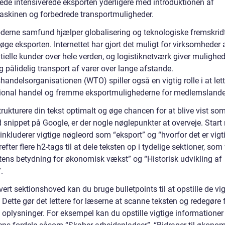
ede intensiverede eksporten yderligere med introduktionen af
kinen og forbedrede transportmuligheder.
oderne samfund hjælper globalisering og teknologiske fremskrid
 øge eksporten. Internettet har gjort det muligt for virksomheder 
ntielle kunder over hele verden, og logistiknetværk giver mulighed
g pålidelig transport af varer over lange afstande.
andelsorganisationen (WTO) spiller også en vigtig rolle i at let
tional handel og fremme eksportmulighederne for medlemsland
trukturere din tekst optimalt og øge chancen for at blive vist so
 snippet på Google, er der nogle nøglepunkter at overveje. Start 
 inkluderer vigtige nøgleord som “eksport” og “hvorfor det er vigti
efter flere h2-tags til at dele teksten op i tydelige sektioner, som 
tens betydning for økonomisk vækst” og “Historisk udvikling af
.
ert sektionshoved kan du bruge bulletpoints til at opstille de vig
 Dette gør det lettere for læserne at scanne teksten og redegøre 
e oplysninger. For eksempel kan du opstille vigtige informatione