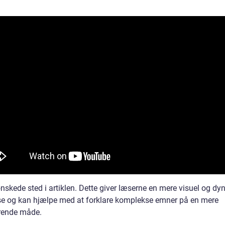
ønskede sted i artiklen. Dette giver læserne en mere visuel og d
se og kan hjælpe med at forklare komplekse emner på en mere
rende måde.