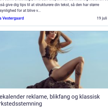
gså give dig tips til at strukturere din tekst, så den har større
ynlighed for at blive v...
a Vestergaard
19 jul
er reklame, blikfang og klassisk
rkstedsstemning