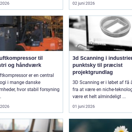
i 2026
02 juni 2026
uftkompressor til
3d Scanning i industrien
stri og håndværk
punktsky til præcist
projektgrundlag
ftkompressor er en central
logi i mange danske
3D Scanning er i løbet af få 
mheder, hvor stabil forsyning
fra at være en niche-teknologi
.
være et helt almindeligt ...
i 2026
01 juni 2026