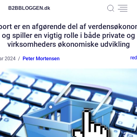
B2BBLOGGEN.
dk
port er en afgørende del af verdensøkono
og spiller en vigtig rolle i både private og
virksomheders økonomiske udvikling
red
ar 2024
Peter Mortensen