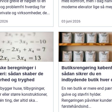
rvice greve er nøglen til en
med komfort, men i dag hand
 og problemfri hverdag for
moderne elevator lige så meg
rivate og virksomheder, de...
i 2026
03 juni 2026
ske beregninger i
Butiksrengøring køben
eri: sådan skaber de
sådan sikrer du en
erhed og tryghed
indbydende butik hver 
 bygger huse, tilbygninger,
En ren butik er mere end pæ
r eller større konstruktioner,
gulve og støvfri hylder.
én ting, der altid ska...
Rengøringen påvirker kunde
førstehåndsind...