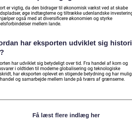
rt er vigtig, da den bidrager til økonomisk vækst ved at skabe
jdspladser, øge indtægterne og tiltrække udenlandske investering
hjælper også med at diversificere økonomien og styrke
elsforbindelser mellem lande.
rdan har eksporten udviklet sig histor
t?
rten har udviklet sig betydeligt over tid. Fra handel af korn og
svarer i oldtiden til moderne globalisering og teknologiske
skridt, har eksporten oplevet en stigende betydning og har mulig
 handel og samarbejde mellem lande på tværs af grænserne.
Få læst flere indlæg her