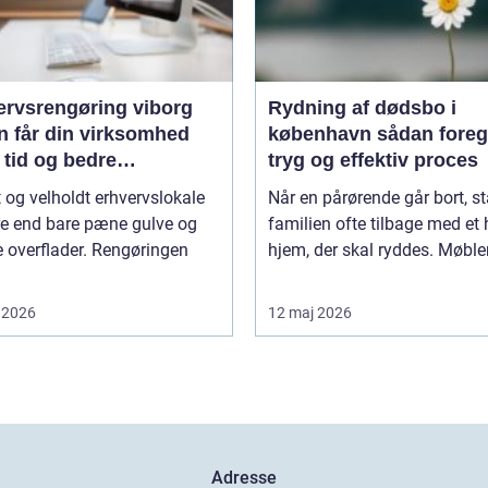
ervsrengøring viborg
Rydning af dødsbo i
n får din virksomhed
københavn sådan foregår en
 tid og bedre
tryg og effektiv proces
jdsmiljø
t og velholdt erhvervslokale
Når en pårørende går bort, st
re end bare pæne gulve og
familien ofte tilbage med et 
 overflader. Rengøringen
hjem, der skal ryddes. Møbler,
 2026
12 maj 2026
Adresse