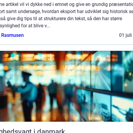
ne artikel vil vi dykke ned i emnet og give en grundig præsentati
rt samt undersøge, hvordan eksport har udviklet sig historisk se
gså give dig tips til at strukturere din tekst, så den har større
ynlighed for at blive v...
a Rasmusen
01 jul
ghedsvagt i danmark