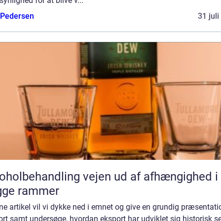
ynlighed for at blive v...
 Pedersen
31 jul
behandling vejen ud af afhængighed i
gge rammer
ne artikel vil vi dykke ned i emnet og give en grundig præsentati
rt samt undersøge, hvordan eksport har udviklet sig historisk se