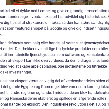
artikel vil vi dykke ned i emnet og give en grundig præsentation 
samt undersøge, hvordan eksport har udviklet sig historisk set. V
e dig tips til at strukturere din tekst, så den har større sandsynl
 vist som featured snippet på Google og give dig indsætningspunk
.
kan defineres som salg eller handel af varer eller tjenesteydelser
 et andet. Det dækker over alt lige fra fysiske produkter som biler
r til immaterielle tjenesteydelser som software og konsulentarb
den af eksport kan ikke overvurderes, da den bidrager til et lan
kling ved at skabe arbejdspladser, øge indtægterne og tiltrække
dske investeringer.
k set har eksport været en vigtig del af verdenshandelen siden o
e i det gamle Egypten og Romerriget blev varer som korn og luks
ret til andre regioner og lande. I middelalderen blev handelsrut
jen og Hansestæderne etableret og spillede en afgørende rolle i
ional handel og eksport. Den industrielle revolution i det 18. og 