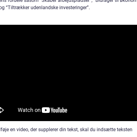
ens fordele såsom “Skaber arbejdspladser”, “Bidrager til økono
og “Tiltrækker udenlandske investeringer”.
ilføje en video, der supplerer din tekst, skal du indsætte teksten