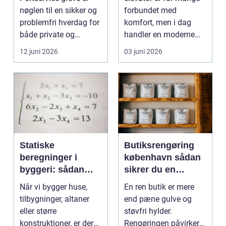
nøglen til en sikker og
forbundet med
problemfri hverdag for
komfort, men i dag
både private og
handler en moderne
virksomheder, de...
elevator lige så meg...
12 juni 2026
03 juni 2026
Statiske
Butiksrengøring
beregninger i
københavn sådan
byggeri: sådan
sikrer du en
skaber de
indbydende butik
Når vi bygger huse,
En ren butik er mere
sikkerhed og
hver dag
tilbygninger, altaner
end pæne gulve og
tryghed
eller større
støvfri hylder.
konstruktioner, er der
Rengøringen påvirker