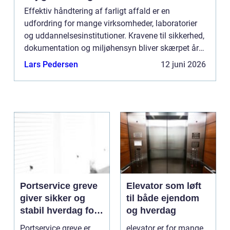
Effektiv håndtering af farligt affald er en
udfordring for mange virksomheder, laboratorier
og uddannelsesinstitutioner. Kravene til sikkerhed,
dokumentation og miljøhensyn bliver skærpet år
for år, og fejl kan bå...
Lars Pedersen
12 juni 2026
Portservice greve
Elevator som løft
giver sikker og
til både ejendom
stabil hverdag for
og hverdag
porte
Portservice greve er
elevator er for mange