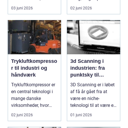
én ting, der altid ska...
kundernes
03 juni 2026
02 juni 2026
førstehåndsind...
Trykluftkompresso
3d Scanning i
r til industri og
industrien: fra
håndværk
punktsky til
præcist
Trykluftkompressor er
3D Scanning er i løbet
projektgrundlag
en central teknologi i
af få år gået fra at
mange danske
være en niche-
virksomheder, hvor
teknologi til at være et
stabil forsyning af try...
helt almindeligt ...
02 juni 2026
01 juni 2026