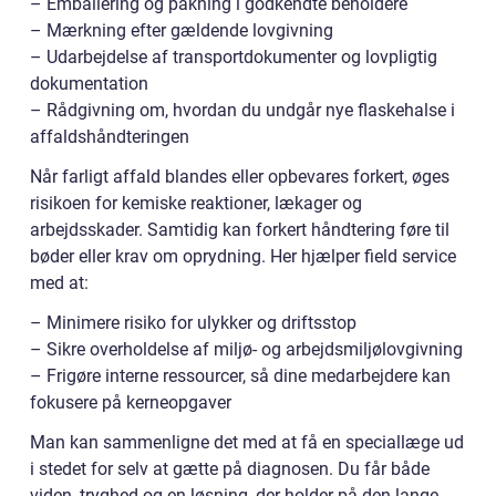
– Emballering og pakning i godkendte beholdere
– Mærkning efter gældende lovgivning
– Udarbejdelse af transportdokumenter og lovpligtig
dokumentation
– Rådgivning om, hvordan du undgår nye flaskehalse i
affaldshåndteringen
Når farligt affald blandes eller opbevares forkert, øges
risikoen for kemiske reaktioner, lækager og
arbejdsskader. Samtidig kan forkert håndtering føre til
bøder eller krav om oprydning. Her hjælper field service
med at:
– Minimere risiko for ulykker og driftsstop
– Sikre overholdelse af miljø- og arbejdsmiljølovgivning
– Frigøre interne ressourcer, så dine medarbejdere kan
fokusere på kerneopgaver
Man kan sammenligne det med at få en speciallæge ud
i stedet for selv at gætte på diagnosen. Du får både
viden, tryghed og en løsning, der holder på den lange