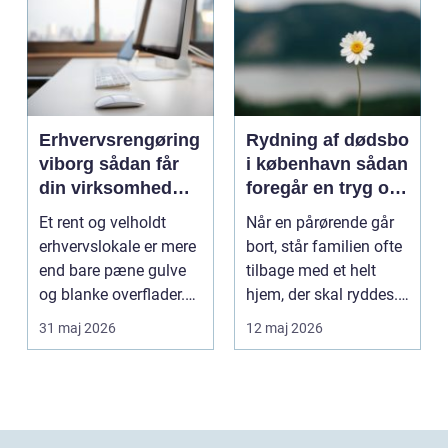
Erhvervsrengøring
Rydning af dødsbo
viborg sådan får
i københavn sådan
din virksomhed
foregår en tryg og
mere tid og bedre
effektiv proces
Et rent og velholdt
Når en pårørende går
arbejdsmiljø
erhvervslokale er mere
bort, står familien ofte
end bare pæne gulve
tilbage med et helt
og blanke overflader.
hjem, der skal ryddes.
Rengøringen påv...
Møbler, per...
31 maj 2026
12 maj 2026