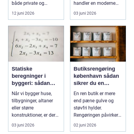
både private og
handler en moderne
virksomheder, de...
elevator lige så meg...
12 juni 2026
03 juni 2026
Statiske
Butiksrengøring
beregninger i
københavn sådan
byggeri: sådan
sikrer du en
skaber de
indbydende butik
Når vi bygger huse,
En ren butik er mere
sikkerhed og
hver dag
tilbygninger, altaner
end pæne gulve og
tryghed
eller større
støvfri hylder.
konstruktioner, er der
Rengøringen påvirker
én ting, der altid ska...
kundernes
03 juni 2026
02 juni 2026
førstehåndsind...