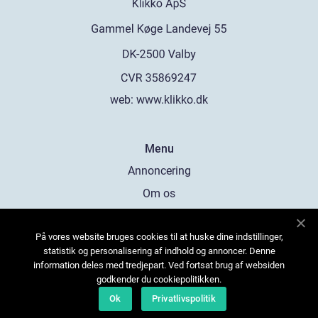
web:
www.klikko.dk
Menu
Annoncering
Om os
Cookies
På vores website bruges cookies til at huske dine indstillinger,
Kontakt os
statistik og personalisering af indhold og annoncer. Denne
Sitemap
information deles med tredjepart. Ved fortsat brug af websiden
godkender du cookiepolitikken.
Ok
Privatlivspolitik