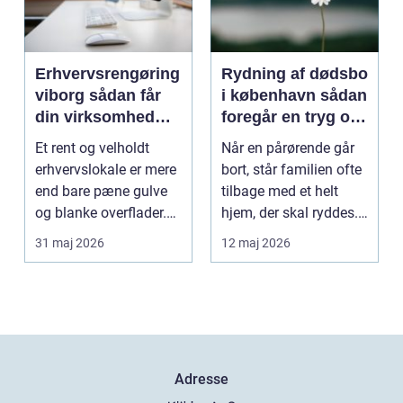
Erhvervsrengøring
Rydning af dødsbo
viborg sådan får
i københavn sådan
din virksomhed
foregår en tryg og
mere tid og bedre
effektiv proces
Et rent og velholdt
Når en pårørende går
arbejdsmiljø
erhvervslokale er mere
bort, står familien ofte
end bare pæne gulve
tilbage med et helt
og blanke overflader.
hjem, der skal ryddes.
Rengøringen påv...
Møbler, per...
31 maj 2026
12 maj 2026
Adresse