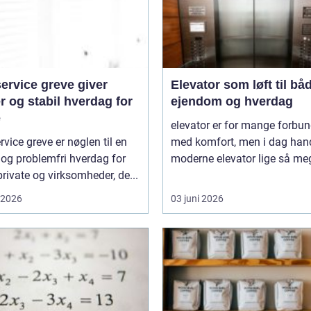
ervice greve giver
Elevator som løft til bå
r og stabil hverdag for
ejendom og hverdag
e
elevator er for mange forbun
rvice greve er nøglen til en
med komfort, men i dag hand
 og problemfri hverdag for
moderne elevator lige så meg
rivate og virksomheder, de...
i 2026
03 juni 2026