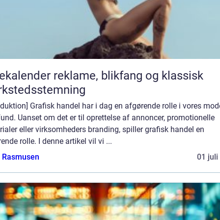
er reklame, blikfang og klassisk
rkstedsstemning
oduktion] Grafisk handel har i dag en afgørende rolle i vores mo
nd. Uanset om det er til oprettelse af annoncer, promotionelle
ialer eller virksomheders branding, spiller grafisk handel en
ende rolle. I denne artikel vil vi ...
a Rasmusen
01 jul