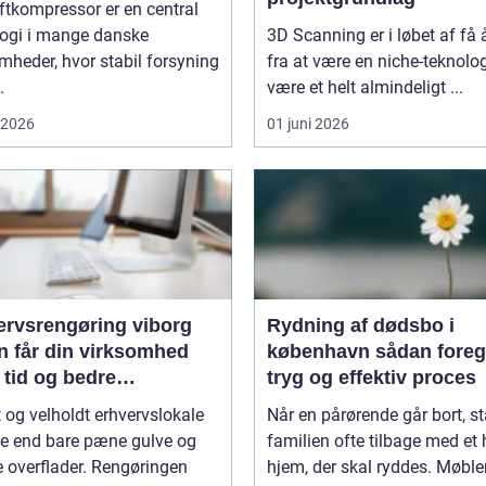
ftkompressor er en central
logi i mange danske
3D Scanning er i løbet af få 
mheder, hvor stabil forsyning
fra at være en niche-teknologi
.
være et helt almindeligt ...
i 2026
01 juni 2026
ervsrengøring viborg
Rydning af dødsbo i
n får din virksomhed
københavn sådan foregår en
 tid og bedre
tryg og effektiv proces
jdsmiljø
t og velholdt erhvervslokale
Når en pårørende går bort, st
re end bare pæne gulve og
familien ofte tilbage med et 
 overflader. Rengøringen
hjem, der skal ryddes. Møbler,