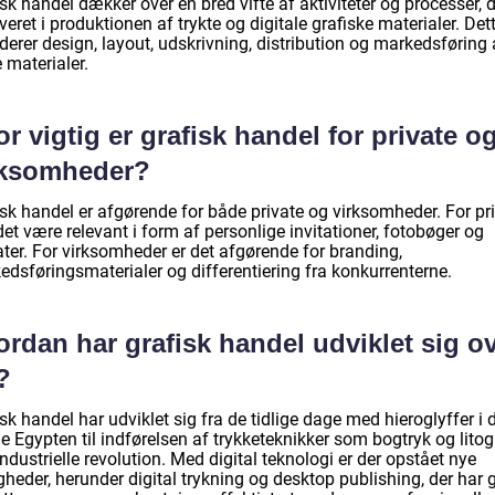
sk handel dækker over en bred vifte af aktiviteter og processer, d
veret i produktionen af trykte og digitale grafiske materialer. Det
derer design, layout, udskrivning, distribution og markedsføring 
 materialer.
r vigtig er grafisk handel for private o
rksomheder?
isk handel er afgørende for både private og virksomheder. For pr
et være relevant i form af personlige invitationer, fotobøger og
ter. For virksomheder er det afgørende for branding,
edsføringsmaterialer og differentiering fra konkurrenterne.
rdan har grafisk handel udviklet sig o
?
sk handel har udviklet sig fra de tidlige dage med hieroglyffer i 
 Egypten til indførelsen af trykketeknikker som bogtryk og litogr
ndustrielle revolution. Med digital teknologi er der opstået nye
heder, herunder digital trykning og desktop publishing, der har g