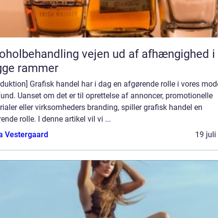
behandling vejen ud af afhængighed i
gge rammer
oduktion] Grafisk handel har i dag en afgørende rolle i vores mo
nd. Uanset om det er til oprettelse af annoncer, promotionelle
ialer eller virksomheders branding, spiller grafisk handel en
ende rolle. I denne artikel vil vi ...
a Vestergaard
19 jul