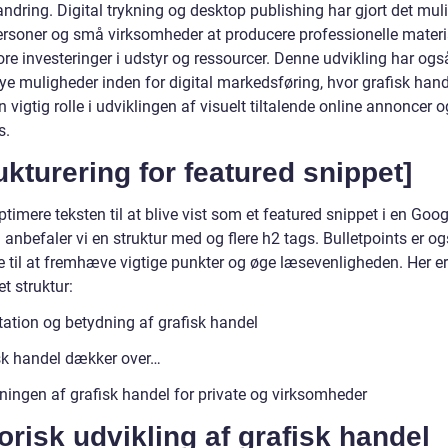
andring. Digital trykning og desktop publishing har gjort det muli
ersoner og små virksomheder at producere professionelle materi
re investeringer i udstyr og ressourcer. Denne udvikling har ogs
ye muligheder inden for digital markedsføring, hvor grafisk hand
en vigtig rolle i udviklingen af visuelt tiltalende online annoncer o
s.
ukturering for featured snippet]
ptimere teksten til at blive vist som et featured snippet i en Goog
anbefaler vi en struktur med og flere h2 tags. Bulletpoints er o
e til at fremhæve vigtige punkter og øge læsevenligheden. Her er
t struktur:
ation og betydning af grafisk handel
sk handel dækker over…
ningen af grafisk handel for private og virksomheder
orisk udvikling af grafisk handel