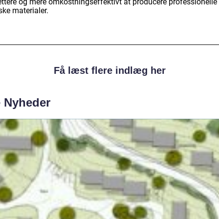
lettere og mere omkostningseffektivt at producere professionelle
ske materialer.
Få læst flere indlæg her
e Nyheder