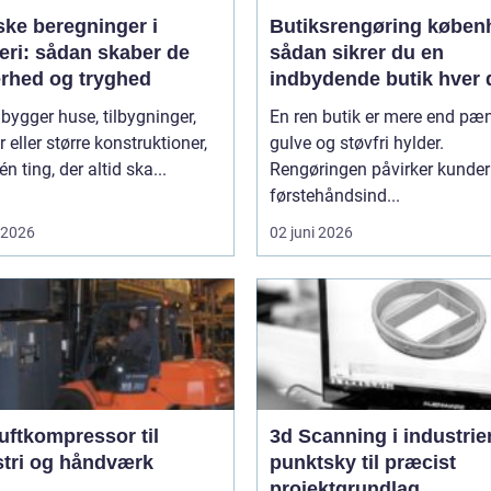
ske beregninger i
Butiksrengøring køben
eri: sådan skaber de
sådan sikrer du en
erhed og tryghed
indbydende butik hver 
 bygger huse, tilbygninger,
En ren butik er mere end pæ
r eller større konstruktioner,
gulve og støvfri hylder.
én ting, der altid ska...
Rengøringen påvirker kunde
førstehåndsind...
i 2026
02 juni 2026
uftkompressor til
3d Scanning i industrien
stri og håndværk
punktsky til præcist
projektgrundlag