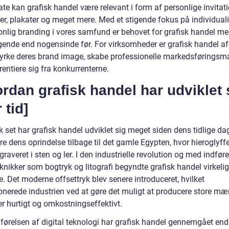
ate kan grafisk handel være relevant i form af personlige invitati
er, plakater og meget mere. Med et stigende fokus på individual
onlig branding i vores samfund er behovet for grafisk handel me
ende end nogensinde før. For virksomheder er grafisk handel a
styrke deres brand image, skabe professionelle markedsføringsma
rentiere sig fra konkurrenterne.
rdan grafisk handel har udviklet 
 tid]
k set har grafisk handel udviklet sig meget siden dens tidlige dag
e dens oprindelse tilbage til det gamle Egypten, hvor hieroglyff
graveret i sten og ler. I den industrielle revolution og med indfør
knikker som bogtryk og litografi begyndte grafisk handel virkelig
. Det moderne offsettryk blev senere introduceret, hvilket
ionerede industrien ved at gøre det muligt at producere store m
er hurtigt og omkostningseffektivt.
førelsen af digital teknologi har grafisk handel gennemgået en