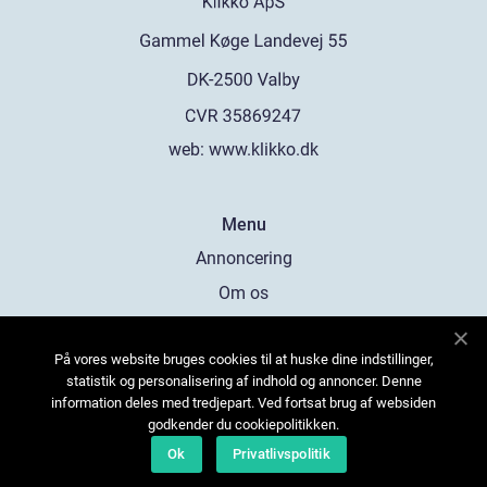
web:
www.klikko.dk
Menu
Annoncering
Om os
Cookies
På vores website bruges cookies til at huske dine indstillinger,
Kontakt os
statistik og personalisering af indhold og annoncer. Denne
Sitemap
information deles med tredjepart. Ved fortsat brug af websiden
godkender du cookiepolitikken.
Ok
Privatlivspolitik