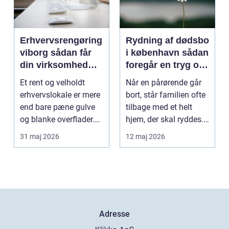
Erhvervsrengøring
Rydning af dødsbo
viborg sådan får
i københavn sådan
din virksomhed
foregår en tryg og
mere tid og bedre
effektiv proces
Et rent og velholdt
Når en pårørende går
arbejdsmiljø
erhvervslokale er mere
bort, står familien ofte
end bare pæne gulve
tilbage med et helt
og blanke overflader.
hjem, der skal ryddes.
Rengøringen påv...
Møbler, per...
31 maj 2026
12 maj 2026
Adresse