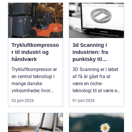
Trykluftkompresso
3d Scanning i
r til industri og
industrien: fra
håndværk
punktsky til
præcist
Trykluftkompressor er
3D Scanning er i løbet
projektgrundlag
en central teknologi i
af få år gået fra at
mange danske
være en niche-
virksomheder, hvor
teknologi til at være et
stabil forsyning af try...
helt almindeligt ...
02 juni 2026
01 juni 2026