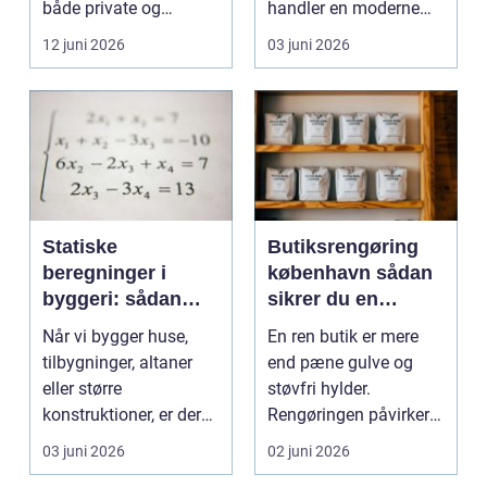
både private og
handler en moderne
virksomheder, de...
elevator lige så meg...
12 juni 2026
03 juni 2026
Statiske
Butiksrengøring
beregninger i
københavn sådan
byggeri: sådan
sikrer du en
skaber de
indbydende butik
Når vi bygger huse,
En ren butik er mere
sikkerhed og
hver dag
tilbygninger, altaner
end pæne gulve og
tryghed
eller større
støvfri hylder.
konstruktioner, er der
Rengøringen påvirker
én ting, der altid ska...
kundernes
03 juni 2026
02 juni 2026
førstehåndsind...