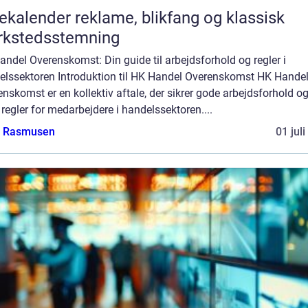
er reklame, blikfang og klassisk
rkstedsstemning
ndel Overenskomst: Din guide til arbejdsforhold og regler i
elssektoren Introduktion til HK Handel Overenskomst HK Hande
nskomst er en kollektiv aftale, der sikrer gode arbejdsforhold o
 regler for medarbejdere i handelssektoren....
a Rasmusen
01 jul