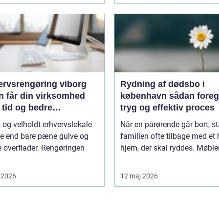
ervsrengøring viborg
Rydning af dødsbo i
n får din virksomhed
københavn sådan foregår en
 tid og bedre
tryg og effektiv proces
jdsmiljø
t og velholdt erhvervslokale
Når en pårørende går bort, st
re end bare pæne gulve og
familien ofte tilbage med et 
 overflader. Rengøringen
hjem, der skal ryddes. Møbler,
 2026
12 maj 2026