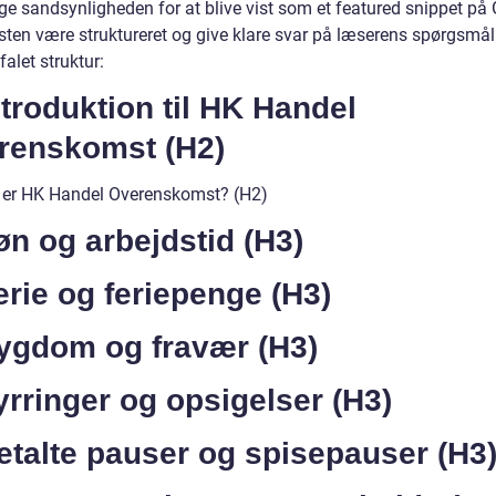
øge sandsynligheden for at blive vist som et featured snippet på
sten være struktureret og give klare svar på læserens spørgsmål.
alet struktur:
ntroduktion til HK Handel
renskomst (H2)
 er HK Handel Overenskomst? (H2)
øn og arbejdstid (H3)
erie og feriepenge (H3)
Sygdom og fravær (H3)
yrringer og opsigelser (H3)
etalte pauser og spisepauser (H3