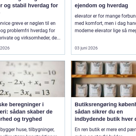
r og stabil hverdag for
ejendom og hverdag
e
elevator er for mange forbun
rvice greve er nøglen til en
med komfort, men i dag hand
 og problemfri hverdag for
moderne elevator lige så meg
rivate og virksomheder, de...
i 2026
03 juni 2026
ske beregninger i
Butiksrengøring køben
eri: sådan skaber de
sådan sikrer du en
erhed og tryghed
indbydende butik hver 
 bygger huse, tilbygninger,
En ren butik er mere end pæ