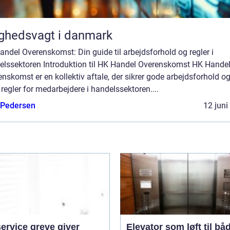
ghedsvagt i danmark
ndel Overenskomst: Din guide til arbejdsforhold og regler i
elssektoren Introduktion til HK Handel Overenskomst HK Hande
nskomst er en kollektiv aftale, der sikrer gode arbejdsforhold o
 regler for medarbejdere i handelssektoren....
 Pedersen
12 juni
ervice greve giver
Elevator som løft til bå