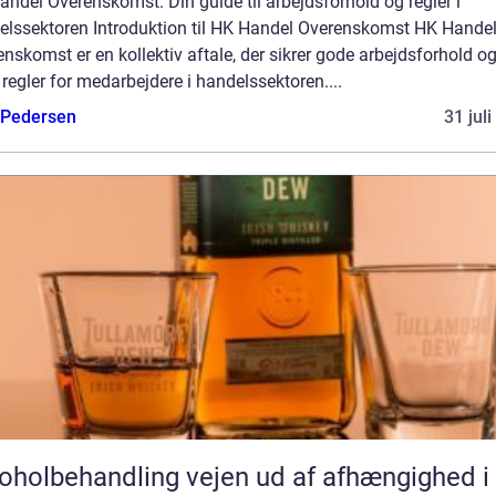
ndel Overenskomst: Din guide til arbejdsforhold og regler i
elssektoren Introduktion til HK Handel Overenskomst HK Hande
nskomst er en kollektiv aftale, der sikrer gode arbejdsforhold o
 regler for medarbejdere i handelssektoren....
 Pedersen
31 jul
behandling vejen ud af afhængighed i