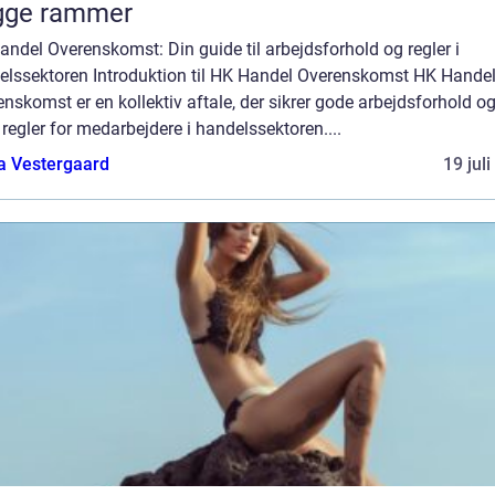
gge rammer
ndel Overenskomst: Din guide til arbejdsforhold og regler i
elssektoren Introduktion til HK Handel Overenskomst HK Hande
nskomst er en kollektiv aftale, der sikrer gode arbejdsforhold o
 regler for medarbejdere i handelssektoren....
a Vestergaard
19 jul