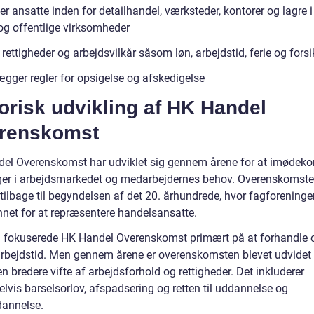
r ansatte inden for detailhandel, værksteder, kontorer og lagre 
 og offentlige virksomheder
 rettigheder og arbejdsvilkår såsom løn, arbejdstid, ferie og forsi
ægger regler for opsigelse og afskedigelse
orisk udvikling af HK Handel
renskomst
el Overenskomst har udviklet sig gennem årene for at imøde
er i arbejdsmarkedet og medarbejdernes behov. Overenskomst
 tilbage til begyndelsen af det 20. århundrede, hvor fagforening
nnet for at repræsentere handelsansatte.
en fokuserede HK Handel Overenskomst primært på at forhandle
arbejdstid. Men gennem årene er overenskomsten blevet udvidet t
 bredere vifte af arbejdsforhold og rettigheder. Det inkluderer
lvis barselsorlov, afspadsering og retten til uddannelse og
dannelse.