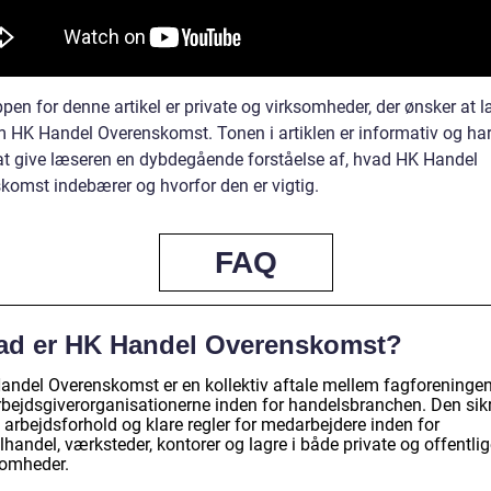
en for denne artikel er private og virksomheder, der ønsker at l
 HK Handel Overenskomst. Tonen i artiklen er informativ og har 
at give læseren en dybdegående forståelse af, hvad HK Handel
komst indebærer og hvorfor den er vigtig.
FAQ
ad er HK Handel Overenskomst?
andel Overenskomst er en kollektiv aftale mellem fagforeninge
rbejdsgiverorganisationerne inden for handelsbranchen. Den sik
 arbejdsforhold og klare regler for medarbejdere inden for
lhandel, værksteder, kontorer og lagre i både private og offentli
somheder.