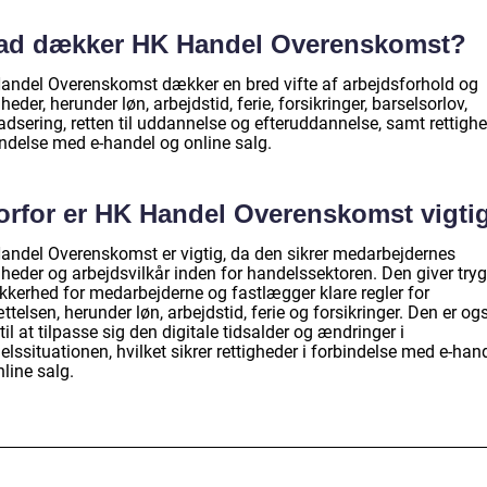
ad dækker HK Handel Overenskomst?
andel Overenskomst dækker en bred vifte af arbejdsforhold og
gheder, herunder løn, arbejdstid, ferie, forsikringer, barselsorlov,
dsering, retten til uddannelse og efteruddannelse, samt rettighe
indelse med e-handel og online salg.
orfor er HK Handel Overenskomst vigti
andel Overenskomst er vigtig, da den sikrer medarbejdernes
gheder og arbejdsvilkår inden for handelssektoren. Den giver try
ikkerhed for medarbejderne og fastlægger klare regler for
telsen, herunder løn, arbejdstid, ferie og forsikringer. Den er og
il at tilpasse sig den digitale tidsalder og ændringer i
lssituationen, hvilket sikrer rettigheder i forbindelse med e-han
line salg.