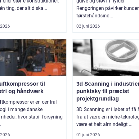
r eller større konstruktioner,
gulve og støvfri hylder.
én ting, der altid ska...
Rengøringen påvirker kunde
førstehåndsind...
i 2026
02 juni 2026
uftkompressor til
3d Scanning i industrien
stri og håndværk
punktsky til præcist
projektgrundlag
ftkompressor er en central
logi i mange danske
3D Scanning er i løbet af få 
mheder, hvor stabil forsyning
fra at være en niche-teknologi
.
være et helt almindeligt ...
i 2026
01 juni 2026