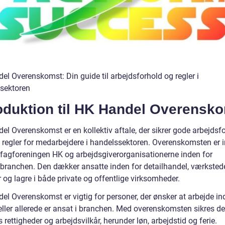
el Overenskomst: Din guide til arbejdsforhold og regler i
sektoren
roduktion til HK Handel Overensk
el Overenskomst er en kollektiv aftale, der sikrer gode arbejdsf
e regler for medarbejdere i handelssektoren. Overenskomsten er 
fagforeningen HK og arbejdsgiverorganisationerne inden for
branchen. Den dækker ansatte inden for detailhandel, værkstede
 og lagre i både private og offentlige virksomheder.
el Overenskomst er vigtig for personer, der ønsker at arbejde in
eller allerede er ansat i branchen. Med overenskomsten sikres de
 rettigheder og arbejdsvilkår, herunder løn, arbejdstid og ferie.