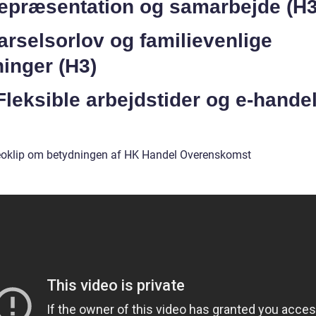
Repræsentation og samarbejde (H3
arselsorlov og familievenlige
inger (H3)
Fleksible arbejdstider og e-hande
eoklip om betydningen af HK Handel Overenskomst