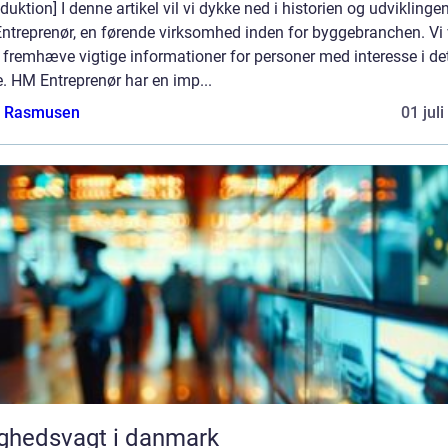
oduktion] I denne artikel vil vi dykke ned i historien og udviklinge
ntreprenør, en førende virksomhed inden for byggebranchen. Vi 
fremhæve vigtige informationer for personer med interesse i de
. HM Entreprenør har en imp...
a Rasmusen
01 jul
ghedsvagt i danmark