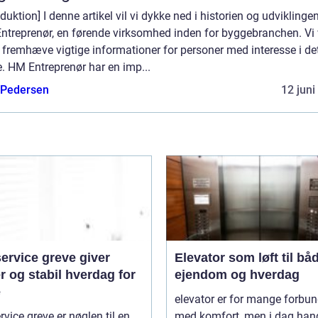
oduktion] I denne artikel vil vi dykke ned i historien og udviklinge
ntreprenør, en førende virksomhed inden for byggebranchen. Vi 
fremhæve vigtige informationer for personer med interesse i de
. HM Entreprenør har en imp...
 Pedersen
12 juni
ervice greve giver
Elevator som løft til bå
r og stabil hverdag for
ejendom og hverdag
e
elevator er for mange forbun
rvice greve er nøglen til en
med komfort, men i dag hand