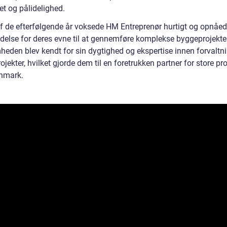
itet og pålidelighed.
 af de efterfølgende år voksede HM Entreprenør hurtigt og opnåe
delse for deres evne til at gennemføre komplekse byggeprojekter
heden blev kendt for sin dygtighed og ekspertise innen forvaltn
jekter, hvilket gjorde dem til en foretrukken partner for store pro
nmark.