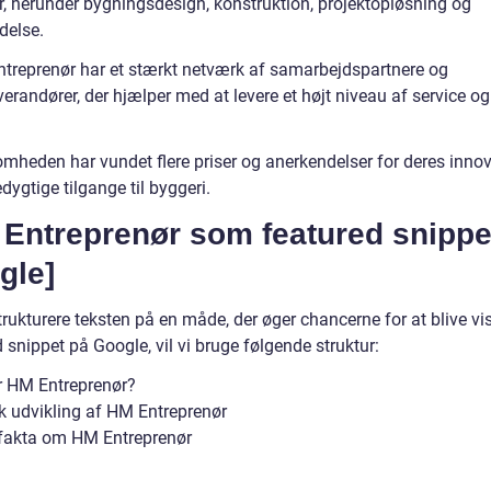
er, herunder bygningsdesign, konstruktion, projektopløsning og
delse.
treprenør har et stærkt netværk af samarbejdspartnere og
erandører, der hjælper med at levere et højt niveau af service og
omheden har vundet flere priser og anerkendelser for deres innov
ygtige tilgange til byggeri.
 Entreprenør som featured snippe
gle]
trukturere teksten på en måde, der øger chancerne for at blive v
 snippet på Google, vil vi bruge følgende struktur:
 HM Entreprenør?
sk udvikling af HM Entreprenør
 fakta om HM Entreprenør