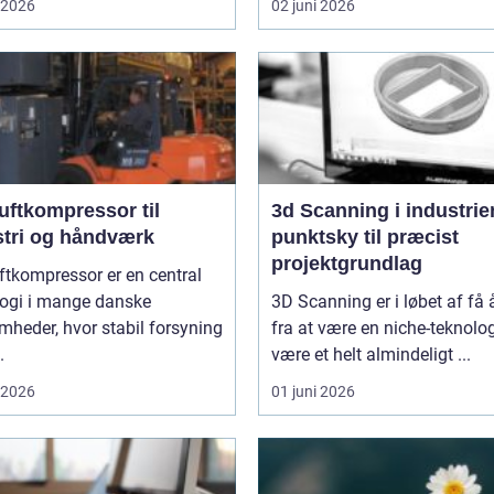
i 2026
02 juni 2026
uftkompressor til
3d Scanning i industrien
stri og håndværk
punktsky til præcist
projektgrundlag
ftkompressor er en central
logi i mange danske
3D Scanning er i løbet af få 
mheder, hvor stabil forsyning
fra at være en niche-teknologi
.
være et helt almindeligt ...
i 2026
01 juni 2026