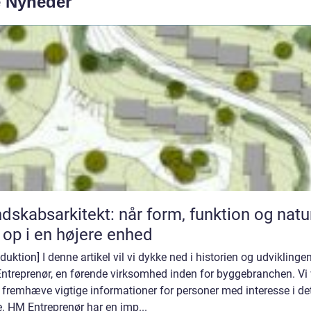
e Nyheder
dskabsarkitekt: når form, funktion og natu
 op i en højere enhed
oduktion] I denne artikel vil vi dykke ned i historien og udviklinge
ntreprenør, en førende virksomhed inden for byggebranchen. Vi 
fremhæve vigtige informationer for personer med interesse i de
. HM Entreprenør har en imp...