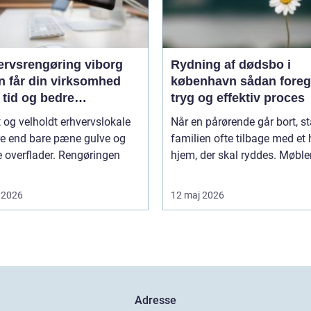
ervsrengøring viborg
Rydning af dødsbo i
n får din virksomhed
københavn sådan foregår en
 tid og bedre
tryg og effektiv proces
jdsmiljø
t og velholdt erhvervslokale
Når en pårørende går bort, st
re end bare pæne gulve og
familien ofte tilbage med et 
 overflader. Rengøringen
hjem, der skal ryddes. Møbler,
 2026
12 maj 2026
Adresse