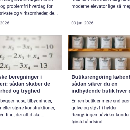
 og problemfri hverdag for
moderne elevator lige så meg
rivate og virksomheder, de...
i 2026
03 juni 2026
ske beregninger i
Butiksrengøring køben
eri: sådan skaber de
sådan sikrer du en
erhed og tryghed
indbydende butik hver 
 bygger huse, tilbygninger,
En ren butik er mere end pæ
r eller større konstruktioner,
gulve og støvfri hylder.
én ting, der altid ska...
Rengøringen påvirker kunde
førstehåndsind...