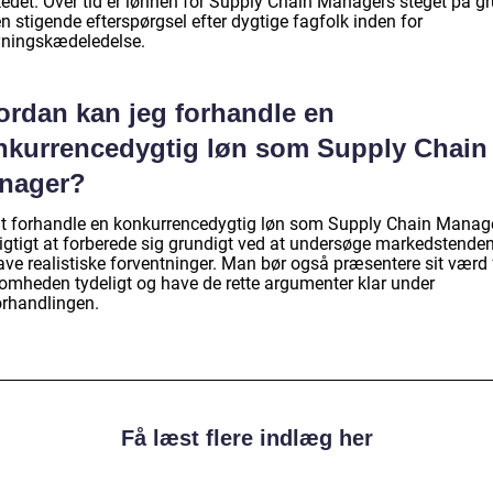
edet. Over tid er lønnen for Supply Chain Managers steget på g
n stigende efterspørgsel efter dygtige fagfolk inden for
yningskædeledelse.
ordan kan jeg forhandle en
nkurrencedygtig løn som Supply Chain
nager?
at forhandle en konkurrencedygtig løn som Supply Chain Manage
vigtigt at forberede sig grundigt ved at undersøge markedstende
ave realistiske forventninger. Man bør også præsentere sit værd 
somheden tydeligt og have de rette argumenter klar under
orhandlingen.
Få læst flere indlæg her