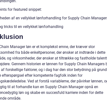
andlingen.
ints for featured snippet:
gheden af en vellykket lønforhandling for Supply Chain Manager
g tricks til en vellykket lønforhandling
klusion
Chain Manager løn er et komplekst emne, der kræver stor
omhed fra både enkeltpersoner, der ønsker at indtræde i dette
de, og virksomheder, der ønsker at tiltrække og fastholde talent
jdere. Gennem historien er lønnen for Supply Chain Managers b
 af forskellige faktorer, og i dag har den stor betydning på grun
e efterspørgsel efter kompetente fagfolk inden for
gskædeledelse. Ved at forstå variablerne, der påvirker lønnen, o
gtig til at forhandle kan en Supply Chain Manager opnå en
encedygtig løn og skabe en succesfuld karriere inden for dette
nde område.