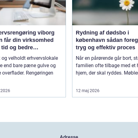
ervsrengøring viborg
Rydning af dødsbo i
n får din virksomhed
københavn sådan foregår en
 tid og bedre
tryg og effektiv proces
jdsmiljø
t og velholdt erhvervslokale
Når en pårørende går bort, st
re end bare pæne gulve og
familien ofte tilbage med et 
 overflader. Rengøringen
hjem, der skal ryddes. Møbler,
 2026
12 maj 2026
Adresse