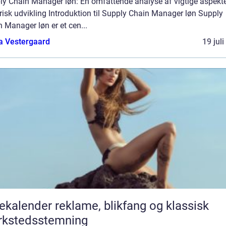
ly Chain Manager løn: En omfattende analyse af vigtige aspekt
risk udvikling Introduktion til Supply Chain Manager løn Supply
 Manager løn er et cen...
a Vestergaard
19 jul
er reklame, blikfang og klassisk
rkstedsstemning