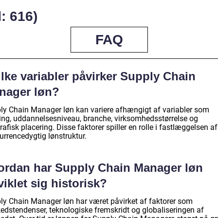
: 616)
FAQ
lke variabler påvirker Supply Chain
nager løn?
ly Chain Manager løn kan variere afhængigt af variabler som
ring, uddannelsesniveau, branche, virksomhedsstørrelse og
afisk placering. Disse faktorer spiller en rolle i fastlæggelsen af
urrencedygtig lønstruktur.
ordan har Supply Chain Manager løn
iklet sig historisk?
ly Chain Manager løn har været påvirket af faktorer som
edstendenser, teknologiske fremskridt og globaliseringen af