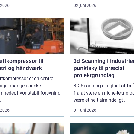
i 2026
02 juni 2026
uftkompressor til
3d Scanning i industrien
stri og håndværk
punktsky til præcist
projektgrundlag
ftkompressor er en central
logi i mange danske
3D Scanning er i løbet af få 
mheder, hvor stabil forsyning
fra at være en niche-teknologi
.
være et helt almindeligt ...
i 2026
01 juni 2026