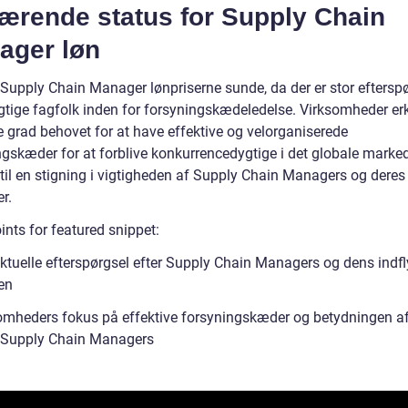
ærende status for Supply Chain
ager løn
r Supply Chain Manager lønpriserne sunde, da der er stor eftersp
ygtige fagfolk inden for forsyningskædeledelse. Virksomheder er
e grad behovet for at have effektive og velorganiserede
ngskæder for at forblive konkurrencedygtige i det globale marked
 til en stigning i vigtigheden af Supply Chain Managers og deres
r.
ints for featured snippet:
ktuelle efterspørgsel efter Supply Chain Managers og dens indfl
en
omheders fokus på effektive forsyningskæder og betydningen a
 Supply Chain Managers