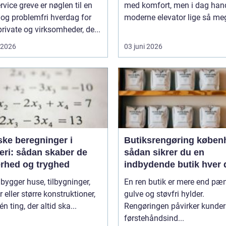
rvice greve er nøglen til en
med komfort, men i dag hand
 og problemfri hverdag for
moderne elevator lige så meg
rivate og virksomheder, de...
i 2026
03 juni 2026
ske beregninger i
Butiksrengøring køben
eri: sådan skaber de
sådan sikrer du en
erhed og tryghed
indbydende butik hver 
 bygger huse, tilbygninger,
En ren butik er mere end pæ
r eller større konstruktioner,
gulve og støvfri hylder.
én ting, der altid ska...
Rengøringen påvirker kunde
førstehåndsind...