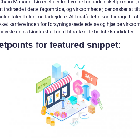
Chain Manager løn er et centralt emne for både enkeltpersoner, 
at indtræde i dette fagområde, og virksomheder, der ønsker at ti
olde talentfulde medarbejdere. At forstå dette kan bidrage til at
ykket karriere inden for forsyningskædeledelse og hjælpe virkso
dvikle deres lønstruktur for at tiltrække de bedste kandidater.
etpoints for featured snippet: