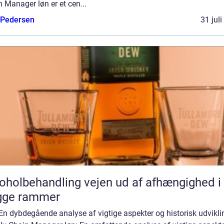
 Manager løn er et cen...
 Pedersen
31 jul
behandling vejen ud af afhængighed i
gge rammer
En dybdegående analyse af vigtige aspekter og historisk udvikli