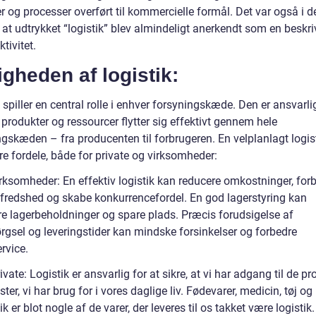
r og processer overført til kommercielle formål. Det var også i 
 at udtrykket “logistik” blev almindeligt anerkendt som en beskri
tivitet.
igheden af logistik:
 spiller en central rolle i enhver forsyningskæde. Den er ansvarlig
t produkter og ressourcer flytter sig effektivt gennem hele
ngskæden – fra producenten til forbrugeren. En velplanlagt logis
re fordele, både for private og virksomheder:
irksomheder: En effektiv logistik kan reducere omkostninger, for
lfredshed og skabe konkurrencefordel. En god lagerstyring kan
e lagerbeholdninger og spare plads. Præcis forudsigelse af
ørgsel og leveringstider kan mindske forsinkelser og forbedre
rvice.
ivate: Logistik er ansvarlig for at sikre, at vi har adgang til de p
ster, vi har brug for i vores daglige liv. Fødevarer, medicin, tøj og
ik er blot nogle af de varer, der leveres til os takket være logistik