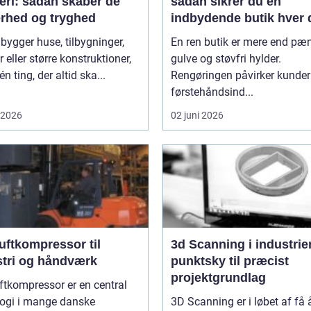
eri: sådan skaber de
sådan sikrer du en
erhed og tryghed
indbydende butik hver 
 bygger huse, tilbygninger,
En ren butik er mere end pæ
r eller større konstruktioner,
gulve og støvfri hylder.
én ting, der altid ska...
Rengøringen påvirker kunde
førstehåndsind...
i 2026
02 juni 2026
uftkompressor til
3d Scanning i industrien
stri og håndværk
punktsky til præcist
projektgrundlag
ftkompressor er en central
logi i mange danske
3D Scanning er i løbet af få 