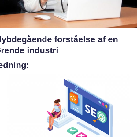
dybdegående forståelse af en
rende industri
edning: