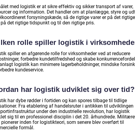
let med logistik er at sikre effektiv og sikker transport af varer,
ourcer og information. Det handler om at planlægge, styre og ud
lkoordineret forsyningskæde, så de rigtige varer er på det rigtige
 på det rigtige tidspunkt og til den rigtige pris.
lken rolle spiller logistik i virksomhed
tik spiller en afgørende rolle for virksomheder ved at reducere
stninger, forbedre kundetilfredshed og skabe konkurrencefordel
lanlagt logistik kan minimere lagerbeholdninger, mindske forsink
orbedre kundeservice.
rdan har logistik udviklet sig over tid?
tik har dybe rødder i fortiden og kan spores tilbage til tidlige
isationer. Fra etablering af handelsruter i antikken til udviklingen
portinfrastruktur under den industrielle revolution, har logistik
let sig til en professionel disciplin i det 20. århundrede. Militære
pionerer inden for logistikteori, som senere blev overført til
ercielle formål.