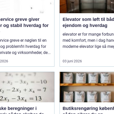
ervice greve giver
Elevator som løft til bå
r og stabil hverdag for
ejendom og hverdag
e
elevator er for mange forbun
rvice greve er nøglen til en
med komfort, men i dag hand
 og problemfri hverdag for
moderne elevator lige så meg
rivate og virksomheder, de...
i 2026
03 juni 2026
ske beregninger i
Butiksrengøring køben