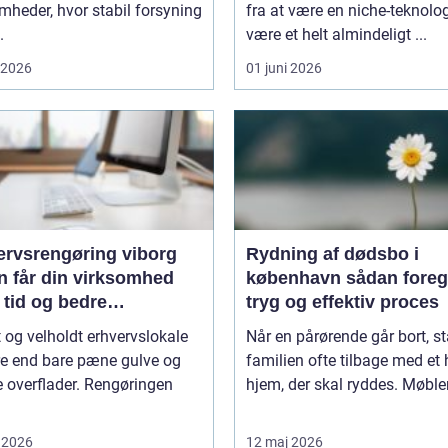
mheder, hvor stabil forsyning
fra at være en niche-teknologi
.
være et helt almindeligt ...
i 2026
01 juni 2026
ervsrengøring viborg
Rydning af dødsbo i
n får din virksomhed
københavn sådan foregår en
 tid og bedre
tryg og effektiv proces
jdsmiljø
t og velholdt erhvervslokale
Når en pårørende går bort, st
re end bare pæne gulve og
familien ofte tilbage med et 
 overflader. Rengøringen
hjem, der skal ryddes. Møbler,
 2026
12 maj 2026