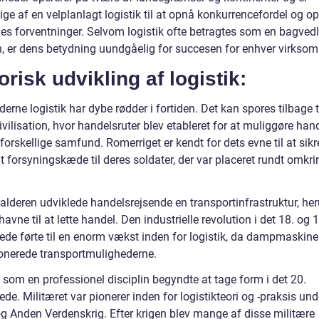
e af en velplanlagt logistik til at opnå konkurrencefordel og op
es forventninger. Selvom logistik ofte betragtes som en bagved
n, er dens betydning uundgåelig for succesen for enhver virkso
orisk udvikling af logistik:
rne logistik har dybe rødder i fortiden. Det kan spores tilbage t
civilisation, hvor handelsruter blev etableret for at muliggøre han
orskellige samfund. Romerriget er kendt for dets evne til at sikr
 forsyningskæde til deres soldater, der var placeret rundt omkrin
lalderen udviklede handelsrejsende en transportinfrastruktur, he
havne til at lette handel. Den industrielle revolution i det 18. og 1
ede førte til en enorm vækst inden for logistik, da dampmaskin
ionerede transportmulighederne.
 som en professionel disciplin begyndte at tage form i det 20.
de. Militæret var pionerer inden for logistikteori og -praksis und
og Anden Verdenskrig. Efter krigen blev mange af disse militære