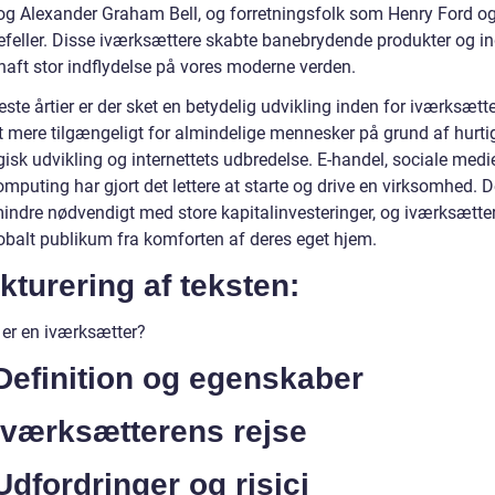
og Alexander Graham Bell, og forretningsfolk som Henry Ford o
efeller. Disse iværksættere skabte banebrydende produkter og ind
haft stor indflydelse på vores moderne verden.
este årtier er der sket en betydelig udvikling inden for iværksætte
et mere tilgængeligt for almindelige mennesker på grund af hurti
isk udvikling og internettets udbredelse. E-handel, sociale medi
mputing har gjort det lettere at starte og drive en virksomhed. D
mindre nødvendigt med store kapitalinvesteringer, og iværksætte
lobalt publikum fra komforten af deres eget hjem.
kturering af teksten:
 er en iværksætter?
Definition og egenskaber
Iværksætterens rejse
Udfordringer og risici