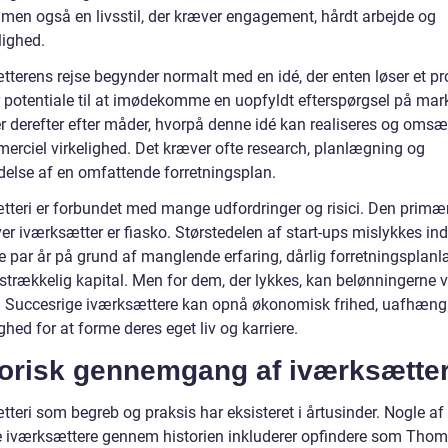
, men også en livsstil, der kræver engagement, hårdt arbejde og
llighed.
tterens rejse begynder normalt med en idé, der enten løser et p
ar potentiale til at imødekomme en uopfyldt efterspørgsel på mar
r derefter efter måder, hvorpå denne idé kan realiseres og omsæt
erciel virkelighed. Det kræver ofte research, planlægning og
delse af en omfattende forretningsplan.
tteri er forbundet med mange udfordringer og risici. Den primær
er iværksætter er fiasko. Størstedelen af start-ups mislykkes ind
te par år på grund af manglende erfaring, dårlig forretningsplan
ilstrækkelig kapital. Men for dem, der lykkes, kan belønningerne 
 Succesrige iværksættere kan opnå økonomisk frihed, uafhæng
hed for at forme deres eget liv og karriere.
torisk gennemgang af iværksætter
teri som begreb og praksis har eksisteret i årtusinder. Nogle af
e iværksættere gennem historien inkluderer opfindere som Tho