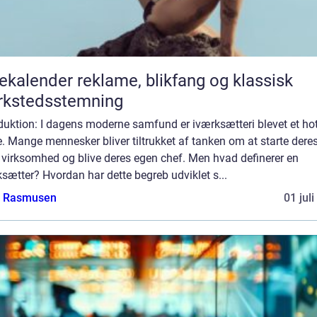
er reklame, blikfang og klassisk
rkstedsstemning
duktion: I dagens moderne samfund er iværksætteri blevet et ho
 Mange mennesker bliver tiltrukket af tanken om at starte dere
 virksomhed og blive deres egen chef. Men hvad definerer en
sætter? Hvordan har dette begreb udviklet s...
a Rasmusen
01 jul