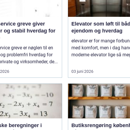
ervice greve giver
Elevator som løft til bå
r og stabil hverdag for
ejendom og hverdag
e
elevator er for mange forbun
rvice greve er nøglen til en
med komfort, men i dag hand
 og problemfri hverdag for
moderne elevator lige så meg
rivate og virksomheder, de...
i 2026
03 juni 2026
ske beregninger i
Butiksrengøring køben