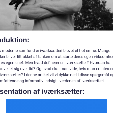
oduktion:
s moderne samfund er iværksætteri blevet et hot emne. Mange
er bliver tiltrukket af tanken om at starte deres egen virksomhe
eres egen chef. Men hvad definerer en iværksætter? Hvordan har 
dviklet sig over tid? Og hvad skal man vide, hvis man er interess
 iværksætter? I denne artikel vil vi dykke ned i disse spørgsmål o
omfattende og informativ indsigt i verdenen af iværksætteri.
entation af iværksætter: