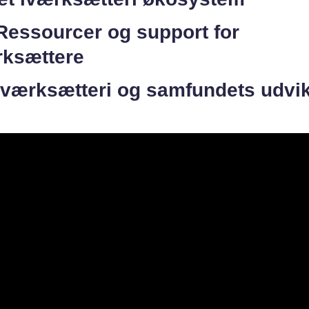
Ressourcer og support for
rksættere
Iværksætteri og samfundets udvik