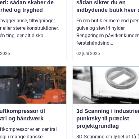
eri: sådan skaber de
sådan sikrer du en
erhed og tryghed
indbydende butik hver 
 bygger huse, tilbygninger,
En ren butik er mere end pæ
r eller større konstruktioner,
gulve og støvfri hylder.
én ting, der altid ska...
Rengøringen påvirker kunde
førstehåndsind...
i 2026
02 juni 2026
uftkompressor til
3d Scanning i industrien
stri og håndværk
punktsky til præcist
projektgrundlag
ftkompressor er en central
logi i mange danske
3D Scanning er i løbet af få 