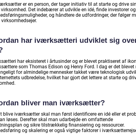
ærksætter er en person, der tager initiativ til at starte og drive si
virksomhed. Det indebærer at udvikle en idé, finde investorer og
edsføringsmuligheder, og håndtere de udfordringer, der følger m
 virksomhedsejer.
rdan har iværksætteri udviklet sig ove
?
sætteri har eksisteret i årtusinder og er blevet praktiseret af iko
ksættere som Thomas Edison og Henry Ford. I dag er det blevet
ængeligt for almindelige mennesker takket være teknologisk udvi
ternettets udbredelse, hvilket har gjort det lettere at starte og dri
somhed.
ordan bliver man iværksætter?
t blive iværksætter skal man først identificere en idé eller et pro
kan løses. Derefter skal man udarbejde en omfattende
tningsplan og sikre tilstrækkelig finansiering og ressourcer.
dsføring og skalering er også vigtige faktorer i iværksætterrejs