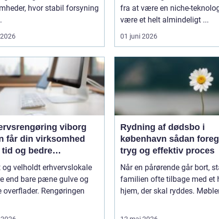
mheder, hvor stabil forsyning
fra at være en niche-teknologi
.
være et helt almindeligt ...
i 2026
01 juni 2026
ervsrengøring viborg
Rydning af dødsbo i
n får din virksomhed
københavn sådan foregår en
 tid og bedre
tryg og effektiv proces
jdsmiljø
t og velholdt erhvervslokale
Når en pårørende går bort, st
re end bare pæne gulve og
familien ofte tilbage med et 
 overflader. Rengøringen
hjem, der skal ryddes. Møbler,
 2026
12 maj 2026