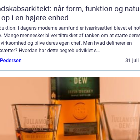
dskabsarkitekt: når form, funktion og natu
 op i en højere enhed
duktion: I dagens moderne samfund er iværksætteri blevet et ho
 Mange mennesker bliver tiltrukket af tanken om at starte dere
 virksomhed og blive deres egen chef. Men hvad definerer en
sætter? Hvordan har dette begreb udviklet s...
 Pedersen
31 jul