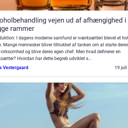
behandling vejen ud af afhængighed i
gge rammer
duktion: I dagens moderne samfund er iværksætteri blevet et ho
 Mange mennesker bliver tiltrukket af tanken om at starte dere
 virksomhed og blive deres egen chef. Men hvad definerer en
sætter? Hvordan har dette begreb udviklet s...
a Vestergaard
19 jul