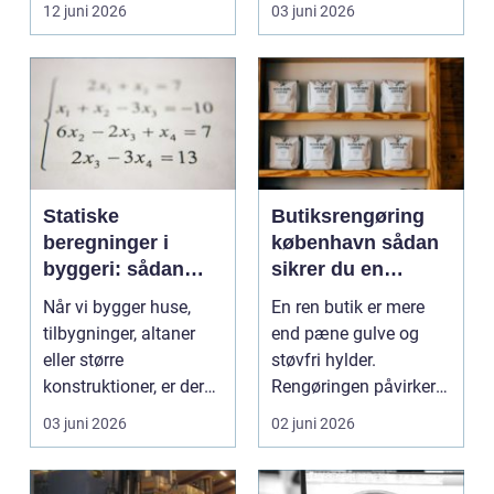
virksomheder, de...
elevator lige så meg...
12 juni 2026
03 juni 2026
Statiske
Butiksrengøring
beregninger i
københavn sådan
byggeri: sådan
sikrer du en
skaber de
indbydende butik
Når vi bygger huse,
En ren butik er mere
sikkerhed og
hver dag
tilbygninger, altaner
end pæne gulve og
tryghed
eller større
støvfri hylder.
konstruktioner, er der
Rengøringen påvirker
én ting, der altid ska...
kundernes
03 juni 2026
02 juni 2026
førstehåndsind...