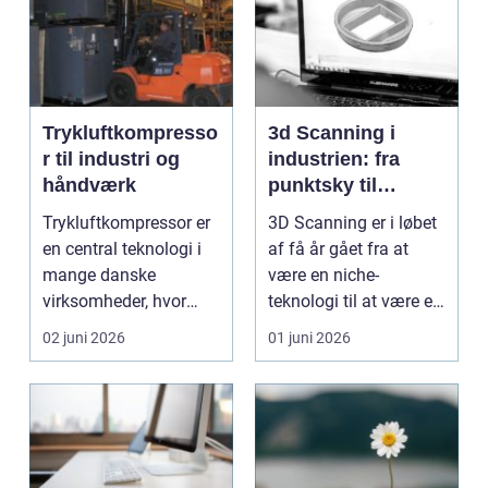
Trykluftkompresso
3d Scanning i
r til industri og
industrien: fra
håndværk
punktsky til
præcist
Trykluftkompressor er
3D Scanning er i løbet
projektgrundlag
en central teknologi i
af få år gået fra at
mange danske
være en niche-
virksomheder, hvor
teknologi til at være et
stabil forsyning af try...
helt almindeligt ...
02 juni 2026
01 juni 2026