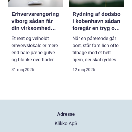
Erhvervsrengøring
Rydning af dødsbo
viborg sådan får
i københavn sådan
din virksomhed
foregår en tryg og
mere tid og bedre
effektiv proces
Et rent og velholdt
Når en pårørende går
arbejdsmiljø
erhvervslokale er mere
bort, står familien ofte
end bare pæne gulve
tilbage med et helt
og blanke overflader.
hjem, der skal ryddes.
Rengøringen påv...
Møbler, per...
31 maj 2026
12 maj 2026
Adresse