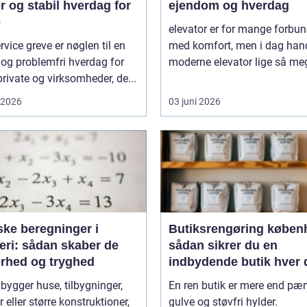
r og stabil hverdag for
ejendom og hverdag
e
elevator er for mange forbun
rvice greve er nøglen til en
med komfort, men i dag hand
 og problemfri hverdag for
moderne elevator lige så meg
rivate og virksomheder, de...
i 2026
03 juni 2026
ske beregninger i
Butiksrengøring køben
eri: sådan skaber de
sådan sikrer du en
erhed og tryghed
indbydende butik hver 
 bygger huse, tilbygninger,
En ren butik er mere end pæ
r eller større konstruktioner,
gulve og støvfri hylder.