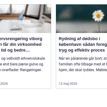
ervsrengøring viborg
Rydning af dødsbo i
n får din virksomhed
københavn sådan foregår en
 tid og bedre
tryg og effektiv proces
jdsmiljø
t og velholdt erhvervslokale
Når en pårørende går bort, st
re end bare pæne gulve og
familien ofte tilbage med et 
 overflader. Rengøringen
hjem, der skal ryddes. Møbler,
 2026
12 maj 2026