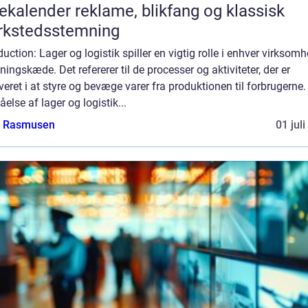
er reklame, blikfang og klassisk
rkstedsstemning
duction: Lager og logistik spiller en vigtig rolle i enhver virksom
ningskæde. Det refererer til de processer og aktiviteter, der er
veret i at styre og bevæge varer fra produktionen til forbrugerne.
åelse af lager og logistik...
a Rasmusen
01 jul