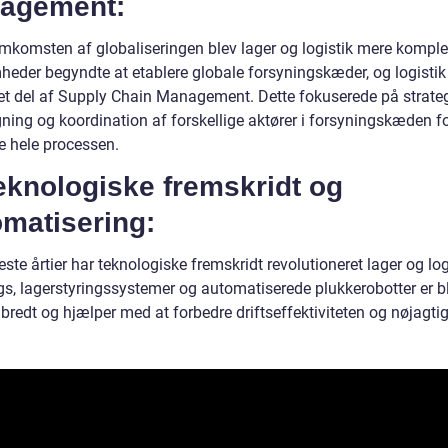
agement:
mkomsten af globaliseringen blev lager og logistik mere komple
heder begyndte at etablere globale forsyningskæder, og logistik
ret del af Supply Chain Management. Dette fokuserede på strate
ning og koordination af forskellige aktører i forsyningskæden fo
e hele processen.
eknologiske fremskridt og
omatisering:
este årtier har teknologiske fremskridt revolutioneret lager og log
gs, lagerstyringssystemer og automatiserede plukkerobotter er b
bredt og hjælper med at forbedre driftseffektiviteten og nøjagti