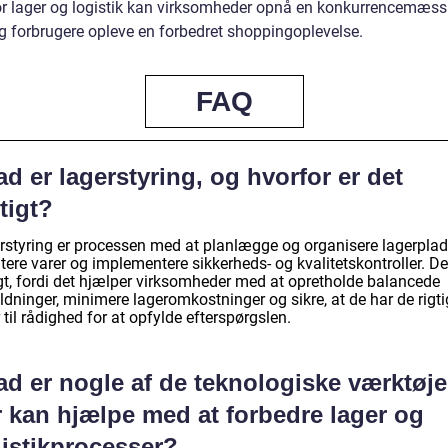
or lager og logistik kan virksomheder opnå en konkurrencemæss
og forbrugere opleve en forbedret shoppingoplevelse.
FAQ
d er lagerstyring, og hvorfor er det
tigt?
rstyring er processen med at planlægge og organisere lagerplad
ere varer og implementere sikkerheds- og kvalitetskontroller. De
igt, fordi det hjælper virksomheder med at opretholde balancede
dninger, minimere lageromkostninger og sikre, at de har de rigti
 til rådighed for at opfylde efterspørgslen.
d er nogle af de teknologiske værktøje
r kan hjælpe med at forbedre lager og
gistikprocesser?