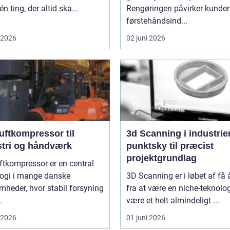
én ting, der altid ska...
Rengøringen påvirker kunde
førstehåndsind...
i 2026
02 juni 2026
uftkompressor til
3d Scanning i industrien
stri og håndværk
punktsky til præcist
projektgrundlag
ftkompressor er en central
logi i mange danske
3D Scanning er i løbet af få 
mheder, hvor stabil forsyning
fra at være en niche-teknologi
.
være et helt almindeligt ...
i 2026
01 juni 2026