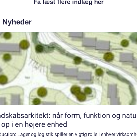
Få læst flere indlæg her
e Nyheder
dskabsarkitekt: når form, funktion og natu
 op i en højere enhed
duction: Lager og logistik spiller en vigtig rolle i enhver virksom