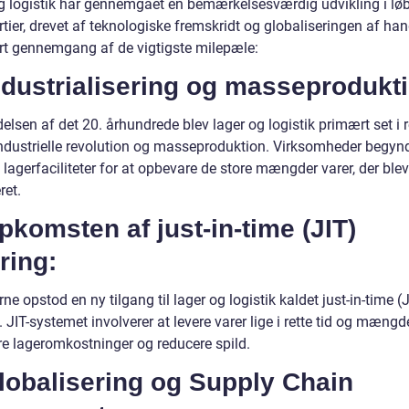
g logistik har gennemgået en bemærkelsesværdig udvikling i løb
rtier, drevet af teknologiske fremskridt og globaliseringen af han
ort gennemgang af de vigtigste milepæle:
ndustrialisering og masseprodukt
elsen af det 20. århundrede blev lager og logistik primært set i r
 industrielle revolution og masseproduktion. Virksomheder begynd
 lagerfaciliteter for at opbevare de store mængder varer, der blev
ret.
pkomsten af just-in-time (JIT)
ring:
rne opstod en ny tilgang til lager og logistik kaldet just-in-time (
. JIT-systemet involverer at levere varer lige i rette tid og mængd
e lageromkostninger og reducere spild.
lobalisering og Supply Chain