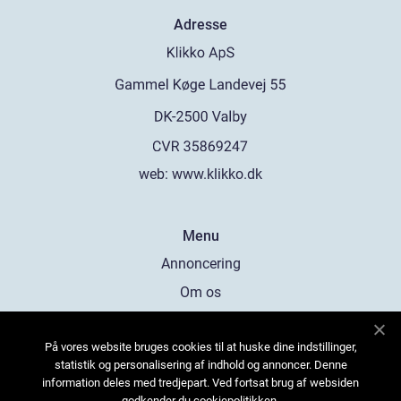
Adresse
web:
www.klikko.dk
Menu
Annoncering
Om os
Cookies
På vores website bruges cookies til at huske dine indstillinger,
Kontakt os
statistik og personalisering af indhold og annoncer. Denne
Sitemap
information deles med tredjepart. Ved fortsat brug af websiden
godkender du cookiepolitikken.