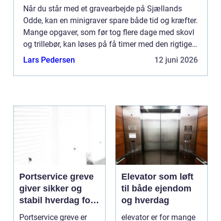
Når du står med et gravearbejde på Sjællands
Odde, kan en minigraver spare både tid og kræfter.
Mange opgaver, som før tog flere dage med skovl
og trillebør, kan løses på få timer med den rigtige
maskine. Derfor vælger flere og flere private
Lars Pedersen
12 juni 2026
husejere...
Portservice greve
Elevator som løft
giver sikker og
til både ejendom
stabil hverdag for
og hverdag
porte
Portservice greve er
elevator er for mange