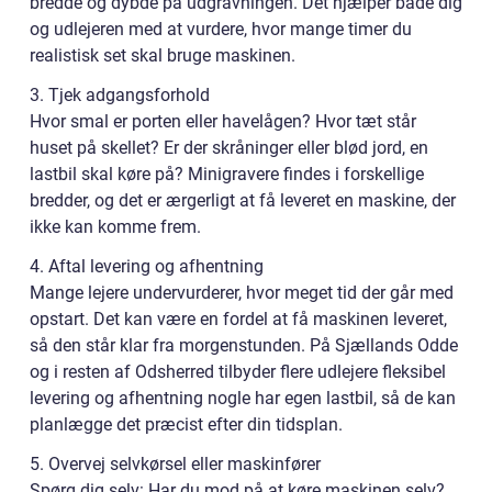
bredde og dybde på udgravningen. Det hjælper både dig
og udlejeren med at vurdere, hvor mange timer du
realistisk set skal bruge maskinen.
3. Tjek adgangsforhold
Hvor smal er porten eller havelågen? Hvor tæt står
huset på skellet? Er der skråninger eller blød jord, en
lastbil skal køre på? Minigravere findes i forskellige
bredder, og det er ærgerligt at få leveret en maskine, der
ikke kan komme frem.
4. Aftal levering og afhentning
Mange lejere undervurderer, hvor meget tid der går med
opstart. Det kan være en fordel at få maskinen leveret,
så den står klar fra morgenstunden. På Sjællands Odde
og i resten af Odsherred tilbyder flere udlejere fleksibel
levering og afhentning nogle har egen lastbil, så de kan
planlægge det præcist efter din tidsplan.
5. Overvej selvkørsel eller maskinfører
Spørg dig selv: Har du mod på at køre maskinen selv?