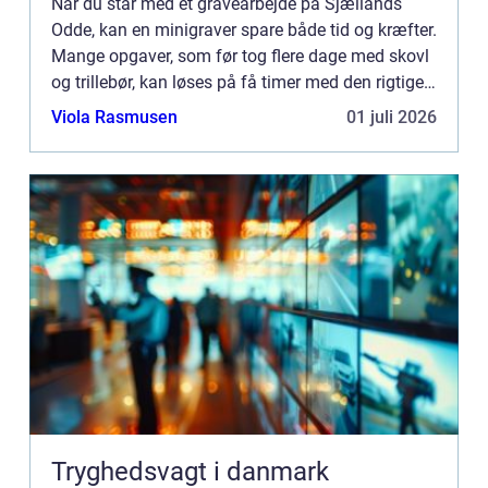
Når du står med et gravearbejde på Sjællands
Odde, kan en minigraver spare både tid og kræfter.
Mange opgaver, som før tog flere dage med skovl
og trillebør, kan løses på få timer med den rigtige
maskine. Derfor vælger flere og flere private
Viola Rasmusen
01 juli 2026
husejere...
Tryghedsvagt i danmark