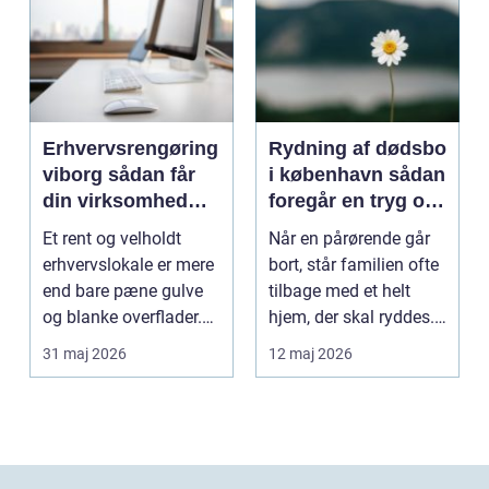
Erhvervsrengøring
Rydning af dødsbo
viborg sådan får
i københavn sådan
din virksomhed
foregår en tryg og
mere tid og bedre
effektiv proces
Et rent og velholdt
Når en pårørende går
arbejdsmiljø
erhvervslokale er mere
bort, står familien ofte
end bare pæne gulve
tilbage med et helt
og blanke overflader.
hjem, der skal ryddes.
Rengøringen påv...
Møbler, per...
31 maj 2026
12 maj 2026