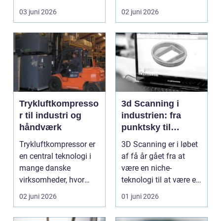
én ting, der altid ska...
kundernes
03 juni 2026
02 juni 2026
førstehåndsind...
Trykluftkompresso
3d Scanning i
r til industri og
industrien: fra
håndværk
punktsky til
præcist
Trykluftkompressor er
3D Scanning er i løbet
projektgrundlag
en central teknologi i
af få år gået fra at
mange danske
være en niche-
virksomheder, hvor
teknologi til at være et
stabil forsyning af try...
helt almindeligt ...
02 juni 2026
01 juni 2026