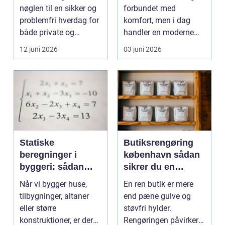
nøglen til en sikker og
forbundet med
problemfri hverdag for
komfort, men i dag
både private og
handler en moderne
virksomheder, de...
elevator lige så meg...
12 juni 2026
03 juni 2026
Statiske
Butiksrengøring
beregninger i
københavn sådan
byggeri: sådan
sikrer du en
skaber de
indbydende butik
Når vi bygger huse,
En ren butik er mere
sikkerhed og
hver dag
tilbygninger, altaner
end pæne gulve og
tryghed
eller større
støvfri hylder.
konstruktioner, er der
Rengøringen påvirker