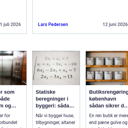
1 juli 2026
Lars Pedersen
12 juni 2026
or som
Statiske
Butiksrengørin
 både
beregninger i
københavn
m og
byggeri: sådan
sådan sikrer du
g
skaber de
en indbydende
er for
Når vi bygger huse,
En ren butik er mer
sikkerhed og
butik hver dag
orbundet
tilbygninger, altaner
end pæne gulve og
tryghed