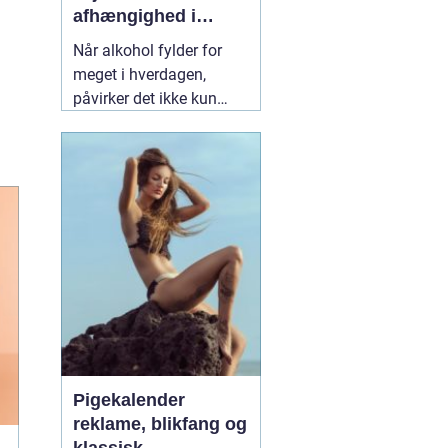
afhængighed i
trygge rammer
Når alkohol fylder for
meget i hverdagen,
påvirker det ikke kun
helbredet, men også
relationer, arbejde og
livskvalitet. Mange
forsøger at skære ned på
egen hånd, men ender
igen og igen det samme
sted. Her kan
professionel
19 juli 2026
Pigekalender
reklame, blikfang og