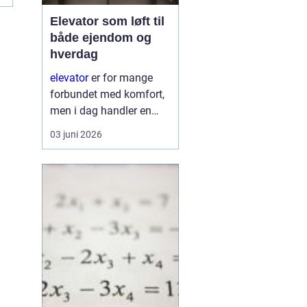
Elevator som løft til
både ejendom og
hverdag
elevator
er for mange
forbundet med komfort,
men i dag handler en
moderne elevator lige så
03 juni 2026
meget om
tilgængelighed, tryghed
og ejendommens
langsigtede værdi. En
veldesignet og
gennemtæ...