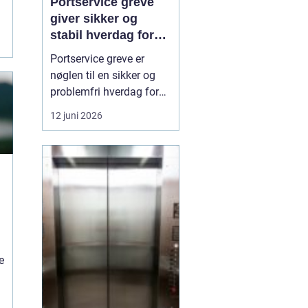
Portservice greve
giver sikker og
stabil hverdag for
porte
Portservice greve er
nøglen til en sikker og
problemfri hverdag for
både private og
12 juni 2026
virksomheder, der
anvender garageporte,
industriporte eller
specialporte i den
daglige drift. Når en port
ikke fungerer, som den
skal, kan det skabe både
sikkerhedsri...
e