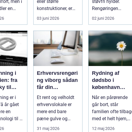
ort, men i
eller større
støvfri hylder.
ler en
konstruktioner, er
Rengøringen
elevator
der én ting, der altid
påvirker kundernes
026
03 juni 2026
02 juni 2026
eg...
ska...
førstehåndsind...
nning i
Erhvervsrengøri
Rydning af
ien: fra
ng viborg sådan
dødsbo i
y til
får din
københavn
t
virksomhed
sådan foregår
ing er i
Et rent og velholdt
Når en pårørende
tgrundlag
mere tid og
en tryg og
få år gået
erhvervslokale er
går bort, står
bedre
effektiv proces
ære en
mere end bare
familien ofte tilbag
arbejdsmiljø
nologi til at
pæne gulve og
med et helt hjem,
elt
blanke overflader.
der skal ryddes.
026
31 maj 2026
12 maj 2026