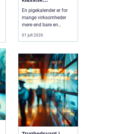
klassisk
værkstedsstemning
En pigekalender er for
mange virksomheder
mere end bare en
kalender. Den hænger
01 juli 2026
synligt fremme, skaber
stemning og bliver brugt
hver eneste dag året
rundt. Samtidig fungerer
den som reklame, der
næsten ikke kan undgås
at blive set.
Kombinationen af f...
Tryghedsvagt i