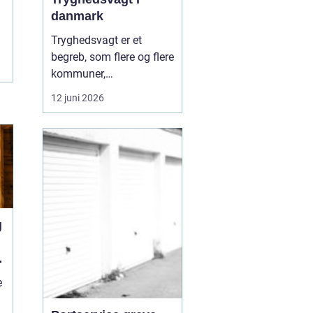
danmark
Tryghedsvagt er et
begreb, som flere og flere
kommuner,
boligforeninger og
12 juni 2026
private aktører arbejder
med, når de vil skabe
mere ro i hverdagen.
Tryghedsvagten
bevægger sig i det
offentlige rum med
fokus på mennesker,
g
relationer og miljø, frem
for kun ...
e