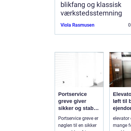
blikfang og klassisk
værkstedsstemning
Viola Rasmusen
0
Portservice
Elevat
greve giver
løft til
sikker og stabil
ejendo
hverdag for
hverda
Portservice greve er
elevator 
porte
nøglen til en sikker
mange f