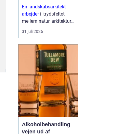
højere enhed
En landskabsarkitekt
arbejder
i krydsfeltet
mellem natur, arkitektur
og menneskers hverdag.
31 juli 2026
Opgaven er at skabe
uderum, som både er
smukke, funktionelle og
langtidsholdbare. Det
han...
Alkoholbehandling
vejen ud af