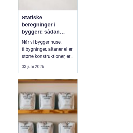
Statiske
beregninger i
byggeri: sådan
skaber de sikkerhed
Når vi bygger huse,
og tryghed
tilbygninger, altaner eller
større konstruktioner, er
der én ting, der altid skal
03 juni 2026
være på plads:
Sikkerheden. Her
spiller
statiske beregninger en
central rolle. De v...