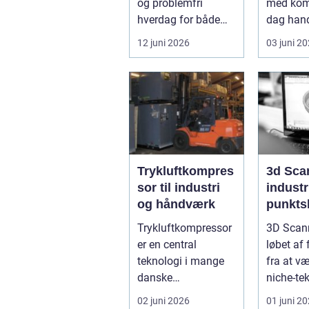
og problemfri
med komf
hverdag for både
dag hand
private og
moderne 
12 juni 2026
03 juni 2
virksomheder, de...
lige så m
Trykluftkompres
3d Sca
sor til industri
industr
og håndværk
punktsk
præcis
Trykluftkompressor
3D Scann
projek
er en central
løbet af 
teknologi i mange
fra at v
danske
niche-tek
virksomheder, hvor
være et h
02 juni 2026
01 juni 2