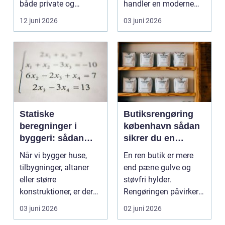
både private og
handler en moderne
virksomheder, de...
elevator lige så meg...
12 juni 2026
03 juni 2026
Statiske
Butiksrengøring
beregninger i
københavn sådan
byggeri: sådan
sikrer du en
skaber de
indbydende butik
Når vi bygger huse,
En ren butik er mere
sikkerhed og
hver dag
tilbygninger, altaner
end pæne gulve og
tryghed
eller større
støvfri hylder.
konstruktioner, er der
Rengøringen påvirker
én ting, der altid ska...
kundernes
03 juni 2026
02 juni 2026
førstehåndsind...