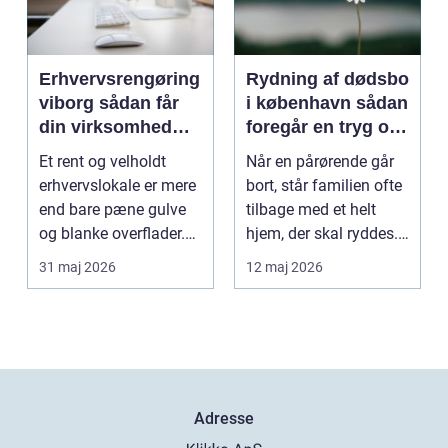
Erhvervsrengøring
Rydning af dødsbo
viborg sådan får
i københavn sådan
din virksomhed
foregår en tryg og
mere tid og bedre
effektiv proces
Et rent og velholdt
Når en pårørende går
arbejdsmiljø
erhvervslokale er mere
bort, står familien ofte
end bare pæne gulve
tilbage med et helt
og blanke overflader.
hjem, der skal ryddes.
Rengøringen påv...
Møbler, per...
31 maj 2026
12 maj 2026
Adresse