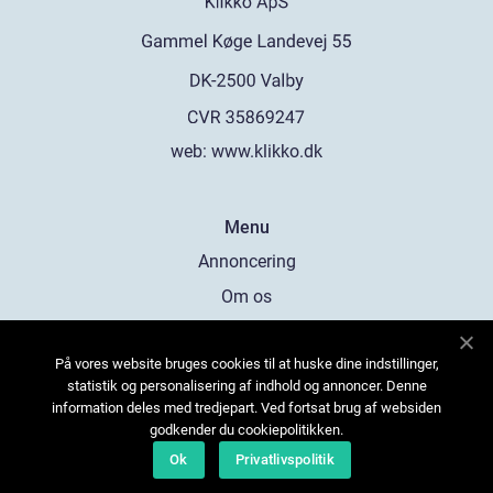
web:
www.klikko.dk
Menu
Annoncering
Om os
Cookies
På vores website bruges cookies til at huske dine indstillinger,
Kontakt os
statistik og personalisering af indhold og annoncer. Denne
Sitemap
information deles med tredjepart. Ved fortsat brug af websiden
godkender du cookiepolitikken.
Ok
Privatlivspolitik