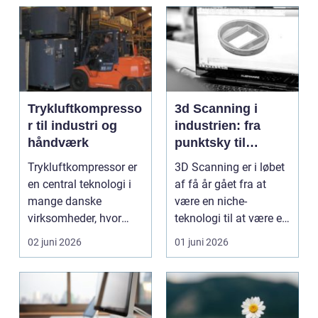
Trykluftkompresso
3d Scanning i
r til industri og
industrien: fra
håndværk
punktsky til
præcist
Trykluftkompressor er
3D Scanning er i løbet
projektgrundlag
en central teknologi i
af få år gået fra at
mange danske
være en niche-
virksomheder, hvor
teknologi til at være et
stabil forsyning af try...
helt almindeligt ...
02 juni 2026
01 juni 2026