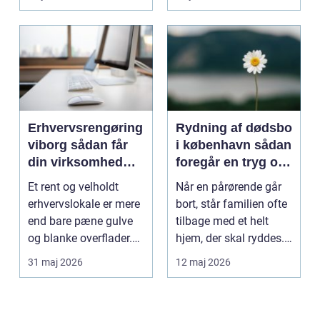
Erhvervsrengøring
Rydning af dødsbo
viborg sådan får
i københavn sådan
din virksomhed
foregår en tryg og
mere tid og bedre
effektiv proces
Et rent og velholdt
Når en pårørende går
arbejdsmiljø
erhvervslokale er mere
bort, står familien ofte
end bare pæne gulve
tilbage med et helt
og blanke overflader.
hjem, der skal ryddes.
Rengøringen påv...
Møbler, per...
31 maj 2026
12 maj 2026