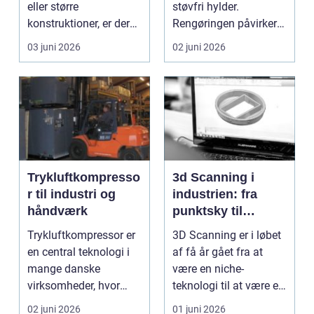
eller større
støvfri hylder.
konstruktioner, er der
Rengøringen påvirker
én ting, der altid ska...
kundernes
03 juni 2026
02 juni 2026
førstehåndsind...
Trykluftkompresso
3d Scanning i
r til industri og
industrien: fra
håndværk
punktsky til
præcist
Trykluftkompressor er
3D Scanning er i løbet
projektgrundlag
en central teknologi i
af få år gået fra at
mange danske
være en niche-
virksomheder, hvor
teknologi til at være et
stabil forsyning af try...
helt almindeligt ...
02 juni 2026
01 juni 2026