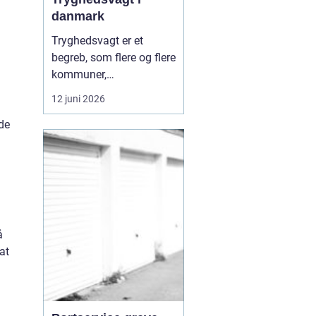
danmark
Tryghedsvagt er et
begreb, som flere og flere
kommuner,
boligforeninger og
12 juni 2026
private aktører arbejder
de
med, når de vil skabe
mere ro i hverdagen.
Tryghedsvagten
bevægger sig i det
offentlige rum med
fokus på mennesker,
relationer og miljø, frem
å
for kun ...
at