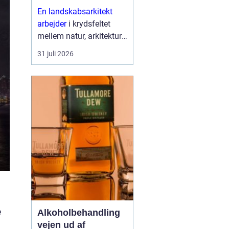
højere enhed
En landskabsarkitekt
arbejder
i krydsfeltet
mellem natur, arkitektur
og menneskers hverdag.
31 juli 2026
Opgaven er at skabe
uderum, som både er
smukke, funktionelle og
langtidsholdbare. Det
han...
e
Alkoholbehandling
vejen ud af