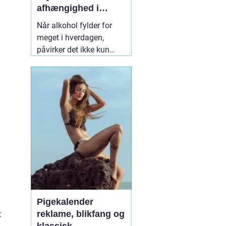
afhængighed i
trygge rammer
Når alkohol fylder for
meget i hverdagen,
påvirker det ikke kun
helbredet, men også
relationer, arbejde og
livskvalitet. Mange
forsøger at skære ned på
egen hånd, men ender
igen og igen det samme
sted. Her kan
professionel
19 juli 2026
Pigekalender
reklame, blikfang og
t