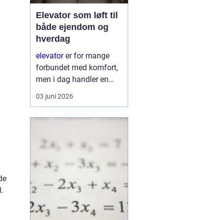
Elevator som løft til
både ejendom og
hverdag
elevator
er for mange
forbundet med komfort,
men i dag handler en
moderne elevator lige så
03 juni 2026
meget om
tilgængelighed, tryghed
og ejendommens
langsigtede værdi. En
veldesignet og
gennemtæ...
de
.