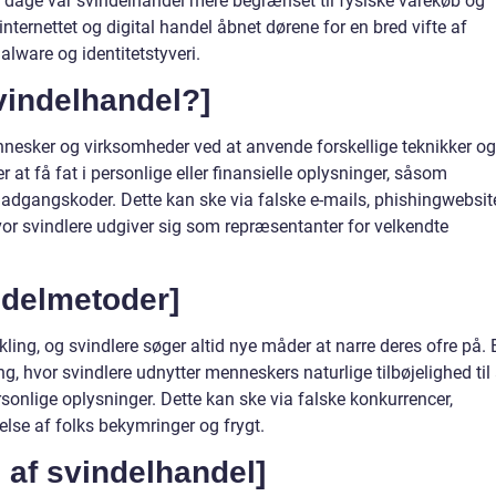
e dage var svindelhandel mere begrænset til fysiske varekøb og
 internettet og digital handel åbnet dørene for en bred vifte af
lware og identitetstyveri.
vindelhandel?]
nnesker og virksomheder ved at anvende forskellige teknikker og
r at få fat i personlige eller finansielle oplysninger, såsom
r adgangskoder. Dette kan ske via falske e-mails, phishingwebsit
or svindlere udgiver sig som repræsentanter for velkendte
ndelmetoder]
kling, og svindlere søger altid nye måder at narre deres ofre på. 
ng, hvor svindlere udnytter menneskers naturlige tilbøjelighed til 
rsonlige oplysninger. Dette kan ske via falske konkurrencer,
lse af folks bekymringer og frygt.
g af svindelhandel]