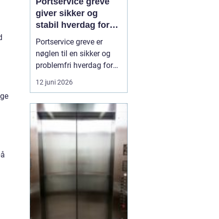
Portservice greve
giver sikker og
stabil hverdag for
porte
d
Portservice greve er
nøglen til en sikker og
problemfri hverdag for
både private og
12 juni 2026
virksomheder, der
ige
anvender garageporte,
industriporte eller
specialporte i den
daglige drift. Når en port
ikke fungerer, som den
på
skal, kan det skabe både
sikkerhedsri...