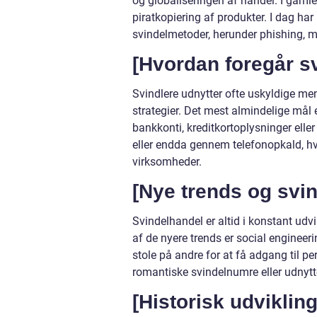
og globaliseringen af handel. I gaml
piratkopiering af produkter. I dag har
svindelmetoder, herunder phishing, ma
[Hvordan foregår s
Svindlere udnytter ofte uskyldige me
strategier. Det mest almindelige mål e
bankkonti, kreditkortoplysninger elle
eller endda gennem telefonopkald, hv
virksomheder.
[Nye trends og svi
Svindelhandel er altid i konstant udvi
af de nyere trends er social engineeri
stole på andre for at få adgang til pe
romantiske svindelnumre eller udnytte
[Historisk udviklin