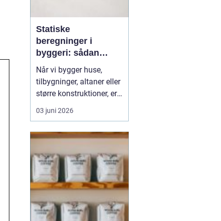
Statiske
beregninger i
byggeri: sådan
skaber de sikkerhed
Når vi bygger huse,
og tryghed
tilbygninger, altaner eller
større konstruktioner, er
der én ting, der altid skal
03 juni 2026
være på plads:
Sikkerheden. Her
spiller
statiske beregninger en
central rolle. De v...