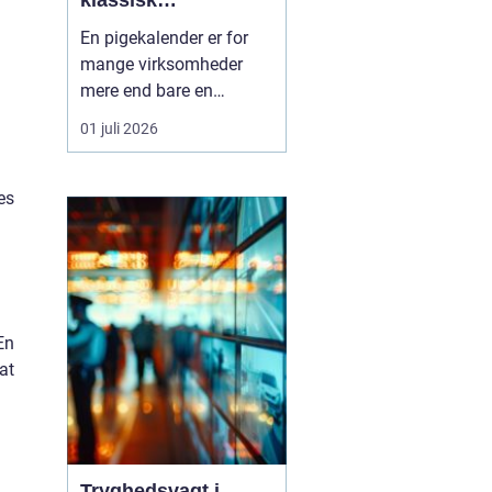
klassisk
værkstedsstemning
En pigekalender er for
mange virksomheder
mere end bare en
kalender. Den hænger
01 juli 2026
synligt fremme, skaber
stemning og bliver brugt
hver eneste dag året
es
rundt. Samtidig fungerer
den som reklame, der
næsten ikke kan undgås
at blive set.
Kombinationen af f...
En
at
Tryghedsvagt i