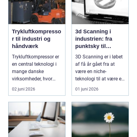
Trykluftkompresso
3d Scanning i
r til industri og
industrien: fra
håndværk
punktsky til
præcist
Trykluftkompressor er
3D Scanning er i løbet
projektgrundlag
en central teknologi i
af få år gået fra at
mange danske
være en niche-
virksomheder, hvor
teknologi til at være et
stabil forsyning af try...
helt almindeligt ...
02 juni 2026
01 juni 2026