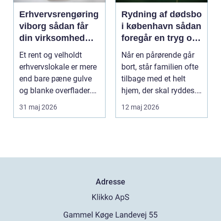
Erhvervsrengøring
Rydning af dødsbo
viborg sådan får
i københavn sådan
din virksomhed
foregår en tryg og
mere tid og bedre
effektiv proces
Et rent og velholdt
Når en pårørende går
arbejdsmiljø
erhvervslokale er mere
bort, står familien ofte
end bare pæne gulve
tilbage med et helt
og blanke overflader.
hjem, der skal ryddes.
Rengøringen påv...
Møbler, per...
31 maj 2026
12 maj 2026
Adresse