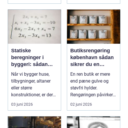
Statiske
Butiksrengøring
beregninger i
københavn sådan
byggeri: sådan
sikrer du en
skaber de
indbydende butik
Når vi bygger huse,
En ren butik er mere
sikkerhed og
hver dag
tilbygninger, altaner
end pæne gulve og
tryghed
eller større
støvfri hylder.
konstruktioner, er der
Rengøringen påvirker
én ting, der altid ska...
kundernes
03 juni 2026
02 juni 2026
førstehåndsind...