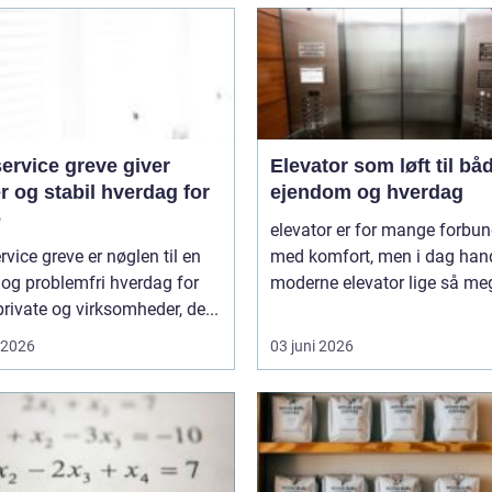
ervice greve giver
Elevator som løft til bå
r og stabil hverdag for
ejendom og hverdag
e
elevator er for mange forbun
rvice greve er nøglen til en
med komfort, men i dag hand
 og problemfri hverdag for
moderne elevator lige så meg
rivate og virksomheder, de...
i 2026
03 juni 2026