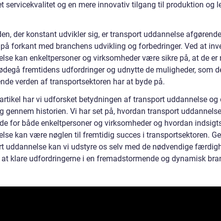
t servicekvalitet og en mere innovativ tilgang til produktion og l
.
den, der konstant udvikler sig, er transport uddannelse afgørende
 på forkant med branchens udvikling og forbedringer. Ved at inve
lse kan enkeltpersoner og virksomheder være sikre på, at de er 
imødegå fremtidens udfordringer og udnytte de muligheder, som d
de verden af transportsektoren har at byde på.
 artikel har vi udforsket betydningen af transport uddannelse og
ng gennem historien. Vi har set på, hvordan transport uddannelse
de for både enkeltpersoner og virksomheder og hvordan indsigt
lse kan være nøglen til fremtidig succes i transportsektoren. 
rt uddannelse kan vi udstyre os selv med de nødvendige færdig
il at klare udfordringerne i en fremadstormende og dynamisk bra