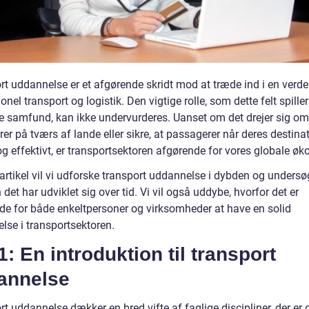
rt uddannelse er et afgørende skridt mod at træde ind i en verde
onel transport og logistik. Den vigtige rolle, som dette felt spiller
 samfund, kan ikke undervurderes. Uanset om det drejer sig om
arer på tværs af lande eller sikre, at passagerer når deres destina
og effektivt, er transportsektoren afgørende for vores globale ø
artikel vil vi udforske transport uddannelse i dybden og undersø
det har udviklet sig over tid. Vi vil også uddybe, hvorfor det er
de for både enkeltpersoner og virksomheder at have en solid
lse i transportsektoren.
1: En introduktion til transport
annelse
t uddannelse dækker en bred vifte af faglige discipliner, der er 