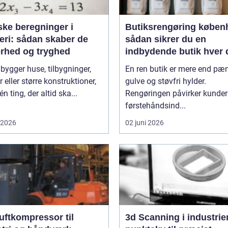
ske beregninger i
Butiksrengøring køben
eri: sådan skaber de
sådan sikrer du en
erhed og tryghed
indbydende butik hver 
 bygger huse, tilbygninger,
En ren butik er mere end pæ
r eller større konstruktioner,
gulve og støvfri hylder.
én ting, der altid ska...
Rengøringen påvirker kunde
førstehåndsind...
i 2026
02 juni 2026
uftkompressor til
3d Scanning i industrien