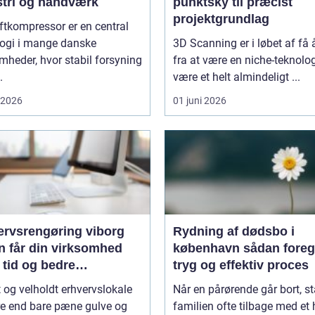
stri og håndværk
punktsky til præcist
projektgrundlag
ftkompressor er en central
logi i mange danske
3D Scanning er i løbet af få 
mheder, hvor stabil forsyning
fra at være en niche-teknologi
.
være et helt almindeligt ...
i 2026
01 juni 2026
ervsrengøring viborg
Rydning af dødsbo i
n får din virksomhed
københavn sådan foregår en
 tid og bedre
tryg og effektiv proces
jdsmiljø
t og velholdt erhvervslokale
Når en pårørende går bort, st
re end bare pæne gulve og
familien ofte tilbage med et 