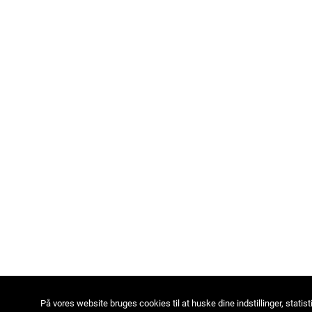
På vores website bruges cookies til at huske dine indstillinger, statist