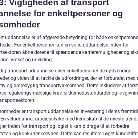
3: Vigtigheden af transport
annelse for enkeltpersoner og
ksomheder
rt uddannelse er af afgørende betydning for både enkeltpersone
heder. For enkeltpersoner kan en solid uddannelse inden for
rtsektoren åbne dørene til spændende karrieremuligheder og sik
ionel vækst og udvikling.
dig transport uddannelse giver enkeltpersoner de nødvendige
der og viden til at tackle de udfordringer, der er forbundet med 
ktiv og bæredygtig transportvirksomhed. Dette inkluderer at fors
se reguleringsmæssige krav, sikkerhedsstandarder og lovgivnin
ransportsektoren.
ksomheder er transport uddannelse en investering i deres fremtid
 En veluddannet arbejdsstyrke med kendskab til de nyeste trend
ier inden for transport og logistik kan bidrage til at forbedre
iteten og konkurrenceevnen. Dette kan resultere i øget kundetilf