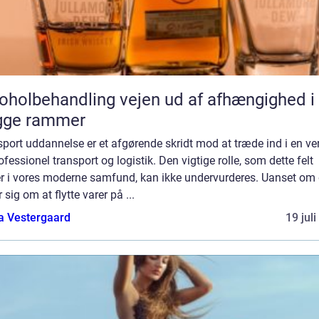
behandling vejen ud af afhængighed i
gge rammer
port uddannelse er et afgørende skridt mod at træde ind i en ve
ofessionel transport og logistik. Den vigtige rolle, som dette felt
ler i vores moderne samfund, kan ikke undervurderes. Uanset om 
r sig om at flytte varer på ...
a Vestergaard
19 jul