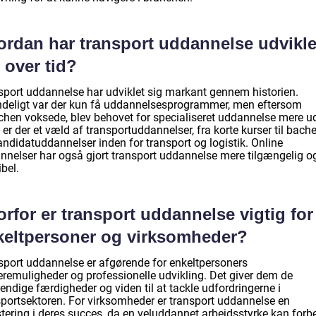
ordan har transport uddannelse udvikle
 over tid?
sport uddannelse har udviklet sig markant gennem historien.
ndeligt var der kun få uddannelsesprogrammer, men eftersom
chen voksede, blev behovet for specialiseret uddannelse mere ud
 er der et væld af transportuddannelser, fra korte kurser til bache
andidatuddannelser inden for transport og logistik. Online
nnelser har også gjort transport uddannelse mere tilgængelig o
ibel.
rfor er transport uddannelse vigtig for
keltpersoner og virksomheder?
sport uddannelse er afgørende for enkeltpersoners
ieremuligheder og professionelle udvikling. Det giver dem de
ndige færdigheder og viden til at tackle udfordringerne i
sportsektoren. For virksomheder er transport uddannelse en
stering i deres succes, da en veluddannet arbejdsstyrke kan forb