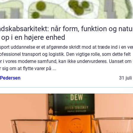
dskabsarkitekt: når form, funktion og natu
 op i en højere enhed
port uddannelse er et afgørende skridt mod at træde ind i en ve
ofessionel transport og logistik. Den vigtige rolle, som dette felt
ler i vores moderne samfund, kan ikke undervurderes. Uanset om 
r sig om at flytte varer på ...
 Pedersen
31 jul