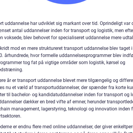
t uddannelse har udviklet sig markant over tid. Oprindeligt var 
ænset antal uddannelser inden for transport og logistik, men ef
n voksede, blev behovet for specialiseret uddannelse mere udtal
skridt mod en mere struktureret transport uddannelse blev taget 
20. århundrede, hvor formelle uddannelsesprogrammer blev indfø
rogrammer tog fat på vigtige områder som logistik, kørsel og
edstræning.
ere år er transport uddannelse blevet mere tilgængelig og differe
des nu et væld af transportuddannelser, der spænder fra korte ku
ater til bachelor- og kandidatuddannelser inden for transport og lo
ddannelser dækker en bred vifte af emner, herunder transportlede
chain management, lagerstyring, teknologi og innovation inden f
rtsektoren.
derne er endnu flere med online uddannelser, der giver enkeltpe