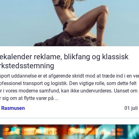
er reklame, blikfang og klassisk
rkstedsstemning
port uddannelse er et afgørende skridt mod at træde ind i en ve
ofessionel transport og logistik. Den vigtige rolle, som dette felt
ler i vores moderne samfund, kan ikke undervurderes. Uanset om 
r sig om at flytte varer på ...
a Rasmusen
01 jul