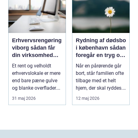
Erhvervsrengøring
Rydning af dødsbo
viborg sådan får
i københavn sådan
din virksomhed
foregår en tryg og
mere tid og bedre
effektiv proces
Et rent og velholdt
Når en pårørende går
arbejdsmiljø
erhvervslokale er mere
bort, står familien ofte
end bare pæne gulve
tilbage med et helt
og blanke overflader.
hjem, der skal ryddes.
Rengøringen påv...
Møbler, per...
31 maj 2026
12 maj 2026