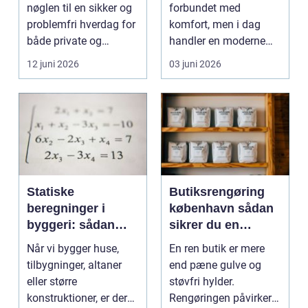
nøglen til en sikker og
forbundet med
problemfri hverdag for
komfort, men i dag
både private og
handler en moderne
virksomheder, de...
elevator lige så meg...
12 juni 2026
03 juni 2026
Statiske
Butiksrengøring
beregninger i
københavn sådan
byggeri: sådan
sikrer du en
skaber de
indbydende butik
Når vi bygger huse,
En ren butik er mere
sikkerhed og
hver dag
tilbygninger, altaner
end pæne gulve og
tryghed
eller større
støvfri hylder.
konstruktioner, er der
Rengøringen påvirker