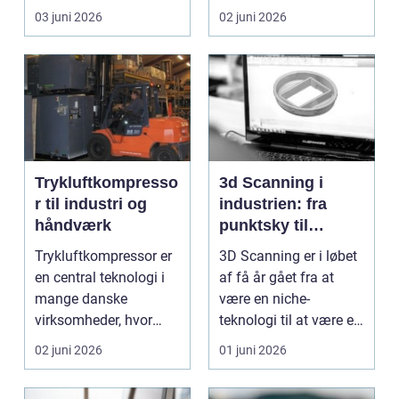
én ting, der altid ska...
kundernes
03 juni 2026
02 juni 2026
førstehåndsind...
Trykluftkompresso
3d Scanning i
r til industri og
industrien: fra
håndværk
punktsky til
præcist
Trykluftkompressor er
3D Scanning er i løbet
projektgrundlag
en central teknologi i
af få år gået fra at
mange danske
være en niche-
virksomheder, hvor
teknologi til at være et
stabil forsyning af try...
helt almindeligt ...
02 juni 2026
01 juni 2026