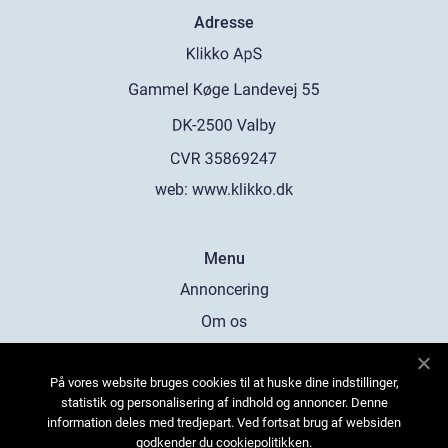
Adresse
web:
www.klikko.dk
Menu
Annoncering
Om os
Cookies
På vores website bruges cookies til at huske dine indstillinger,
Kontakt os
statistik og personalisering af indhold og annoncer. Denne
Sitemap
information deles med tredjepart. Ved fortsat brug af websiden
godkender du cookiepolitikken.