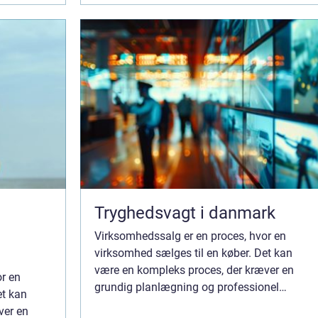
Tryghedsvagt i danmark
Virksomhedssalg er en proces, hvor en
virksomhed sælges til en køber. Det kan
være en kompleks proces, der kræver en
r en
grundig planlægning og professionel
et kan
rådgivning. Virksomhedssalg kan være en
ver en