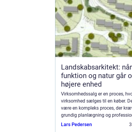
Landskabsarkitekt: når
funktion og natur går o
højere enhed
Virksomhedssalg er en proces, hvo
virksomhed sælges til en køber. D
være en kompleks proces, der kræ
grundig planlægning og professio
rådgivning. Virksomhedssalg kan
Lars Pedersen
3
attraktiv muli...