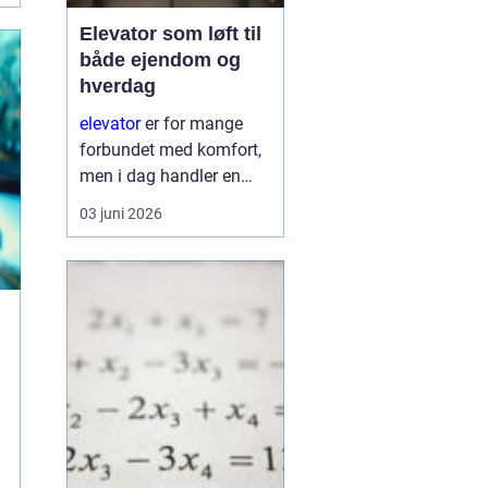
Elevator som løft til
både ejendom og
hverdag
elevator
er for mange
forbundet med komfort,
men i dag handler en
moderne elevator lige så
03 juni 2026
meget om
tilgængelighed, tryghed
og ejendommens
langsigtede værdi. En
veldesignet og
gennemtæ...