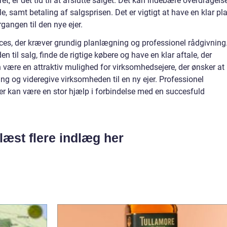
et, er det tid til at afslutte salget. Det kan indebære overdragels
, samt betaling af salgsprisen. Det er vigtigt at have en klar pl
gangen til den nye ejer.
es, der kræver grundig planlægning og professionel rådgivning
n til salg, finde de rigtige købere og have en klar aftale, der
an være en attraktiv mulighed for virksomhedsejere, der ønsker at
ing og videregive virksomheden til en ny ejer. Professionel
ver kan være en stor hjælp i forbindelse med en succesfuld
læst flere indlæg her