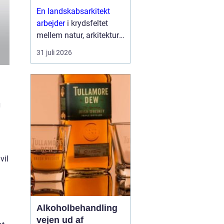
højere enhed
En landskabsarkitekt
arbejder
i krydsfeltet
mellem natur, arkitektur
og menneskers hverdag.
31 juli 2026
Opgaven er at skabe
uderum, som både er
smukke, funktionelle og
langtidsholdbare. Det
g
han...
vil
Alkoholbehandling
vejen ud af