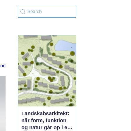
ion
Landskabsarkitekt:
når form, funktion
og natur går op i en