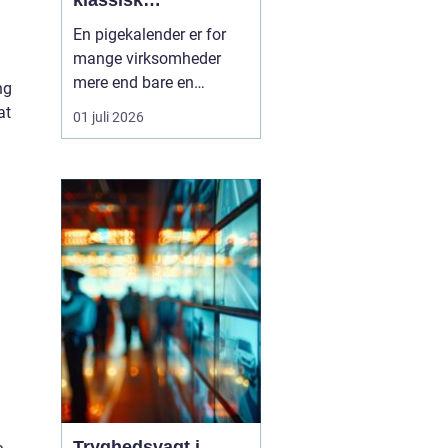
klassisk
værkstedsstemning
En pigekalender er for
mange virksomheder
mere end bare en
ng
kalender. Den hænger
at
01 juli 2026
synligt fremme, skaber
stemning og bliver brugt
hver eneste dag året
rundt. Samtidig fungerer
den som reklame, der
næsten ikke kan undgås
at blive set.
Kombinationen af f...
Tryghedsvagt i