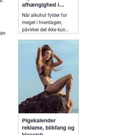
at
afhængighed i
trygge rammer
Når alkohol fylder for
meget i hverdagen,
påvirker det ikke kun
kan
helbredet, men også
relationer, arbejde og
livskvalitet. Mange
forsøger at skære ned på
egen hånd, men ender
igen og igen det samme
sted. Her kan
professionel
19 juli 2026
Pigekalender
reklame, blikfang og