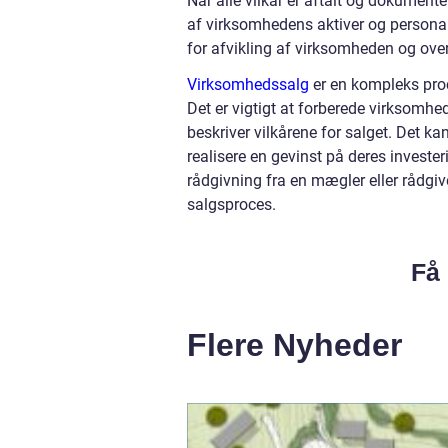
Når alle vilkår er aftalt og dokumenter
af virksomhedens aktiver og personale
for afvikling af virksomheden og over
Virksomhedssalg
er en kompleks proc
Det er vigtigt at forberede virksomhede
beskriver vilkårene for salget. Det k
realisere en gevinst på deres invester
rådgivning fra en mægler eller rådgi
salgsproces.
Få 
Flere Nyheder