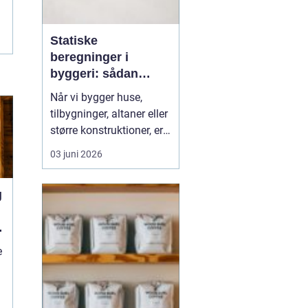
Statiske
beregninger i
byggeri: sådan
skaber de sikkerhed
Når vi bygger huse,
og tryghed
tilbygninger, altaner eller
større konstruktioner, er
der én ting, der altid skal
03 juni 2026
være på plads:
Sikkerheden. Her
spiller
g
statiske beregninger en
central rolle. De v...
e