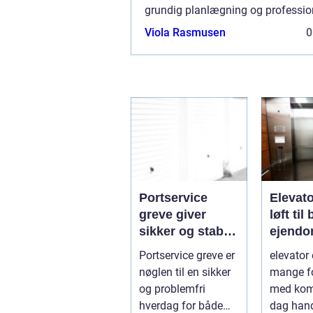
grundig planlægning og professio
rådgivning. Virksomhedssalg kan
Viola Rasmusen
0
attraktiv muli...
Portservice
Elevat
greve giver
løft til
sikker og stabil
ejendo
hverdag for
hverda
Portservice greve er
elevator 
porte
nøglen til en sikker
mange f
og problemfri
med komf
hverdag for både
dag hand