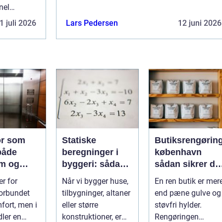
attraktiv muli...
nel
 være en
1 juli 2026
Lars Pedersen
12 juni 2026
or som
Statiske
Butiksrengørin
 både
beregninger i
københavn
m og
byggeri: sådan
sådan sikrer du
g
skaber de
en indbydende
er for
Når vi bygger huse,
En ren butik er mer
sikkerhed og
butik hver dag
orbundet
tilbygninger, altaner
end pæne gulve og
tryghed
ort, men i
eller større
støvfri hylder.
ler en
konstruktioner, er
Rengøringen