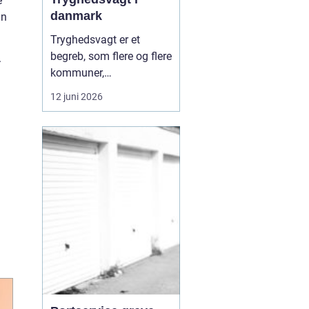
e
danmark
an
Tryghedsvagt er et
begreb, som flere og flere
.
kommuner,
boligforeninger og
12 juni 2026
private aktører arbejder
med, når de vil skabe
mere ro i hverdagen.
Tryghedsvagten
bevægger sig i det
offentlige rum med
fokus på mennesker,
relationer og miljø, frem
for kun ...