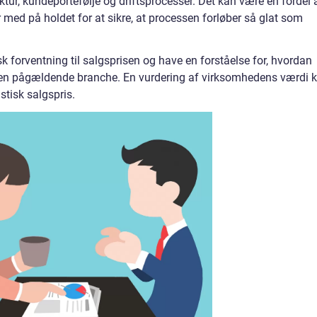
tur, kundeportefølje og driftsprocesser. Det kan være en fordel 
 med på holdet for at sikre, at processen forløber så glat som
isk forventning til salgsprisen og have en forståelse for, hvordan
den pågældende branche. En vurdering af virksomhedens værdi 
stisk salgspris.