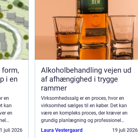
 form,
Alkoholbehandling vejen ud
p i en
af afhængighed i trygge
rammer
r en
Virksomhedssalg er en proces, hvor en
et kan
virksomhed sælges til en køber. Det kan
ver en
være en kompleks proces, der kræver en
nel
grundig planlægning og professionel
 være en
rådgivning. Virksomhedssalg kan være en
1 juli 2026
Laura Vestergaard
19 juli 2026
attraktiv muli...