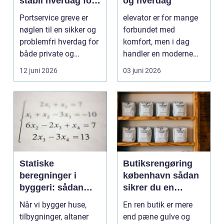
stabil hverdag for
og hverdag
porte
Portservice greve er
elevator er for mange
nøglen til en sikker og
forbundet med
problemfri hverdag for
komfort, men i dag
både private og
handler en moderne
virksomheder, de...
elevator lige så meg...
12 juni 2026
03 juni 2026
Statiske
Butiksrengøring
beregninger i
københavn sådan
byggeri: sådan
sikrer du en
skaber de
indbydende butik
Når vi bygger huse,
En ren butik er mere
sikkerhed og
hver dag
tilbygninger, altaner
end pæne gulve og
tryghed