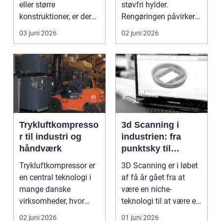
eller større
støvfri hylder.
konstruktioner, er der
Rengøringen påvirker
én ting, der altid ska...
kundernes
03 juni 2026
02 juni 2026
førstehåndsind...
Trykluftkompresso
3d Scanning i
r til industri og
industrien: fra
håndværk
punktsky til
præcist
Trykluftkompressor er
3D Scanning er i løbet
projektgrundlag
en central teknologi i
af få år gået fra at
mange danske
være en niche-
virksomheder, hvor
teknologi til at være et
stabil forsyning af try...
helt almindeligt ...
02 juni 2026
01 juni 2026