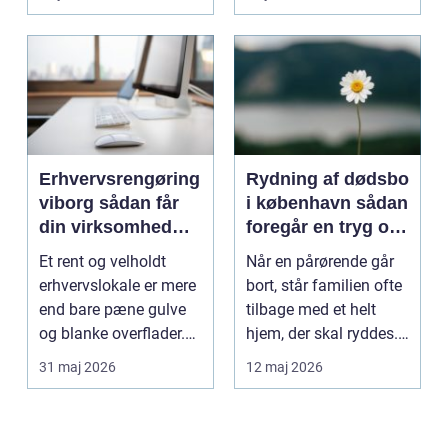
Erhvervsrengøring
Rydning af dødsbo
viborg sådan får
i københavn sådan
din virksomhed
foregår en tryg og
mere tid og bedre
effektiv proces
Et rent og velholdt
Når en pårørende går
arbejdsmiljø
erhvervslokale er mere
bort, står familien ofte
end bare pæne gulve
tilbage med et helt
og blanke overflader.
hjem, der skal ryddes.
Rengøringen påv...
Møbler, per...
31 maj 2026
12 maj 2026