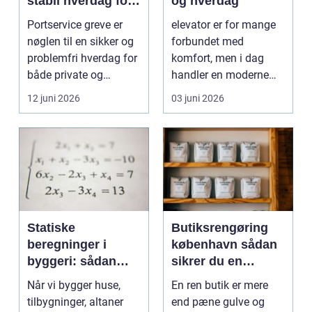
stabil hverdag for
og hverdag
porte
Portservice greve er
elevator er for mange
nøglen til en sikker og
forbundet med
problemfri hverdag for
komfort, men i dag
både private og
handler en moderne
virksomheder, de...
elevator lige så meg...
12 juni 2026
03 juni 2026
Statiske
Butiksrengøring
beregninger i
københavn sådan
byggeri: sådan
sikrer du en
skaber de
indbydende butik
Når vi bygger huse,
En ren butik er mere
sikkerhed og
hver dag
tilbygninger, altaner
end pæne gulve og
tryghed