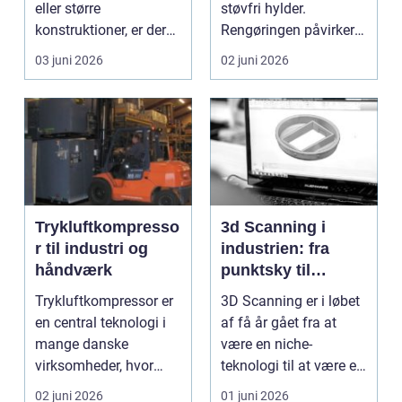
eller større
støvfri hylder.
konstruktioner, er der
Rengøringen påvirker
én ting, der altid ska...
kundernes
03 juni 2026
02 juni 2026
førstehåndsind...
Trykluftkompresso
3d Scanning i
r til industri og
industrien: fra
håndværk
punktsky til
præcist
Trykluftkompressor er
3D Scanning er i løbet
projektgrundlag
en central teknologi i
af få år gået fra at
mange danske
være en niche-
virksomheder, hvor
teknologi til at være et
stabil forsyning af try...
helt almindeligt ...
02 juni 2026
01 juni 2026