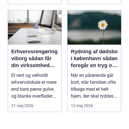
Erhvervsrengøring
Rydning af dødsbo
viborg sådan får
i københavn sådan
din virksomhed
foregår en tryg og
mere tid og bedre
effektiv proces
Et rent og velholdt
Når en pårørende går
arbejdsmiljø
erhvervslokale er mere
bort, står familien ofte
end bare pæne gulve
tilbage med et helt
og blanke overflader.
hjem, der skal ryddes.
Rengøringen påv...
Møbler, per...
31 maj 2026
12 maj 2026