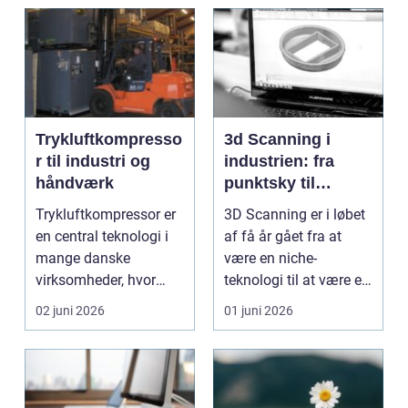
Trykluftkompresso
3d Scanning i
r til industri og
industrien: fra
håndværk
punktsky til
præcist
Trykluftkompressor er
3D Scanning er i løbet
projektgrundlag
en central teknologi i
af få år gået fra at
mange danske
være en niche-
virksomheder, hvor
teknologi til at være et
stabil forsyning af try...
helt almindeligt ...
02 juni 2026
01 juni 2026