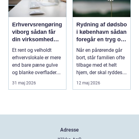
Erhvervsrengøring
Rydning af dødsbo
viborg sådan får
i københavn sådan
din virksomhed
foregår en tryg og
mere tid og bedre
effektiv proces
Et rent og velholdt
Når en pårørende går
arbejdsmiljø
erhvervslokale er mere
bort, står familien ofte
end bare pæne gulve
tilbage med et helt
og blanke overflader.
hjem, der skal ryddes.
Rengøringen påv...
Møbler, per...
31 maj 2026
12 maj 2026
Adresse