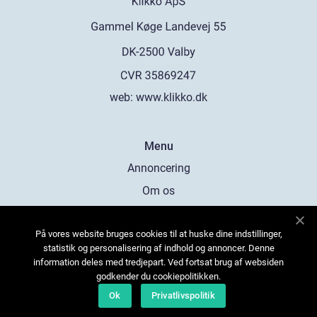
web:
www.klikko.dk
Menu
Annoncering
Om os
Cookies
På vores website bruges cookies til at huske dine indstillinger,
Kontakt os
statistik og personalisering af indhold og annoncer. Denne
Sitemap
information deles med tredjepart. Ved fortsat brug af websiden
godkender du cookiepolitikken.
Ok
Privatlivspolitik