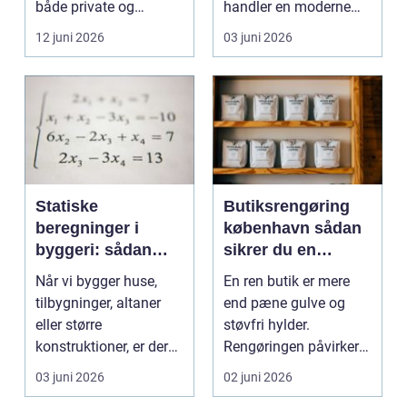
både private og
handler en moderne
virksomheder, de...
elevator lige så meg...
12 juni 2026
03 juni 2026
Statiske
Butiksrengøring
beregninger i
københavn sådan
byggeri: sådan
sikrer du en
skaber de
indbydende butik
Når vi bygger huse,
En ren butik er mere
sikkerhed og
hver dag
tilbygninger, altaner
end pæne gulve og
tryghed
eller større
støvfri hylder.
konstruktioner, er der
Rengøringen påvirker
én ting, der altid ska...
kundernes
03 juni 2026
02 juni 2026
førstehåndsind...