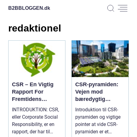
B2BBLOGGEN.
dk
redaktionel
CSR – En Vigtig
CSR-pyramiden:
Rapport For
Vejen mod
Fremtidens
bæredygtig
Virksomheder
virksomhedsadfær
INTRODUKTION: CSR,
Introduktion til CSR-
d
eller Corporate Social
pyramiden og vigtige
Responsibility, er en
pointer at vide CSR-
rapport, der har til
pyramiden er et