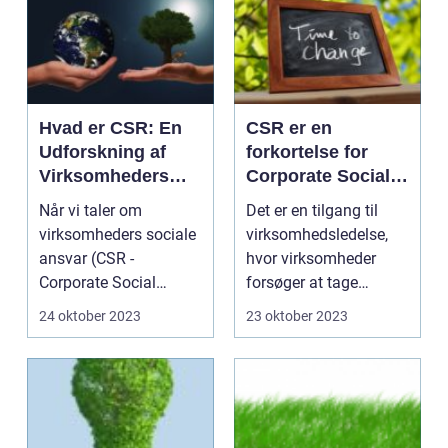
Hvad er CSR: En
CSR er en
Udforskning af
forkortelse for
Virksomheders
Corporate Social
Sociale Ansvar
Responsibility,
Når vi taler om
Det er en tilgang til
som på dansk
virksomheders sociale
virksomhedsledelse,
betyder
ansvar (CSR -
hvor virksomheder
virksomheders
Corporate Social
forsøger at tage
sociale ansvar
Responsibility),
hensyn til samfunds-
24 oktober 2023
23 oktober 2023
henviser vi ti...
og...