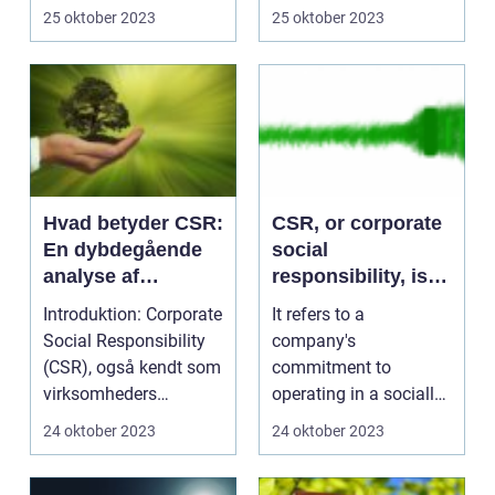
formål at dokum...
koncept, der har vund...
25 oktober 2023
25 oktober 2023
Hvad betyder CSR:
CSR, or corporate
En dybdegående
social
analyse af
responsibility, is a
virksomheders
term that has
Introduktion: Corporate
It refers to a
samfundsansvar
gained significant
Social Responsibility
company's
importance in
(CSR), også kendt som
commitment to
recent years
virksomheders
operating in a socially
samfundsansvar, er...
responsible manner,
24 oktober 2023
24 oktober 2023
taking into accou...