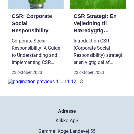
CSR: Corporate
CSR Strategi: En
Social
Vejledning til
Responsibility
Bæredygtig
Forretningspraksis
Corporate Social
Introduktion CSR
Responsibility: A Guide
(Corporate Social
to Understanding and
Responsibility) strategi
Implementing CSR
er en vigtig del af
Introduction: ...
moderne
23 oktober 2023
23 oktober 2023
virksomheds...
1
…
11
12
13
Adresse