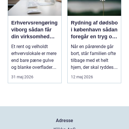
Erhvervsrengøring
Rydning af dødsbo
viborg sådan får
i københavn sådan
din virksomhed
foregår en tryg og
mere tid og bedre
effektiv proces
Et rent og velholdt
Når en pårørende går
arbejdsmiljø
erhvervslokale er mere
bort, står familien ofte
end bare pæne gulve
tilbage med et helt
og blanke overflader.
hjem, der skal ryddes.
Rengøringen påv...
Møbler, per...
31 maj 2026
12 maj 2026
Adresse