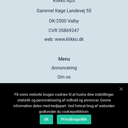
web:
www.klikko.dk
Menu
Annoncering
Om os
Cookies
På vores website bruges cookies til at huske dine indstillinger,
Kontakt os
statistik og personalisering af indhold og annoncer. Denne
Sitemap
information deles med tredjepart. Ved fortsat brug af websiden
godkender du cookiepolitikken.
Ok
Privatlivspolitik