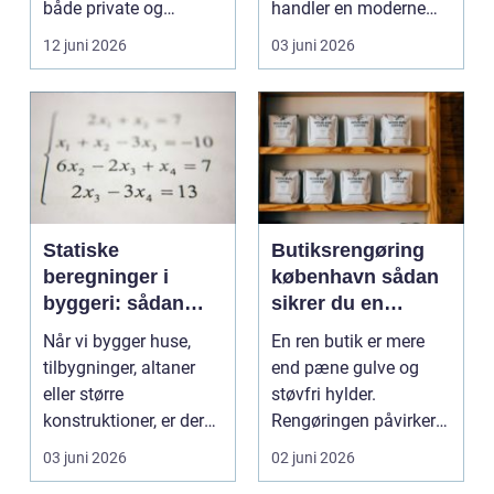
både private og
handler en moderne
virksomheder, de...
elevator lige så meg...
12 juni 2026
03 juni 2026
Statiske
Butiksrengøring
beregninger i
københavn sådan
byggeri: sådan
sikrer du en
skaber de
indbydende butik
Når vi bygger huse,
En ren butik er mere
sikkerhed og
hver dag
tilbygninger, altaner
end pæne gulve og
tryghed
eller større
støvfri hylder.
konstruktioner, er der
Rengøringen påvirker
én ting, der altid ska...
kundernes
03 juni 2026
02 juni 2026
førstehåndsind...