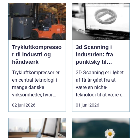
Trykluftkompresso
3d Scanning i
r til industri og
industrien: fra
håndværk
punktsky til
præcist
Trykluftkompressor er
3D Scanning er i løbet
projektgrundlag
en central teknologi i
af få år gået fra at
mange danske
være en niche-
virksomheder, hvor
teknologi til at være et
stabil forsyning af try...
helt almindeligt ...
02 juni 2026
01 juni 2026