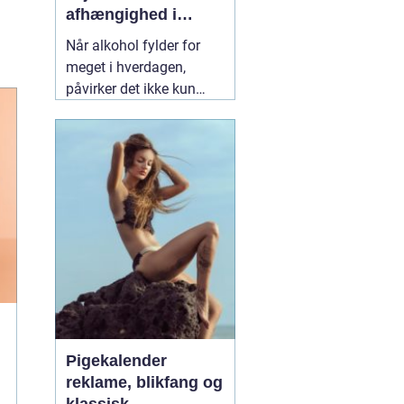
afhængighed i
trygge rammer
Når alkohol fylder for
meget i hverdagen,
påvirker det ikke kun
helbredet, men også
relationer, arbejde og
livskvalitet. Mange
forsøger at skære ned på
egen hånd, men ender
igen og igen det samme
sted. Her kan
professionel
19 juli 2026
Pigekalender
reklame, blikfang og