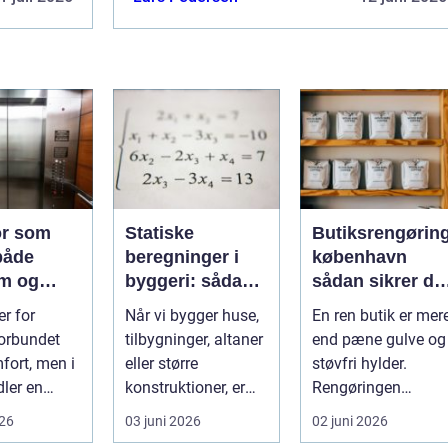
or som
Statiske
Butiksrengørin
 både
beregninger i
københavn
m og
byggeri: sådan
sådan sikrer du
g
skaber de
en indbydende
er for
Når vi bygger huse,
En ren butik er mer
sikkerhed og
butik hver dag
orbundet
tilbygninger, altaner
end pæne gulve og
tryghed
ort, men i
eller større
støvfri hylder.
ler en
konstruktioner, er
Rengøringen
elevator
der én ting, der altid
påvirker kundernes
026
03 juni 2026
02 juni 2026
eg...
ska...
førstehåndsind...