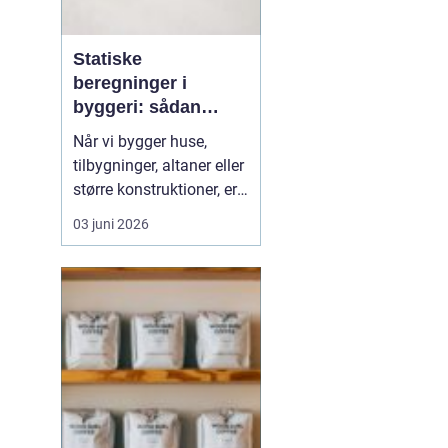
Statiske
beregninger i
byggeri: sådan
skaber de sikkerhed
Når vi bygger huse,
og tryghed
tilbygninger, altaner eller
større konstruktioner, er
der én ting, der altid skal
03 juni 2026
være på plads:
Sikkerheden. Her
spiller
statiske beregninger en
central rolle. De v...