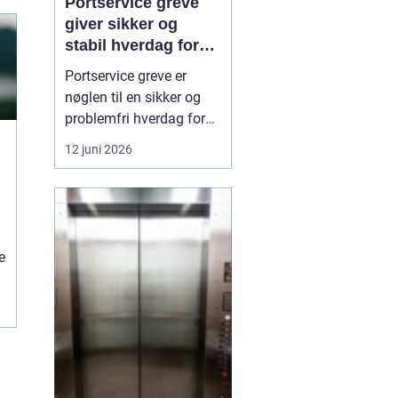
Portservice greve
giver sikker og
stabil hverdag for
porte
Portservice greve er
nøglen til en sikker og
problemfri hverdag for
både private og
12 juni 2026
virksomheder, der
anvender garageporte,
industriporte eller
specialporte i den
daglige drift. Når en port
e
ikke fungerer, som den
skal, kan det skabe både
sikkerhedsri...