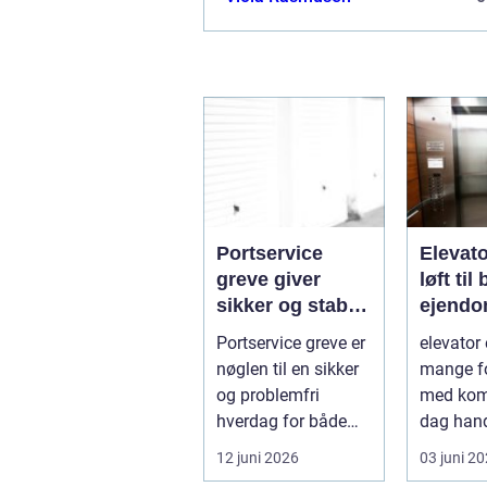
Portservice
Elevat
greve giver
løft til
sikker og stabil
ejendo
hverdag for
hverda
Portservice greve er
elevator 
porte
nøglen til en sikker
mange f
og problemfri
med komf
hverdag for både
dag hand
private og
moderne 
12 juni 2026
03 juni 2
virksomheder, de...
lige så m