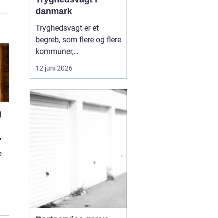
danmark
Tryghedsvagt er et
begreb, som flere og flere
kommuner,
boligforeninger og
12 juni 2026
private aktører arbejder
med, når de vil skabe
mere ro i hverdagen.
Tryghedsvagten
g
bevægger sig i det
offentlige rum med
fokus på mennesker,
e
relationer og miljø, frem
for kun ...