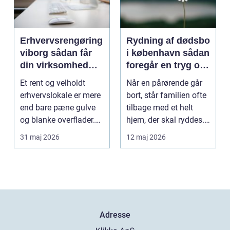
Erhvervsrengøring
Rydning af dødsbo
viborg sådan får
i københavn sådan
din virksomhed
foregår en tryg og
mere tid og bedre
effektiv proces
Et rent og velholdt
Når en pårørende går
arbejdsmiljø
erhvervslokale er mere
bort, står familien ofte
end bare pæne gulve
tilbage med et helt
og blanke overflader.
hjem, der skal ryddes.
Rengøringen påv...
Møbler, per...
31 maj 2026
12 maj 2026
Adresse