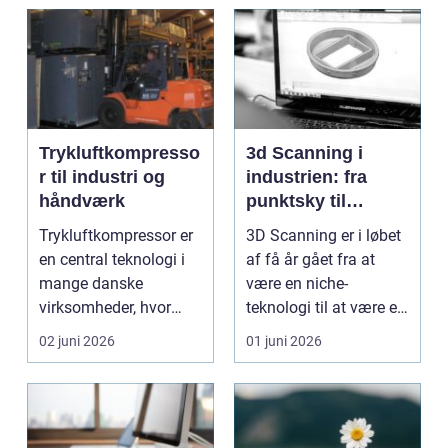
Trykluftkompresso
3d Scanning i
r til industri og
industrien: fra
håndværk
punktsky til
præcist
Trykluftkompressor er
3D Scanning er i løbet
projektgrundlag
en central teknologi i
af få år gået fra at
mange danske
være en niche-
virksomheder, hvor
teknologi til at være et
stabil forsyning af try...
helt almindeligt ...
02 juni 2026
01 juni 2026