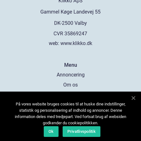
web:
www.klikko.dk
Menu
Annoncering
Om os
Cookies
På vores website bruges cookies til at huske dine indstillinger,
Kontakt os
statistik og personalisering af indhold og annoncer. Denne
Sitemap
information deles med tredjepart. Ved fortsat brug af websiden
godkender du cookiepolitikken.
Ok
Privatlivspolitik