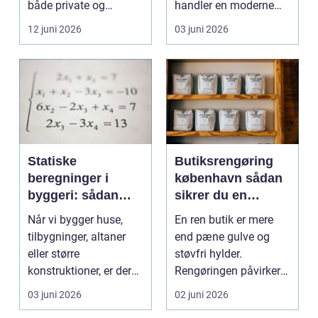
både private og
handler en moderne
virksomheder, de...
elevator lige så meg...
12 juni 2026
03 juni 2026
Statiske
Butiksrengøring
beregninger i
københavn sådan
byggeri: sådan
sikrer du en
skaber de
indbydende butik
Når vi bygger huse,
En ren butik er mere
sikkerhed og
hver dag
tilbygninger, altaner
end pæne gulve og
tryghed
eller større
støvfri hylder.
konstruktioner, er der
Rengøringen påvirker
én ting, der altid ska...
kundernes
03 juni 2026
02 juni 2026
førstehåndsind...