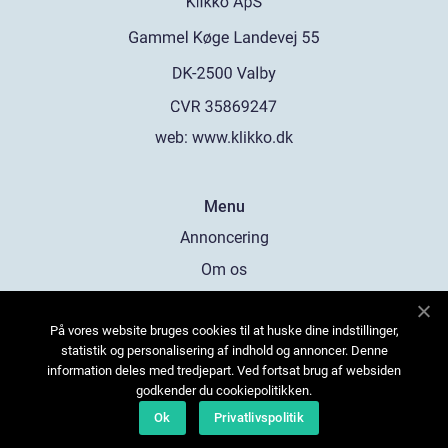
web:
www.klikko.dk
Menu
Annoncering
Om os
Cookies
På vores website bruges cookies til at huske dine indstillinger,
Kontakt os
statistik og personalisering af indhold og annoncer. Denne
Sitemap
information deles med tredjepart. Ved fortsat brug af websiden
godkender du cookiepolitikken.
Ok
Privatlivspolitik