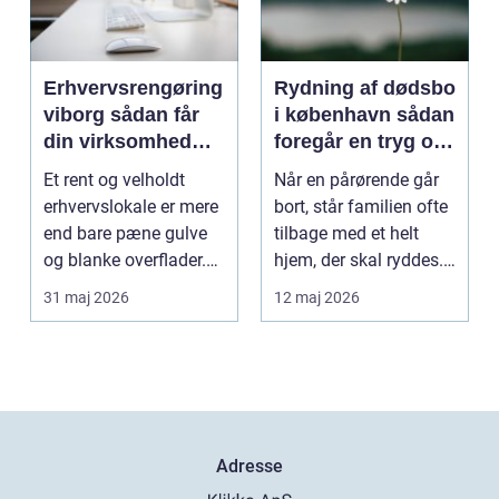
Erhvervsrengøring
Rydning af dødsbo
viborg sådan får
i københavn sådan
din virksomhed
foregår en tryg og
mere tid og bedre
effektiv proces
Et rent og velholdt
Når en pårørende går
arbejdsmiljø
erhvervslokale er mere
bort, står familien ofte
end bare pæne gulve
tilbage med et helt
og blanke overflader.
hjem, der skal ryddes.
Rengøringen påv...
Møbler, per...
31 maj 2026
12 maj 2026
Adresse