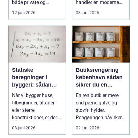
både private og
handler en moderne
virksomheder, de...
elevator lige så meg...
12 juni 2026
03 juni 2026
Statiske
Butiksrengøring
beregninger i
københavn sådan
byggeri: sådan
sikrer du en
skaber de
indbydende butik
Når vi bygger huse,
En ren butik er mere
sikkerhed og
hver dag
tilbygninger, altaner
end pæne gulve og
tryghed
eller større
støvfri hylder.
konstruktioner, er der
Rengøringen påvirker
én ting, der altid ska...
kundernes
03 juni 2026
02 juni 2026
førstehåndsind...