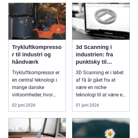
Trykluftkompresso
3d Scanning i
r til industri og
industrien: fra
håndværk
punktsky til
præcist
Trykluftkompressor er
3D Scanning er i løbet
projektgrundlag
en central teknologi i
af få år gået fra at
mange danske
være en niche-
virksomheder, hvor
teknologi til at være et
stabil forsyning af try...
helt almindeligt ...
02 juni 2026
01 juni 2026