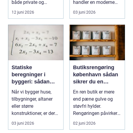
både private og
handler en moderne
virksomheder, de...
elevator lige så meg...
12 juni 2026
03 juni 2026
Statiske
Butiksrengøring
beregninger i
københavn sådan
byggeri: sådan
sikrer du en
skaber de
indbydende butik
Når vi bygger huse,
En ren butik er mere
sikkerhed og
hver dag
tilbygninger, altaner
end pæne gulve og
tryghed
eller større
støvfri hylder.
konstruktioner, er der
Rengøringen påvirker
én ting, der altid ska...
kundernes
03 juni 2026
02 juni 2026
førstehåndsind...