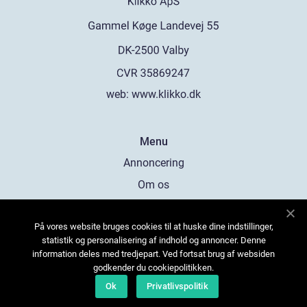
web:
www.klikko.dk
Menu
Annoncering
Om os
Cookies
På vores website bruges cookies til at huske dine indstillinger,
Kontakt os
statistik og personalisering af indhold og annoncer. Denne
Sitemap
information deles med tredjepart. Ved fortsat brug af websiden
godkender du cookiepolitikken.
Ok
Privatlivspolitik