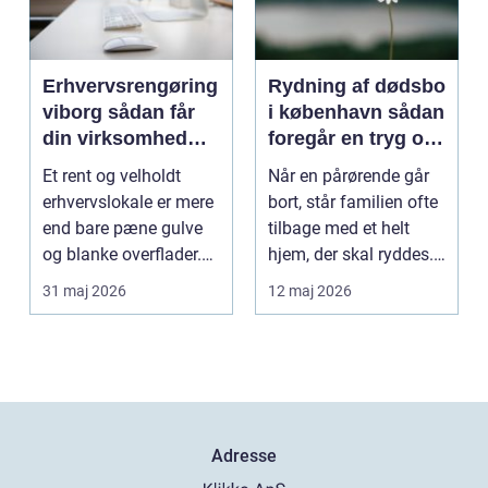
Erhvervsrengøring
Rydning af dødsbo
viborg sådan får
i københavn sådan
din virksomhed
foregår en tryg og
mere tid og bedre
effektiv proces
Et rent og velholdt
Når en pårørende går
arbejdsmiljø
erhvervslokale er mere
bort, står familien ofte
end bare pæne gulve
tilbage med et helt
og blanke overflader.
hjem, der skal ryddes.
Rengøringen påv...
Møbler, per...
31 maj 2026
12 maj 2026
Adresse