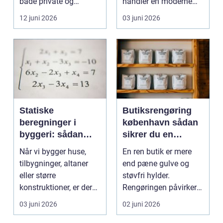
både private og
handler en moderne
virksomheder, de...
elevator lige så meg...
12 juni 2026
03 juni 2026
Statiske
Butiksrengøring
beregninger i
københavn sådan
byggeri: sådan
sikrer du en
skaber de
indbydende butik
Når vi bygger huse,
En ren butik er mere
sikkerhed og
hver dag
tilbygninger, altaner
end pæne gulve og
tryghed
eller større
støvfri hylder.
konstruktioner, er der
Rengøringen påvirker
én ting, der altid ska...
kundernes
03 juni 2026
02 juni 2026
førstehåndsind...