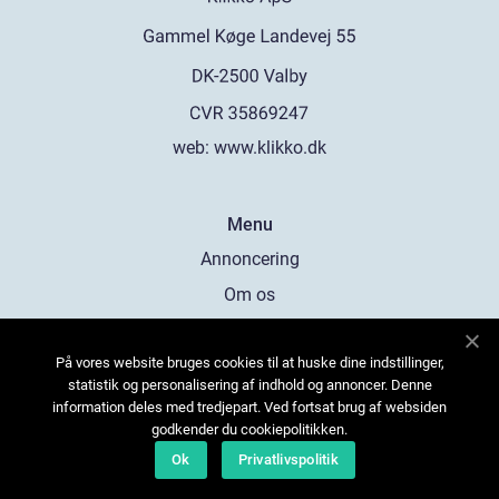
web:
www.klikko.dk
Menu
Annoncering
Om os
Cookies
På vores website bruges cookies til at huske dine indstillinger,
Kontakt os
statistik og personalisering af indhold og annoncer. Denne
Sitemap
information deles med tredjepart. Ved fortsat brug af websiden
godkender du cookiepolitikken.
Ok
Privatlivspolitik