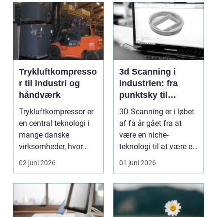
Trykluftkompresso
3d Scanning i
r til industri og
industrien: fra
håndværk
punktsky til
præcist
Trykluftkompressor er
3D Scanning er i løbet
projektgrundlag
en central teknologi i
af få år gået fra at
mange danske
være en niche-
virksomheder, hvor
teknologi til at være et
stabil forsyning af try...
helt almindeligt ...
02 juni 2026
01 juni 2026