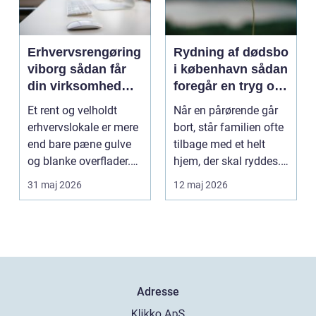
Erhvervsrengøring
Rydning af dødsbo
viborg sådan får
i københavn sådan
din virksomhed
foregår en tryg og
mere tid og bedre
effektiv proces
Et rent og velholdt
Når en pårørende går
arbejdsmiljø
erhvervslokale er mere
bort, står familien ofte
end bare pæne gulve
tilbage med et helt
og blanke overflader.
hjem, der skal ryddes.
Rengøringen påv...
Møbler, per...
31 maj 2026
12 maj 2026
Adresse