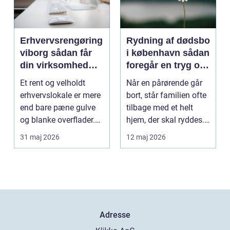
Erhvervsrengøring
Rydning af dødsbo
viborg sådan får
i københavn sådan
din virksomhed
foregår en tryg og
mere tid og bedre
effektiv proces
Et rent og velholdt
Når en pårørende går
arbejdsmiljø
erhvervslokale er mere
bort, står familien ofte
end bare pæne gulve
tilbage med et helt
og blanke overflader.
hjem, der skal ryddes.
Rengøringen påv...
Møbler, per...
31 maj 2026
12 maj 2026
Adresse