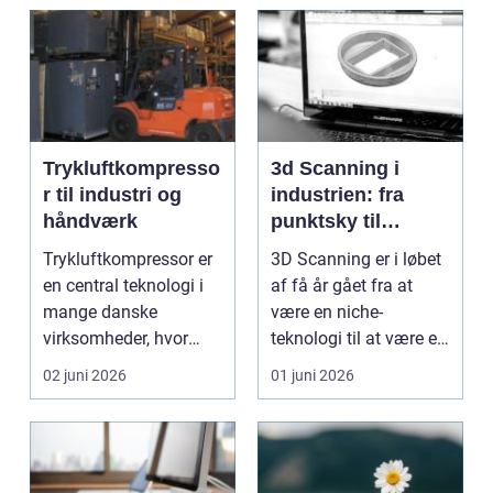
Trykluftkompresso
3d Scanning i
r til industri og
industrien: fra
håndværk
punktsky til
præcist
Trykluftkompressor er
3D Scanning er i løbet
projektgrundlag
en central teknologi i
af få år gået fra at
mange danske
være en niche-
virksomheder, hvor
teknologi til at være et
stabil forsyning af try...
helt almindeligt ...
02 juni 2026
01 juni 2026