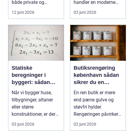
både private og
handler en moderne
virksomheder, de...
elevator lige så meg...
12 juni 2026
03 juni 2026
Statiske
Butiksrengøring
beregninger i
københavn sådan
byggeri: sådan
sikrer du en
skaber de
indbydende butik
Når vi bygger huse,
En ren butik er mere
sikkerhed og
hver dag
tilbygninger, altaner
end pæne gulve og
tryghed
eller større
støvfri hylder.
konstruktioner, er der
Rengøringen påvirker
én ting, der altid ska...
kundernes
03 juni 2026
02 juni 2026
førstehåndsind...