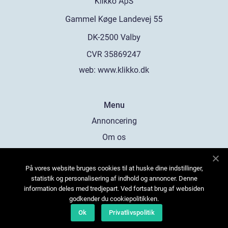
web:
www.klikko.dk
Menu
Annoncering
Om os
Cookies
På vores website bruges cookies til at huske dine indstillinger,
Kontakt os
statistik og personalisering af indhold og annoncer. Denne
Sitemap
information deles med tredjepart. Ved fortsat brug af websiden
godkender du cookiepolitikken.
Ok
Privatlivspolitik