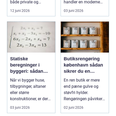
både private og
handler en moderne
virksomheder, de...
elevator lige så meg...
12 juni 2026
03 juni 2026
Statiske
Butiksrengøring
beregninger i
københavn sådan
byggeri: sådan
sikrer du en
skaber de
indbydende butik
Når vi bygger huse,
En ren butik er mere
sikkerhed og
hver dag
tilbygninger, altaner
end pæne gulve og
tryghed
eller større
støvfri hylder.
konstruktioner, er der
Rengøringen påvirker
én ting, der altid ska...
kundernes
03 juni 2026
02 juni 2026
førstehåndsind...