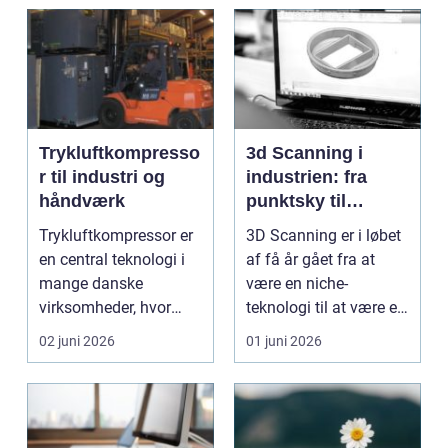
Trykluftkompresso
3d Scanning i
r til industri og
industrien: fra
håndværk
punktsky til
præcist
Trykluftkompressor er
3D Scanning er i løbet
projektgrundlag
en central teknologi i
af få år gået fra at
mange danske
være en niche-
virksomheder, hvor
teknologi til at være et
stabil forsyning af try...
helt almindeligt ...
02 juni 2026
01 juni 2026