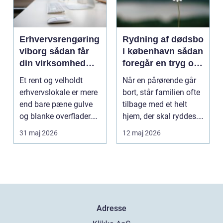
Erhvervsrengøring
Rydning af dødsbo
viborg sådan får
i københavn sådan
din virksomhed
foregår en tryg og
mere tid og bedre
effektiv proces
Et rent og velholdt
Når en pårørende går
arbejdsmiljø
erhvervslokale er mere
bort, står familien ofte
end bare pæne gulve
tilbage med et helt
og blanke overflader.
hjem, der skal ryddes.
Rengøringen påv...
Møbler, per...
31 maj 2026
12 maj 2026
Adresse