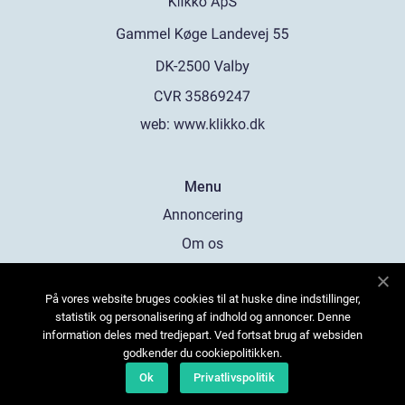
web:
www.klikko.dk
Menu
Annoncering
Om os
Cookies
På vores website bruges cookies til at huske dine indstillinger,
Kontakt os
statistik og personalisering af indhold og annoncer. Denne
Sitemap
information deles med tredjepart. Ved fortsat brug af websiden
godkender du cookiepolitikken.
Ok
Privatlivspolitik