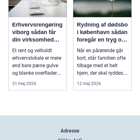
Erhvervsrengøring
Rydning af dødsbo
viborg sådan får
i københavn sådan
din virksomhed
foregår en tryg og
mere tid og bedre
effektiv proces
Et rent og velholdt
Når en pårørende går
arbejdsmiljø
erhvervslokale er mere
bort, står familien ofte
end bare pæne gulve
tilbage med et helt
og blanke overflader.
hjem, der skal ryddes.
Rengøringen påv...
Møbler, per...
31 maj 2026
12 maj 2026
Adresse