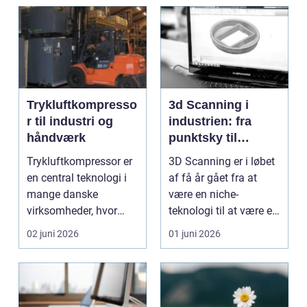
Trykluftkompresso
3d Scanning i
r til industri og
industrien: fra
håndværk
punktsky til
præcist
Trykluftkompressor er
3D Scanning er i løbet
projektgrundlag
en central teknologi i
af få år gået fra at
mange danske
være en niche-
virksomheder, hvor
teknologi til at være et
stabil forsyning af try...
helt almindeligt ...
02 juni 2026
01 juni 2026