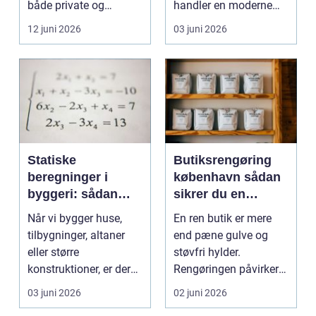
både private og
handler en moderne
virksomheder, de...
elevator lige så meg...
12 juni 2026
03 juni 2026
Statiske
Butiksrengøring
beregninger i
københavn sådan
byggeri: sådan
sikrer du en
skaber de
indbydende butik
Når vi bygger huse,
En ren butik er mere
sikkerhed og
hver dag
tilbygninger, altaner
end pæne gulve og
tryghed
eller større
støvfri hylder.
konstruktioner, er der
Rengøringen påvirker
én ting, der altid ska...
kundernes
03 juni 2026
02 juni 2026
førstehåndsind...