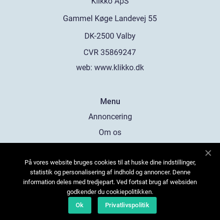
web:
www.klikko.dk
Menu
Annoncering
Om os
Cookies
På vores website bruges cookies til at huske dine indstillinger,
Kontakt os
statistik og personalisering af indhold og annoncer. Denne
Sitemap
information deles med tredjepart. Ved fortsat brug af websiden
godkender du cookiepolitikken.
Ok
Privatlivspolitik