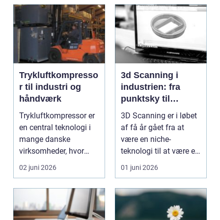
Trykluftkompresso
3d Scanning i
r til industri og
industrien: fra
håndværk
punktsky til
præcist
Trykluftkompressor er
3D Scanning er i løbet
projektgrundlag
en central teknologi i
af få år gået fra at
mange danske
være en niche-
virksomheder, hvor
teknologi til at være et
stabil forsyning af try...
helt almindeligt ...
02 juni 2026
01 juni 2026