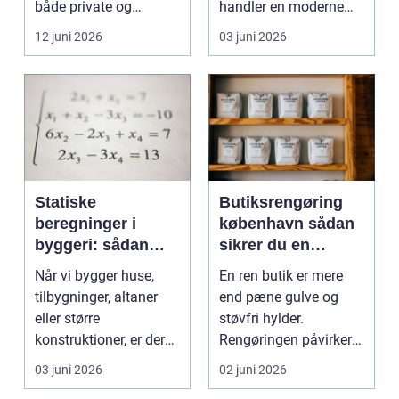
både private og
handler en moderne
virksomheder, de...
elevator lige så meg...
12 juni 2026
03 juni 2026
Statiske
Butiksrengøring
beregninger i
københavn sådan
byggeri: sådan
sikrer du en
skaber de
indbydende butik
Når vi bygger huse,
En ren butik er mere
sikkerhed og
hver dag
tilbygninger, altaner
end pæne gulve og
tryghed
eller større
støvfri hylder.
konstruktioner, er der
Rengøringen påvirker
én ting, der altid ska...
kundernes
03 juni 2026
02 juni 2026
førstehåndsind...