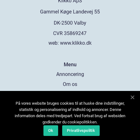
web:
www.klikko.dk
Menu
Annoncering
Om os
Cookies
På vores website bruges cookies til at huske dine indstillinger,
Kontakt os
statistik og personalisering af indhold og annoncer. Denne
Sitemap
information deles med tredjepart. Ved fortsat brug af websiden
godkender du cookiepolitikken.
Ok
Privatlivspolitik