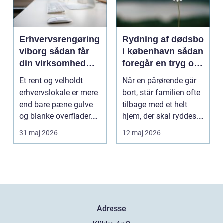
Erhvervsrengøring
Rydning af dødsbo
viborg sådan får
i københavn sådan
din virksomhed
foregår en tryg og
mere tid og bedre
effektiv proces
Et rent og velholdt
Når en pårørende går
arbejdsmiljø
erhvervslokale er mere
bort, står familien ofte
end bare pæne gulve
tilbage med et helt
og blanke overflader.
hjem, der skal ryddes.
Rengøringen påv...
Møbler, per...
31 maj 2026
12 maj 2026
Adresse