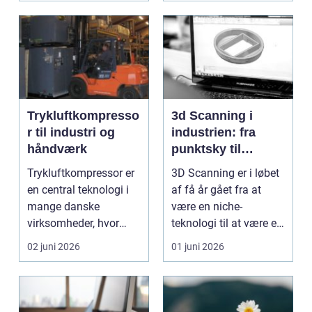
Trykluftkompresso
3d Scanning i
r til industri og
industrien: fra
håndværk
punktsky til
præcist
Trykluftkompressor er
3D Scanning er i løbet
projektgrundlag
en central teknologi i
af få år gået fra at
mange danske
være en niche-
virksomheder, hvor
teknologi til at være et
stabil forsyning af try...
helt almindeligt ...
02 juni 2026
01 juni 2026