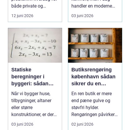
både private og
handler en moderne
virksomheder, de...
elevator lige så meg...
12 juni 2026
03 juni 2026
Statiske
Butiksrengøring
beregninger i
københavn sådan
byggeri: sådan
sikrer du en
skaber de
indbydende butik
Når vi bygger huse,
En ren butik er mere
sikkerhed og
hver dag
tilbygninger, altaner
end pæne gulve og
tryghed
eller større
støvfri hylder.
konstruktioner, er der
Rengøringen påvirker
én ting, der altid ska...
kundernes
03 juni 2026
02 juni 2026
førstehåndsind...