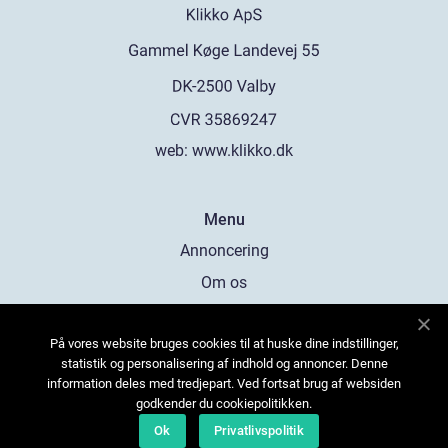
web:
www.klikko.dk
Menu
Annoncering
Om os
Cookies
På vores website bruges cookies til at huske dine indstillinger,
Kontakt os
statistik og personalisering af indhold og annoncer. Denne
Sitemap
information deles med tredjepart. Ved fortsat brug af websiden
godkender du cookiepolitikken.
Ok
Privatlivspolitik