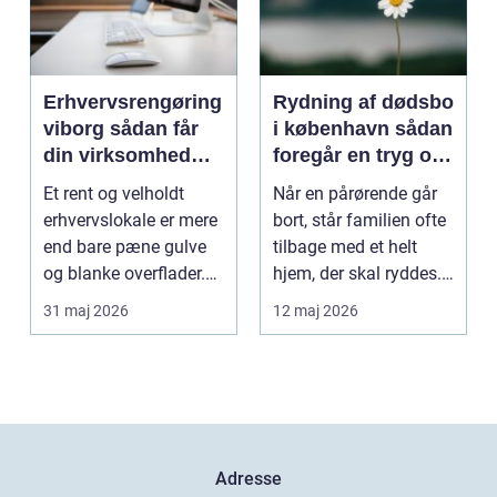
Erhvervsrengøring
Rydning af dødsbo
viborg sådan får
i københavn sådan
din virksomhed
foregår en tryg og
mere tid og bedre
effektiv proces
Et rent og velholdt
Når en pårørende går
arbejdsmiljø
erhvervslokale er mere
bort, står familien ofte
end bare pæne gulve
tilbage med et helt
og blanke overflader.
hjem, der skal ryddes.
Rengøringen påv...
Møbler, per...
31 maj 2026
12 maj 2026
Adresse