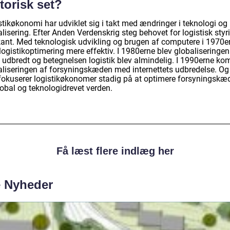
torisk set?
stikøkonomi har udviklet sig i takt med ændringer i teknologi og
lisering. Efter Anden Verdenskrig steg behovet for logistisk styr
ant. Med teknologisk udvikling og brugen af computere i 1970e
logistikoptimering mere effektiv. I 1980erne blev globaliseringen
 udbredt og betegnelsen logistik blev almindelig. I 1990erne ko
taliseringen af forsyningskæden med internettets udbredelse. Og 
fokuserer logistikøkonomer stadig på at optimere forsyningskæd
lobal og teknologidrevet verden.
Få læst flere indlæg her
e Nyheder