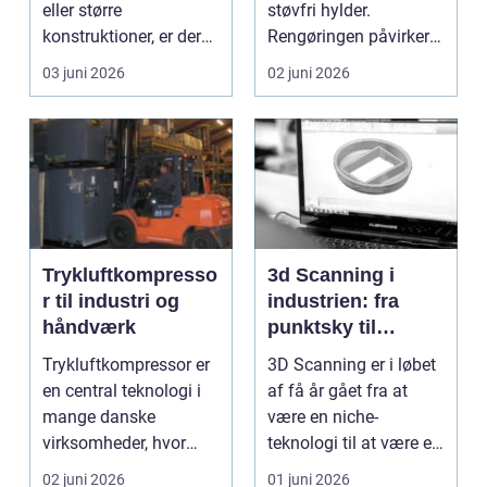
eller større
støvfri hylder.
konstruktioner, er der
Rengøringen påvirker
én ting, der altid ska...
kundernes
03 juni 2026
02 juni 2026
førstehåndsind...
Trykluftkompresso
3d Scanning i
r til industri og
industrien: fra
håndværk
punktsky til
præcist
Trykluftkompressor er
3D Scanning er i løbet
projektgrundlag
en central teknologi i
af få år gået fra at
mange danske
være en niche-
virksomheder, hvor
teknologi til at være et
stabil forsyning af try...
helt almindeligt ...
02 juni 2026
01 juni 2026