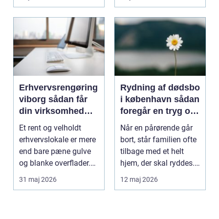
Erhvervsrengøring
Rydning af dødsbo
viborg sådan får
i københavn sådan
din virksomhed
foregår en tryg og
mere tid og bedre
effektiv proces
Et rent og velholdt
Når en pårørende går
arbejdsmiljø
erhvervslokale er mere
bort, står familien ofte
end bare pæne gulve
tilbage med et helt
og blanke overflader.
hjem, der skal ryddes.
Rengøringen påv...
Møbler, per...
31 maj 2026
12 maj 2026