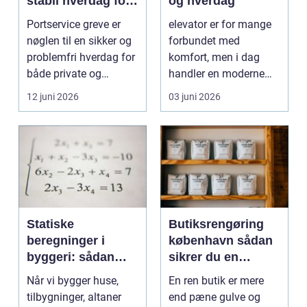
stabil hverdag for
og hverdag
porte
Portservice greve er
elevator er for mange
nøglen til en sikker og
forbundet med
problemfri hverdag for
komfort, men i dag
både private og
handler en moderne
virksomheder, de...
elevator lige så meg...
12 juni 2026
03 juni 2026
Statiske
Butiksrengøring
beregninger i
københavn sådan
byggeri: sådan
sikrer du en
skaber de
indbydende butik
Når vi bygger huse,
En ren butik er mere
sikkerhed og
hver dag
tilbygninger, altaner
end pæne gulve og
tryghed