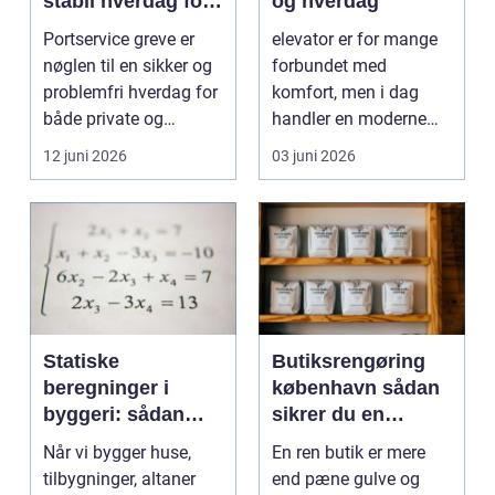
stabil hverdag for
og hverdag
porte
Portservice greve er
elevator er for mange
nøglen til en sikker og
forbundet med
problemfri hverdag for
komfort, men i dag
både private og
handler en moderne
virksomheder, de...
elevator lige så meg...
12 juni 2026
03 juni 2026
Statiske
Butiksrengøring
beregninger i
københavn sådan
byggeri: sådan
sikrer du en
skaber de
indbydende butik
Når vi bygger huse,
En ren butik er mere
sikkerhed og
hver dag
tilbygninger, altaner
end pæne gulve og
tryghed