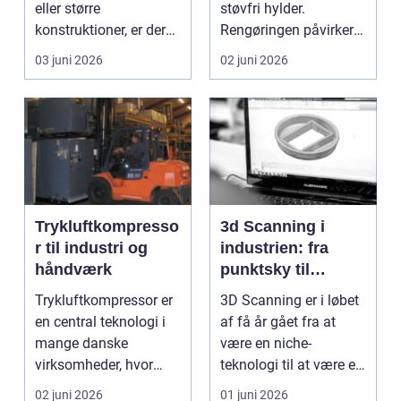
eller større
støvfri hylder.
konstruktioner, er der
Rengøringen påvirker
én ting, der altid ska...
kundernes
03 juni 2026
02 juni 2026
førstehåndsind...
Trykluftkompresso
3d Scanning i
r til industri og
industrien: fra
håndværk
punktsky til
præcist
Trykluftkompressor er
3D Scanning er i løbet
projektgrundlag
en central teknologi i
af få år gået fra at
mange danske
være en niche-
virksomheder, hvor
teknologi til at være et
stabil forsyning af try...
helt almindeligt ...
02 juni 2026
01 juni 2026