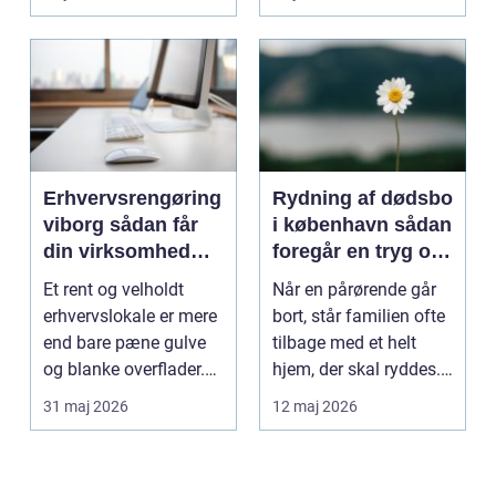
Erhvervsrengøring
Rydning af dødsbo
viborg sådan får
i københavn sådan
din virksomhed
foregår en tryg og
mere tid og bedre
effektiv proces
Et rent og velholdt
Når en pårørende går
arbejdsmiljø
erhvervslokale er mere
bort, står familien ofte
end bare pæne gulve
tilbage med et helt
og blanke overflader.
hjem, der skal ryddes.
Rengøringen påv...
Møbler, per...
31 maj 2026
12 maj 2026