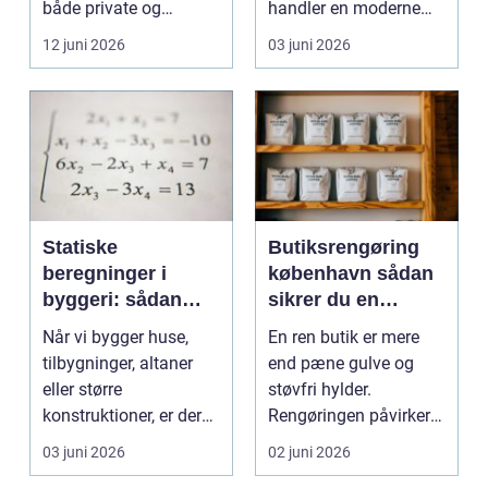
både private og
handler en moderne
virksomheder, de...
elevator lige så meg...
12 juni 2026
03 juni 2026
Statiske
Butiksrengøring
beregninger i
københavn sådan
byggeri: sådan
sikrer du en
skaber de
indbydende butik
Når vi bygger huse,
En ren butik er mere
sikkerhed og
hver dag
tilbygninger, altaner
end pæne gulve og
tryghed
eller større
støvfri hylder.
konstruktioner, er der
Rengøringen påvirker
én ting, der altid ska...
kundernes
03 juni 2026
02 juni 2026
førstehåndsind...