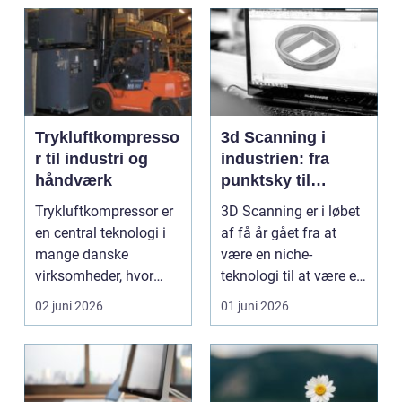
Trykluftkompresso
3d Scanning i
r til industri og
industrien: fra
håndværk
punktsky til
præcist
Trykluftkompressor er
3D Scanning er i løbet
projektgrundlag
en central teknologi i
af få år gået fra at
mange danske
være en niche-
virksomheder, hvor
teknologi til at være et
stabil forsyning af try...
helt almindeligt ...
02 juni 2026
01 juni 2026