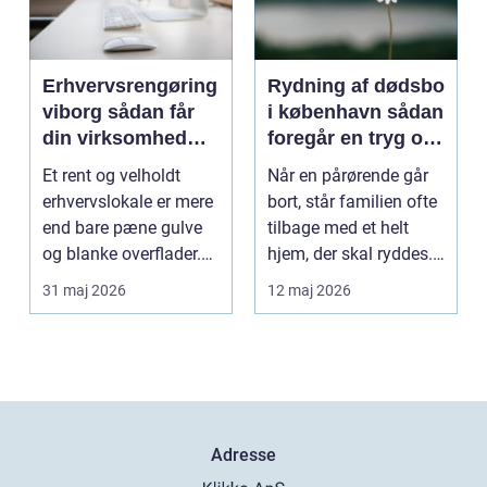
Erhvervsrengøring
Rydning af dødsbo
viborg sådan får
i københavn sådan
din virksomhed
foregår en tryg og
mere tid og bedre
effektiv proces
Et rent og velholdt
Når en pårørende går
arbejdsmiljø
erhvervslokale er mere
bort, står familien ofte
end bare pæne gulve
tilbage med et helt
og blanke overflader.
hjem, der skal ryddes.
Rengøringen påv...
Møbler, per...
31 maj 2026
12 maj 2026
Adresse