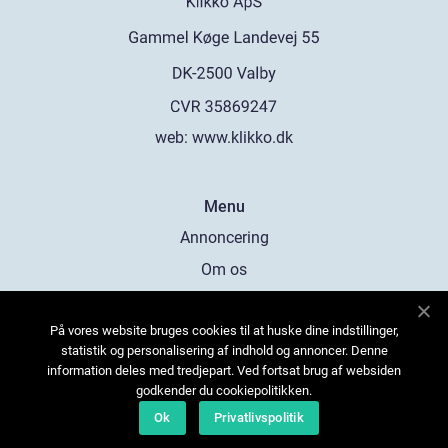
web:
www.klikko.dk
Menu
Annoncering
Om os
Cookies
På vores website bruges cookies til at huske dine indstillinger,
Kontakt os
statistik og personalisering af indhold og annoncer. Denne
Sitemap
information deles med tredjepart. Ved fortsat brug af websiden
godkender du cookiepolitikken.
Ok
Privatlivspolitik