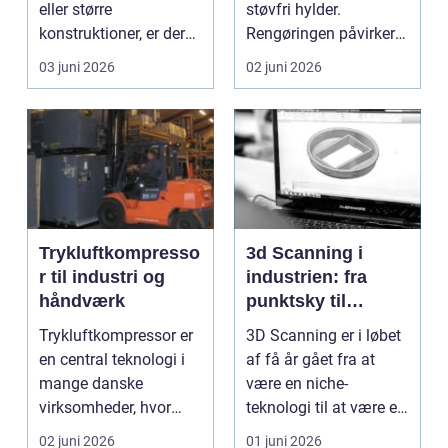
eller større
støvfri hylder.
konstruktioner, er der
Rengøringen påvirker
én ting, der altid ska...
kundernes
03 juni 2026
02 juni 2026
førstehåndsind...
Trykluftkompresso
3d Scanning i
r til industri og
industrien: fra
håndværk
punktsky til
præcist
Trykluftkompressor er
3D Scanning er i løbet
projektgrundlag
en central teknologi i
af få år gået fra at
mange danske
være en niche-
virksomheder, hvor
teknologi til at være et
stabil forsyning af try...
helt almindeligt ...
02 juni 2026
01 juni 2026