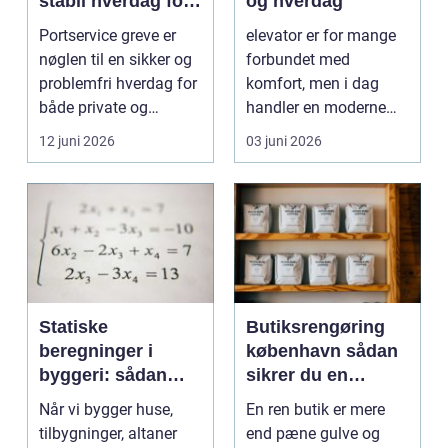
stabil hverdag for
og hverdag
porte
Portservice greve er
elevator er for mange
nøglen til en sikker og
forbundet med
problemfri hverdag for
komfort, men i dag
både private og
handler en moderne
virksomheder, de...
elevator lige så meg...
12 juni 2026
03 juni 2026
Statiske
Butiksrengøring
beregninger i
københavn sådan
byggeri: sådan
sikrer du en
skaber de
indbydende butik
Når vi bygger huse,
En ren butik er mere
sikkerhed og
hver dag
tilbygninger, altaner
end pæne gulve og
tryghed