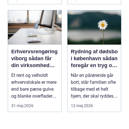
Erhvervsrengøring
Rydning af dødsbo
viborg sådan får
i københavn sådan
din virksomhed
foregår en tryg og
mere tid og bedre
effektiv proces
Et rent og velholdt
Når en pårørende går
arbejdsmiljø
erhvervslokale er mere
bort, står familien ofte
end bare pæne gulve
tilbage med et helt
og blanke overflader.
hjem, der skal ryddes.
Rengøringen påv...
Møbler, per...
31 maj 2026
12 maj 2026