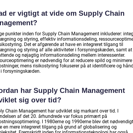
d er vigtigt at vide om Supply Chain
nagement?
ige punkter inden for Supply Chain Management inkluderer: integ
lægning og styring, effektiv informationsdeling, ressourceoptim
sikostyring. Det er afgørende at have en integreret tilgang til
ægning og styring af alle aktiviteter i forsyningskæden, samt at 
ttende og nøjagtig informationsdeling mellem interessenter.
ourceoptimering er nødvendig for at reducere spild og minimere
tninger, mens risikostyring fokuserer på at identificere og hånd
i i forsyningskæden.
ordan har Supply Chain Management
iklet sig over tid?
ly Chain Management har udviklet sig markant over tid. I
ndelsen af det 20. århundrede var fokus primært på
stningsoptimering. I 1980erne og 1990erne blev det nødvendigt
e en mere integreret tilgang på grund af globalisering og
leksitet. Fremskridt inden for informationsteknologi har også