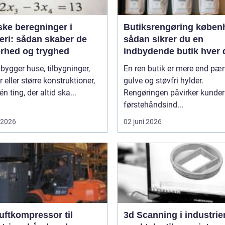
ske beregninger i
Butiksrengøring køben
eri: sådan skaber de
sådan sikrer du en
erhed og tryghed
indbydende butik hver 
 bygger huse, tilbygninger,
En ren butik er mere end pæ
r eller større konstruktioner,
gulve og støvfri hylder.
én ting, der altid ska...
Rengøringen påvirker kunde
førstehåndsind...
i 2026
02 juni 2026
uftkompressor til
3d Scanning i industrien