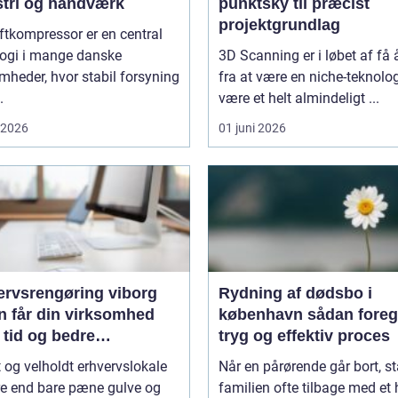
stri og håndværk
punktsky til præcist
projektgrundlag
ftkompressor er en central
logi i mange danske
3D Scanning er i løbet af få 
mheder, hvor stabil forsyning
fra at være en niche-teknologi
.
være et helt almindeligt ...
i 2026
01 juni 2026
ervsrengøring viborg
Rydning af dødsbo i
n får din virksomhed
københavn sådan foregår en
 tid og bedre
tryg og effektiv proces
jdsmiljø
t og velholdt erhvervslokale
Når en pårørende går bort, st
re end bare pæne gulve og
familien ofte tilbage med et 