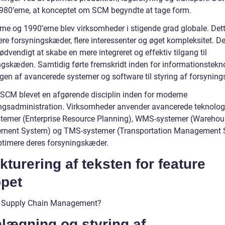
 1980’erne, at konceptet om SCM begyndte at tage form.
rne og 1990’erne blev virksomheder i stigende grad globale. Dett
ere forsyningskæder, flere interessenter og øget kompleksitet. De
ødvendigt at skabe en mere integreret og effektiv tilgang til
ngskæden. Samtidig førte fremskridt inden for informationsteknol
ngen af avancerede systemer og software til styring af forsynin
r SCM blevet en afgørende disciplin inden for moderne
ingsadministration. Virksomheder anvender avancerede teknolo
temer (Enterprise Resource Planning), WMS-systemer (Warehou
ment System) og TMS-systemer (Transportation Management 
optimere deres forsyningskæder.
kturering af teksten for feature
ppet
r Supply Chain Management?
lægning og styring af