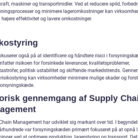
raft, maskiner og transportmidler. Ved at reducere spild, forbed
ningsprocesser og minimere lageromkostninger kan virksomhe
højere effektivitet og lavere omkostninger.
kostyring
kuserer også på at identificere og håndtere risici i forsyningsk
fatter risikoen for forsinkede leverancer, kvalitetsproblemer,
tastrofer, politisk ustabilitet og skiftende markedstrends. Genn
v risikostyring kan virksomheder minimere mulige skader og forst
 forsyningskæde.
torisk gennemgang af Supply Cha
agement
Chain Management har udviklet sig markant over tid. I begyndel
 århundrede var forsyningskæden primært fokuseret på at opnå 
inger ved at optimere produktion, lagerstyring og transport. Det