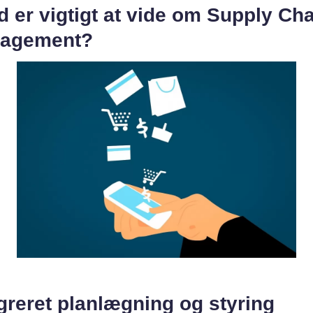
 er vigtigt at vide om Supply Ch
agement?
greret planlægning og styring