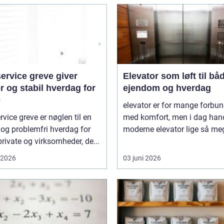
ervice greve giver
Elevator som løft til bå
r og stabil hverdag for
ejendom og hverdag
e
elevator er for mange forbun
rvice greve er nøglen til en
med komfort, men i dag hand
 og problemfri hverdag for
moderne elevator lige så meg
rivate og virksomheder, de...
i 2026
03 juni 2026