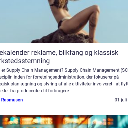
er reklame, blikfang og klassisk
rkstedsstemning
 er Supply Chain Management? Supply Chain Management (SC
sciplin inden for forretningsadministration, der fokuserer på
egisk planlægning og styring af alle aktiviteter involveret i at flyt
kter fra producenten til forbrugere...
a Rasmusen
01 jul