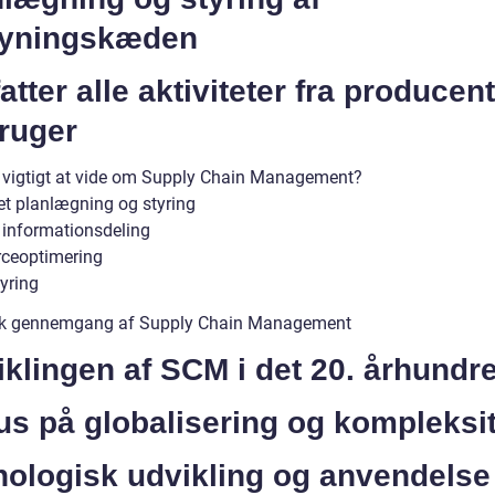
syningskæden
tter alle aktiviteter fra producent 
ruger
 vigtigt at vide om Supply Chain Management?
ret planlægning og styring
v informationsdeling
ceoptimering
yring
sk gennemgang af Supply Chain Management
klingen af SCM i det 20. århundr
s på globalisering og kompleksit
nologisk udvikling og anvendelse