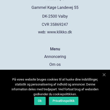
web:
www.klikko.dk
Menu
Annoncering
Om os
Cookies
På vores website bruges cookies til at huske dine indstillinger,
Kontakt os
statistik og personalisering af indhold og annoncer. Denne
Sitemap
information deles med tredjepart. Ved fortsat brug af websiden
godkender du cookiepolitikken.
Ok
Privatlivspolitik