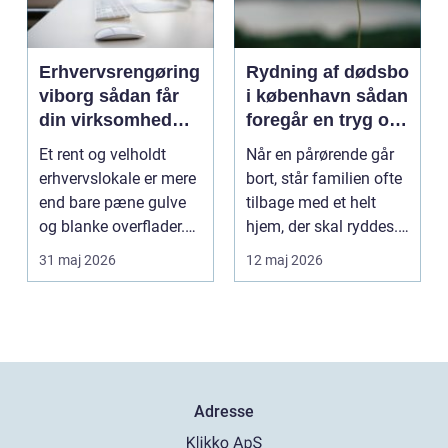
Erhvervsrengøring
Rydning af dødsbo
viborg sådan får
i københavn sådan
din virksomhed
foregår en tryg og
mere tid og bedre
effektiv proces
Et rent og velholdt
Når en pårørende går
arbejdsmiljø
erhvervslokale er mere
bort, står familien ofte
end bare pæne gulve
tilbage med et helt
og blanke overflader.
hjem, der skal ryddes.
Rengøringen påv...
Møbler, per...
31 maj 2026
12 maj 2026
Adresse