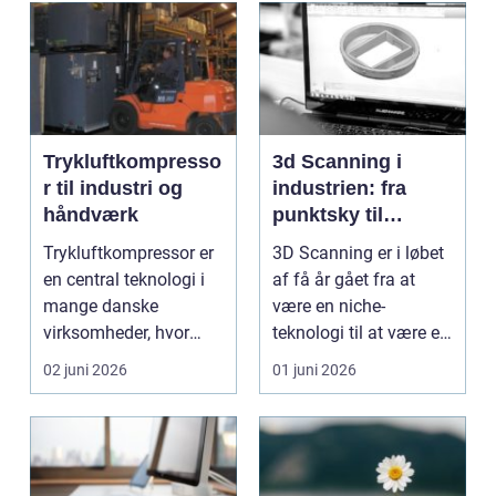
Trykluftkompresso
3d Scanning i
r til industri og
industrien: fra
håndværk
punktsky til
præcist
Trykluftkompressor er
3D Scanning er i løbet
projektgrundlag
en central teknologi i
af få år gået fra at
mange danske
være en niche-
virksomheder, hvor
teknologi til at være et
stabil forsyning af try...
helt almindeligt ...
02 juni 2026
01 juni 2026