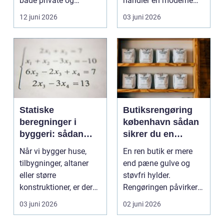
både private og
handler en moderne
virksomheder, de...
elevator lige så meg...
12 juni 2026
03 juni 2026
Statiske
Butiksrengøring
beregninger i
københavn sådan
byggeri: sådan
sikrer du en
skaber de
indbydende butik
Når vi bygger huse,
En ren butik er mere
sikkerhed og
hver dag
tilbygninger, altaner
end pæne gulve og
tryghed
eller større
støvfri hylder.
konstruktioner, er der
Rengøringen påvirker
én ting, der altid ska...
kundernes
03 juni 2026
02 juni 2026
førstehåndsind...