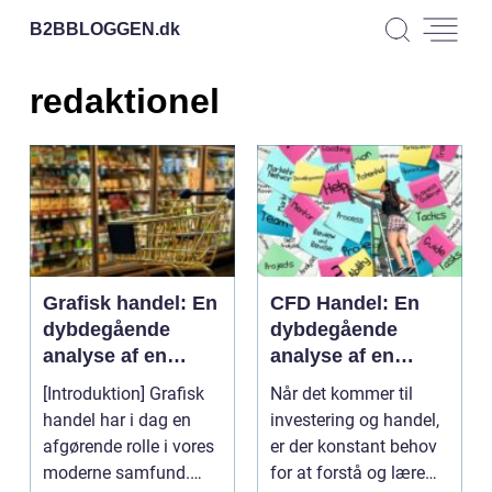
B2BBLOGGEN.
dk
redaktionel
Grafisk handel: En
CFD Handel: En
dybdegående
dybdegående
analyse af en
analyse af en
essentiel industri
populær
[Introduktion] Grafisk
Når det kommer til
investeringsmetod
handel har i dag en
investering og handel,
e
afgørende rolle i vores
er der konstant behov
moderne samfund.
for at forstå og lære