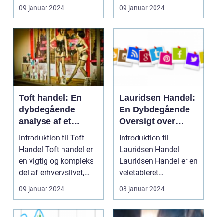
Uanset om det e...
om nye metoder...
09 januar 2024
09 januar 2024
Toft handel: En
Lauridsen Handel:
dybdegående
En Dybdegående
analyse af et
Oversigt over
vigtigt emne
Virksomheden og
Introduktion til Toft
Introduktion til
Dens Historiske
Handel Toft handel er
Lauridsen Handel
Udvikling
en vigtig og kompleks
Lauridsen Handel er en
del af erhvervslivet,
veletableret
som både pri...
virksomhed inden for
09 januar 2024
08 januar 2024
[område]...