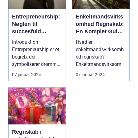
Entrepreneurship:
Enkeltmandsvirks
Nøglen til
omhed Regnskab:
succesfuld
En Komplet Guide
iværksætteri
til Succes
Introduktion
Hvad er
Entrepreneurship er et
enkeltmandsvirksomh
begreb, der
ed regnskab?
symboliserer drømmen
Enkeltmandsvirksomh
om at skabe noget fra
ed regnskab refererer
07 januar 2024
07 januar 2024
bunden o...
til den økonomiske...
Regnskab i