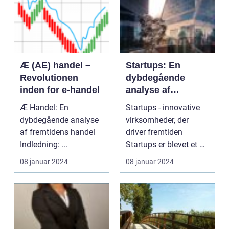
Æ (AE) handel –
Startups: En
Revolutionen
dybdegående
inden for e-handel
analyse af
virksomhedernes
Æ Handel: En
Startups - innovative
fremtid
dybdegående analyse
virksomheder, der
af fremtidens handel
driver fremtiden
Indledning: ...
Startups er blevet et af
de mest omtalte e...
08 januar 2024
08 januar 2024