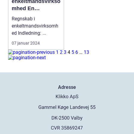
enkeltmandsvirkso
mhed En
omfattende
Regnskab i
oversigt
enkeltmandsvirksomh
ed Indledning: ...
07 januar 2024
1
2
3
4
5
6
…
13
Adresse